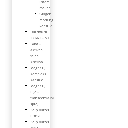
listom
maline
Ginger
Morning
kapsule
URINARNI
TRAKT – pH
Folat –
aktivna
folna
kiselina
Magnezij
kompleks
kapsule
Magnezij
ulje –
transdermalni
sprej
Belly butter
u stiku
Belly butter
100g