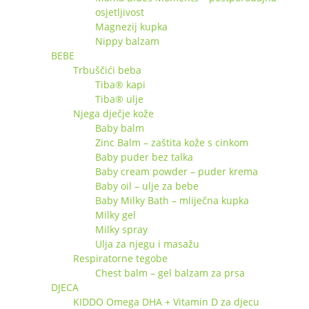
osjetljivost
Magnezij kupka
Nippy balzam
BEBE
Trbuščići beba
Tiba® kapi
Tiba® ulje
Njega dječje kože
Baby balm
Zinc Balm – zaštita kože s cinkom
Baby puder bez talka
Baby cream powder – puder krema
Baby oil – ulje za bebe
Baby Milky Bath – mliječna kupka
Milky gel
Milky spray
Ulja za njegu i masažu
Respiratorne tegobe
Chest balm – gel balzam za prsa
DJECA
KIDDO Omega DHA + Vitamin D za djecu