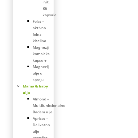
i vit.
B6
kapsule
Folat –
aktivna
folna
kiselina
Magnezij
kompleks
kapsule
Magnezij
ulje u
spreju
Mama & baby
ulja
Almond –
Multifunkcionalno
Badem ulje
Apricot –
Delikatno
ulje
marelice