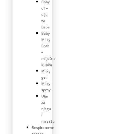
Baby
oil –
ulje
za
bebe
Baby
Milky
Bath
–
mliječna
kupka
Milky
gel
Milky
spray
Ulja
za
njegu
i
masažu
Respiratorne
tegobe