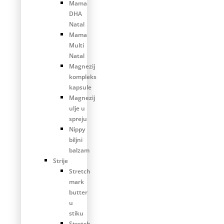
Mama
DHA
Natal
Mama
Multi
Natal
Magnezij
kompleks
kapsule
Magnezij
ulje u
spreju
Nippy
biljni
balzam
Strije
Stretch
mark
butter
u
stiku
Stretch