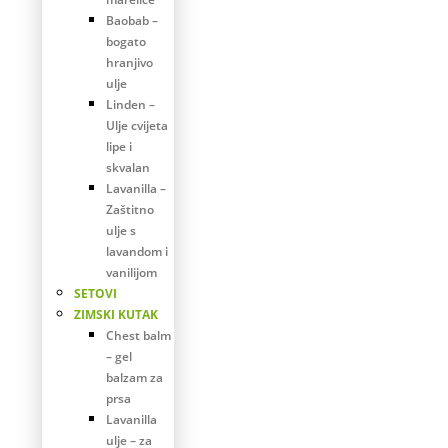
Baobab –
bogato
hranjivo
ulje
Linden –
Ulje cvijeta
lipe i
skvalan
Lavanilla –
Zaštitno
ulje s
lavandom i
vanilijom
SETOVI
ZIMSKI KUTAK
Chest balm
– gel
balzam za
prsa
Lavanilla
ulje – za