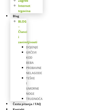
Zagreb
Internet
trgovina
Blog
BLOG
–
Članci
i
zanimljivosti
DOJENJE
GRČEVI
KOD
BEBA
PROBAVNE
NELAGODE
TEŠKE
I
UMORNE
NOGE
TRUDNOĆA
Česta pitanja / FAQ
Kontakt