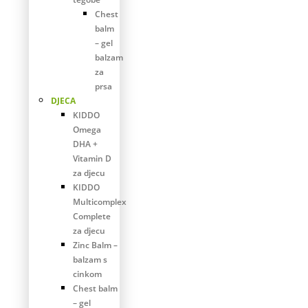
Chest
balm
– gel
balzam
za
prsa
DJECA
KIDDO
Omega
DHA +
Vitamin D
za djecu
KIDDO
Multicomplex
Complete
za djecu
Zinc Balm –
balzam s
cinkom
Chest balm
– gel