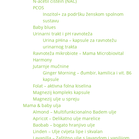
N-acetil cistein (NAC)
PCOS
Inozitol+ za podršku ženskom spolnom
sustavu
Baby blues
Urinarni trakt i pH ravnoteža
Urina pHina – kapsule za ravnotežu
urinarnog trakta
Ravnoteža mikrobiote – Mama Microbiovital
Harmony
Jutarnje mučnine
Ginger Morning – đumbir, kamilica i vit. B6
kapsule
Folat – aktivna folna kiselina
Magnezij kompleks kapsule
Magnezij ulje u spreju
Mama & baby ulja
Almond – Multifunkcionalno Badem ulje
Apricot – Delikatno ulje marelice
Baobab – bogato hranjivo ulje
Linden – Ulje cvijeta lipe i skvalan
Lavanilla – Zaštitno ulje s lavandom i vanilijom