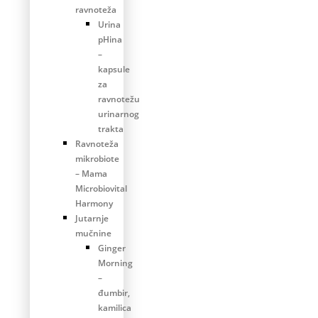
ravnoteža
Urina
pHina
–
kapsule
za
ravnotežu
urinarnog
trakta
Ravnoteža
mikrobiote
– Mama
Microbiovital
Harmony
Jutarnje
mučnine
Ginger
Morning
–
đumbir,
kamilica