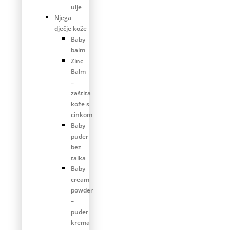
ulje
Njega
dječje kože
Baby
balm
Zinc
Balm
–
zaštita
kože s
cinkom
Baby
puder
bez
talka
Baby
cream
powder
–
puder
krema