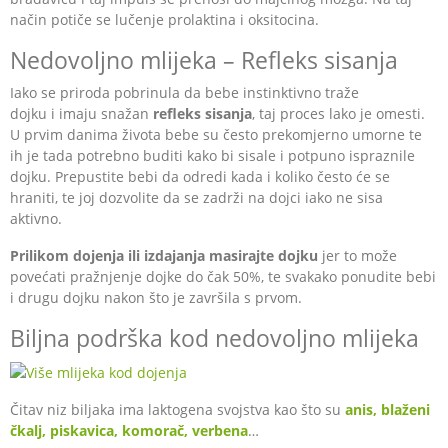
način potiče se lučenje prolaktina i oksitocina.
Nedovoljno mlijeka – Refleks sisanja
Iako se priroda pobrinula da bebe instinktivno traže
dojku i imaju snažan
refleks sisanja
, taj proces lako je omesti.
U prvim danima života bebe su često prekomjerno umorne te
ih je tada potrebno buditi kako bi sisale i potpuno ispraznile
dojku. Prepustite bebi da odredi kada i koliko često će se
hraniti, te joj dozvolite da se zadrži na dojci iako ne sisa
aktivno.
Prilikom dojenja ili izdajanja masirajte dojku
jer to može
povećati pražnjenje dojke do čak 50%, te svakako ponudite bebi
i drugu dojku nakon što je završila s prvom.
Biljna podrška kod nedovoljno mlijeka
Čitav niz biljaka ima laktogena svojstva kao što su
anis, blaženi
čkalj, piskavica, komorač, verbena
…