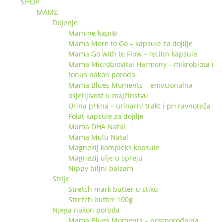
SHOP
MAME
Dojenje
Mamine kapi®
Mama More to Go – kapsule za dojilje
Mama Go with te Flow – lecitin kapsule
Mama Microbiovital Harmony – mikrobiota i
tonus nakon poroda
Mama Blues Moments – emocionalna
osjetljivost u majčinstvu
Urina pHina – urinarni trakt i pH ravnoteža
Folat kapsule za dojilje
Mama DHA Natal
Mama Multi Natal
Magnezij kompleks kapsule
Magnezij ulje u spreju
Nippy biljni balzam
Strije
Stretch mark butter u stiku
Stretch butter 100g
Njega nakon poroda
Mama Blues Moments – postporođajna