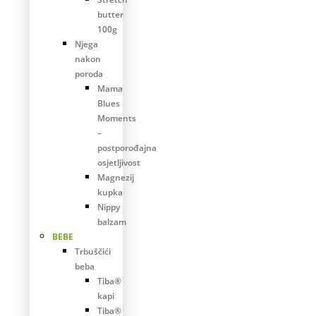
butter
100g
Njega
nakon
poroda
Mama
Blues
Moments
–
postporođajna
osjetljivost
Magnezij
kupka
Nippy
balzam
BEBE
Trbuščići
beba
Tiba®
kapi
Tiba®