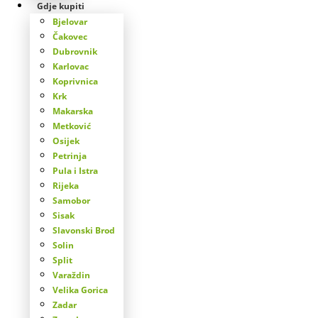
Gdje kupiti
Bjelovar
Čakovec
Dubrovnik
Karlovac
Koprivnica
Krk
Makarska
Metković
Osijek
Petrinja
Pula i Istra
Rijeka
Samobor
Sisak
Slavonski Brod
Solin
Split
Varaždin
Velika Gorica
Zadar