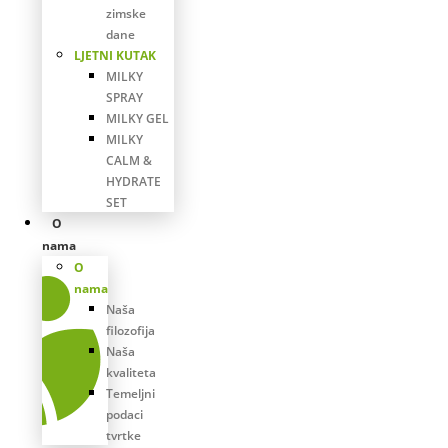
zimske
dane
LJETNI KUTAK
MILKY
SPRAY
MILKY GEL
MILKY
CALM &
HYDRATE
SET
O
nama
O
nama
Naša
filozofija
Naša
kvaliteta
Temeljni
podaci
tvrtke