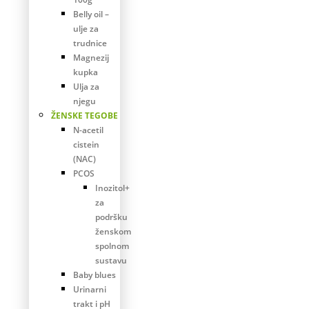
Belly oil –
ulje za
trudnice
Magnezij
kupka
Ulja za
njegu
ŽENSKE TEGOBE
N-acetil
cistein
(NAC)
PCOS
Inozitol+
za
podršku
ženskom
spolnom
sustavu
Baby blues
Urinarni
trakt i pH