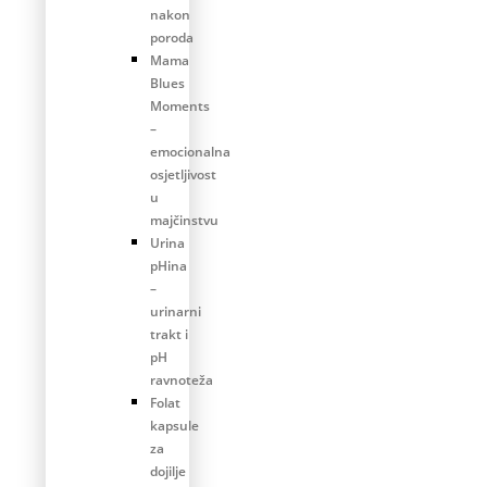
nakon
poroda
Mama
Blues
Moments
–
emocionalna
osjetljivost
u
majčinstvu
Urina
pHina
–
urinarni
trakt i
pH
ravnoteža
Folat
kapsule
za
dojilje