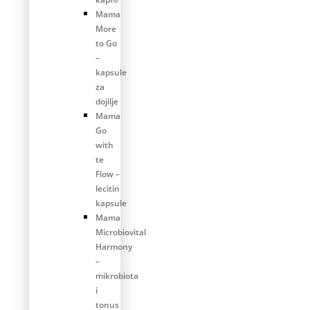
Mama
More
to Go
–
kapsule
za
dojilje
Mama
Go
with
te
Flow –
lecitin
kapsule
Mama
Microbiovital
Harmony
–
mikrobiota
i
tonus