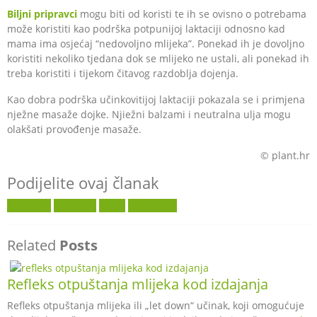
Biljni pripravci
mogu biti od koristi te ih se ovisno o potrebama
može koristiti kao podrška potpunijoj laktaciji odnosno kad
mama ima osjećaj “nedovoljno mlijeka”. Ponekad ih je dovoljno
koristiti nekoliko tjedana dok se mlijeko ne ustali, ali ponekad ih
treba koristiti i tijekom čitavog razdoblja dojenja.
Kao dobra podrška učinkovitijoj laktaciji pokazala se i primjena
nježne masaže dojke. Njiežni balzami i neutralna ulja mogu
olakšati provođenje masaže.
© plant.hr
Podijelite ovaj članak
Facebook
Pinterest
Email
WhatsApp
Related
Posts
Refleks otpuštanja mlijeka kod izdajanja
Refleks otpuštanja mlijeka ili „let down“ učinak, koji omogućuje