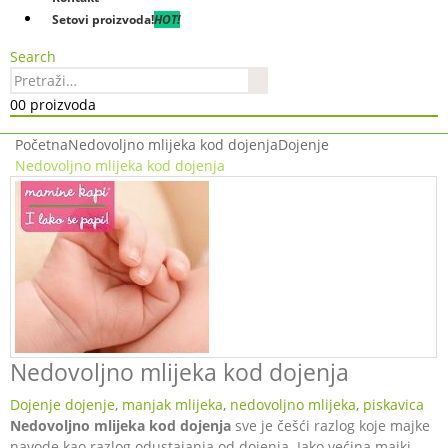
Setovi proizvoda!
HOT!
Search
0
0 proizvoda
Početna
Nedovoljno mlijeka kod dojenja
Dojenje
Nedovoljno mlijeka kod dojenja
Nedovoljno mlijeka kod dojenja
Dojenje
dojenje
,
manjak mlijeka
,
nedovoljno mlijeka
,
piskavica
Nedovoljno mlijeka kod dojenja
sve je češći razlog koje majke
navode kao razlog odustajanja od dojenja. Iako većina majki