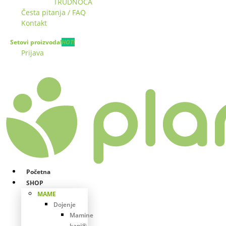
TRUDNOĆA
Česta pitanja / FAQ
Kontakt
Setovi proizvoda!
HOT!
Prijava
Početna
SHOP
MAME
Dojenje
Mamine
kapi®