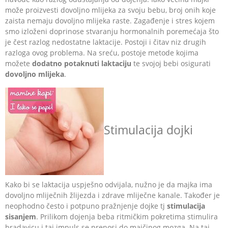
može proizvesti dovoljno mlijeka za svoju bebu, broj onih koje
zaista nemaju dovoljno mlijeka raste. Zagađenje i stres kojem
smo izloženi doprinose stvaranju hormonalnih poremećaja što
je čest razlog nedostatne laktacije. Postoji i čitav niz drugih
razloga ovog problema. Na sreću, postoje metode kojima
možete
dodatno potaknuti laktaciju
te svojoj bebi osigurati
dovoljno mlijeka
.
Stimulacija dojki
Kako bi se laktacija uspješno odvijala, nužno je da majka ima
dovoljno mliječnih žlijezda i zdrave mliječne kanale. Također je
neophodno često i potpuno pražnjenje dojke tj
stimulacija
sisanjem
. Prilikom dojenja beba ritmičkim pokretima stimulira
bradavicu i taj impuls se prenosi do majčinog mozga. Na taj