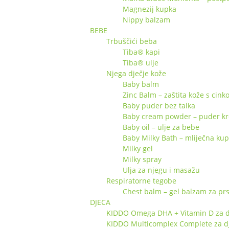
Magnezij kupka
Nippy balzam
BEBE
Trbuščići beba
Tiba® kapi
Tiba® ulje
Njega dječje kože
Baby balm
Zinc Balm – zaštita kože s cin
Baby puder bez talka
Baby cream powder – puder k
Baby oil – ulje za bebe
Baby Milky Bath – mliječna ku
Milky gel
Milky spray
Ulja za njegu i masažu
Respiratorne tegobe
Chest balm – gel balzam za pr
DJECA
KIDDO Omega DHA + Vitamin D za d
KIDDO Multicomplex Complete za d