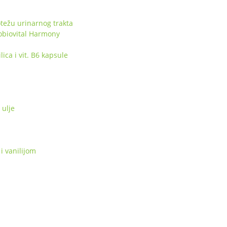
težu urinarnog trakta
obiovital Harmony
ca i vit. B6 kapsule
ulje
i vanilijom