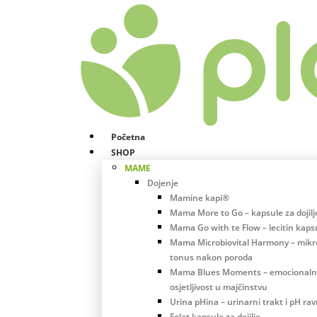
Početna
SHOP
MAME
Dojenje
Mamine kapi®
Mama More to Go – kapsule za dojilj
Mama Go with te Flow – lecitin kaps
Mama Microbiovital Harmony – mikro
tonus nakon poroda
Mama Blues Moments – emocional
osjetljivost u majčinstvu
Urina pHina – urinarni trakt i pH ra
Folat kapsule za dojilje