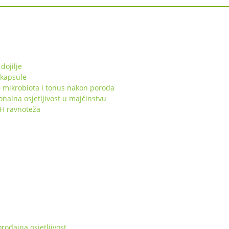
dojilje
 kapsule
 mikrobiota i tonus nakon poroda
lna osjetljivost u majčinstvu
pH ravnoteža
ođajna osjetljivost