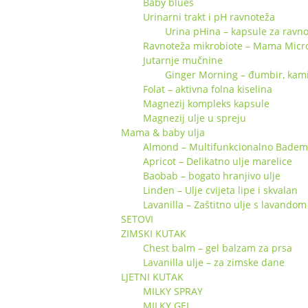
Baby blues
Urinarni trakt i pH ravnoteža
Urina pHina – kapsule za ravno
Ravnoteža mikrobiote – Mama Micr
Jutarnje mučnine
Ginger Morning – đumbir, kamili
Folat – aktivna folna kiselina
Magnezij kompleks kapsule
Magnezij ulje u spreju
Mama & baby ulja
Almond – Multifunkcionalno Badem 
Apricot – Delikatno ulje marelice
Baobab – bogato hranjivo ulje
Linden – Ulje cvijeta lipe i skvalan
Lavanilla – Zaštitno ulje s lavandom 
SETOVI
ZIMSKI KUTAK
Chest balm – gel balzam za prsa
Lavanilla ulje – za zimske dane
LJETNI KUTAK
MILKY SPRAY
MILKY GEL