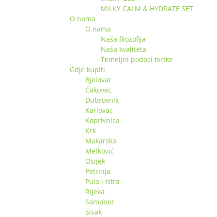
MILKY CALM & HYDRATE SET
O nama
O nama
Naša filozofija
Naša kvaliteta
Temeljni podaci tvrtke
Gdje kupiti
Bjelovar
Čakovec
Dubrovnik
Karlovac
Koprivnica
Krk
Makarska
Metković
Osijek
Petrinja
Pula i Istra
Rijeka
Samobor
Sisak