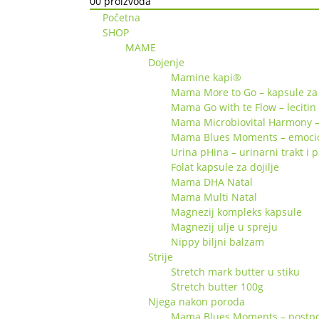
0
0 proizvoda
Početna
SHOP
MAME
Dojenje
Mamine kapi®
Mama More to Go – kapsule za 
Mama Go with te Flow – lecitin
Mama Microbiovital Harmony –
Mama Blues Moments – emociona
Urina pHina – urinarni trakt i 
Folat kapsule za dojilje
Mama DHA Natal
Mama Multi Natal
Magnezij kompleks kapsule
Magnezij ulje u spreju
Nippy biljni balzam
Strije
Stretch mark butter u stiku
Stretch butter 100g
Njega nakon poroda
Mama Blues Moments – postpor