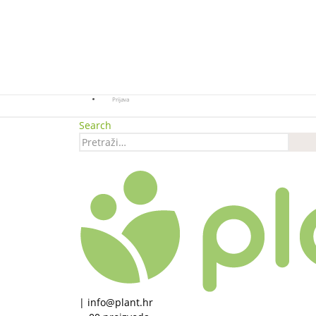
Prijava
Search
|
info@plant.hr