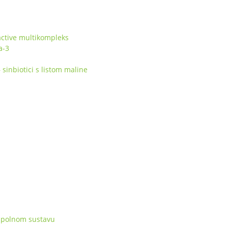
ctive multikompleks
a-3
inbiotici s listom maline
 spolnom sustavu