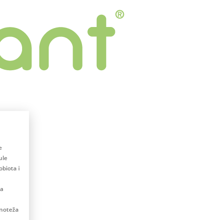
e
ule
biota i
na
vnoteža