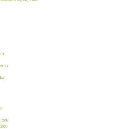
kom
rema
pka
sa
jecu
jecu