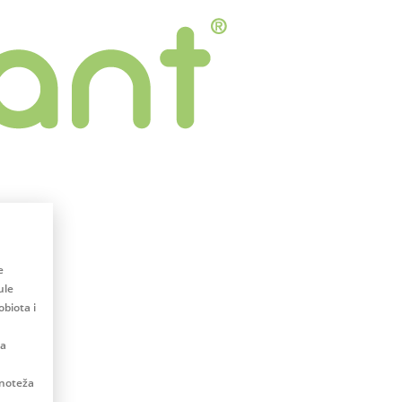
e
ule
biota i
na
vnoteža