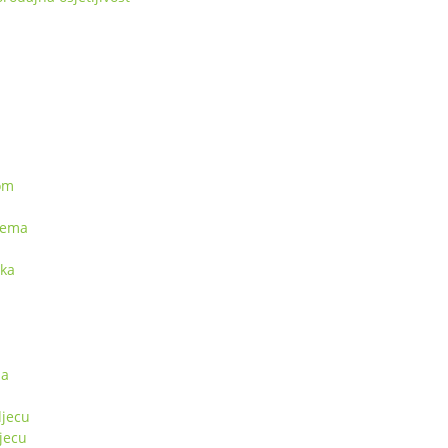
kom
rema
pka
sa
jecu
jecu