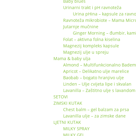
Baby blues
Urinarni trakt i pH ravnoteža
Urina pHina – kapsule za ravno
Ravnoteža mikrobiote – Mama Micr
Jutarnje mučnine
Ginger Morning – đumbir, kamili
Folat – aktivna folna kiselina
Magnezij kompleks kapsule
Magnezij ulje u spreju
Mama & baby ulja
Almond – Multifunkcionalno Badem 
Apricot – Delikatno ulje marelice
Baobab – bogato hranjivo ulje
Linden – Ulje cvijeta lipe i skvalan
Lavanilla – Zaštitno ulje s lavandom 
SETOVI
ZIMSKI KUTAK
Chest balm – gel balzam za prsa
Lavanilla ulje – za zimske dane
LJETNI KUTAK
MILKY SPRAY
MILKY GEL