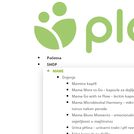
Početna
SHOP
MAME
Dojenje
Mamine kapi®
Mama More to Go – kapsule za dojilj
Mama Go with te Flow – lecitin kaps
Mama Microbiovital Harmony – mikro
tonus nakon poroda
Mama Blues Moments – emocional
osjetljivost u majčinstvu
Urina pHina – urinarni trakt i pH ra
Folat kapsule za dojilje