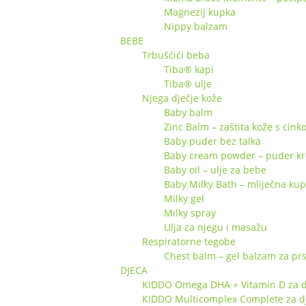
Magnezij kupka
Nippy balzam
BEBE
Trbuščići beba
Tiba® kapi
Tiba® ulje
Njega dječje kože
Baby balm
Zinc Balm – zaštita kože s cin
Baby puder bez talka
Baby cream powder – puder k
Baby oil – ulje za bebe
Baby Milky Bath – mliječna ku
Milky gel
Milky spray
Ulja za njegu i masažu
Respiratorne tegobe
Chest balm – gel balzam za pr
DJECA
KIDDO Omega DHA + Vitamin D za d
KIDDO Multicomplex Complete za d