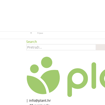
Prijava
Search
|
info@plant.hr