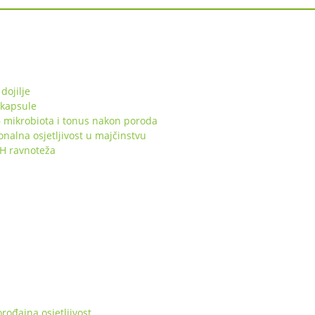
dojilje
 kapsule
 mikrobiota i tonus nakon poroda
lna osjetljivost u majčinstvu
pH ravnoteža
ođajna osjetljivost