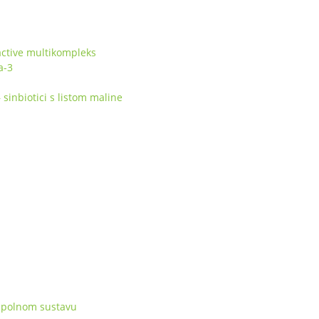
ctive multikompleks
a-3
inbiotici s listom maline
 spolnom sustavu