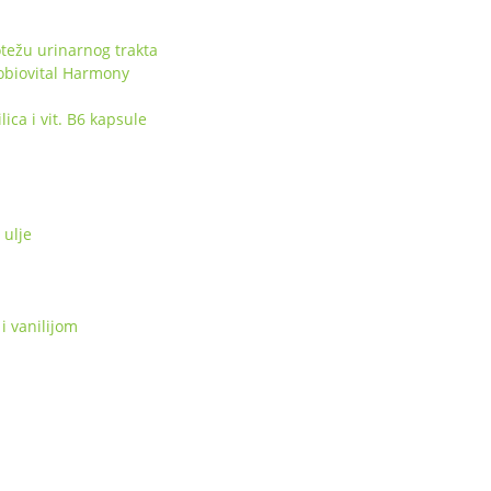
težu urinarnog trakta
obiovital Harmony
ca i vit. B6 kapsule
ulje
i vanilijom