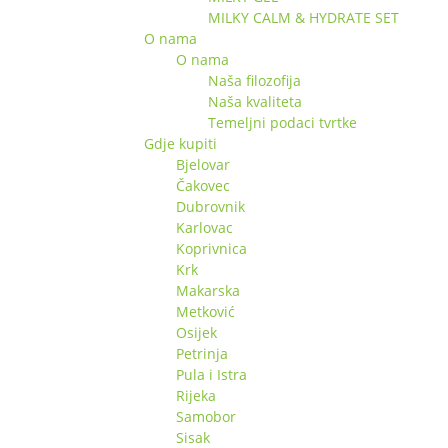
MILKY CALM & HYDRATE SET
O nama
O nama
Naša filozofija
Naša kvaliteta
Temeljni podaci tvrtke
Gdje kupiti
Bjelovar
Čakovec
Dubrovnik
Karlovac
Koprivnica
Krk
Makarska
Metković
Osijek
Petrinja
Pula i Istra
Rijeka
Samobor
Sisak