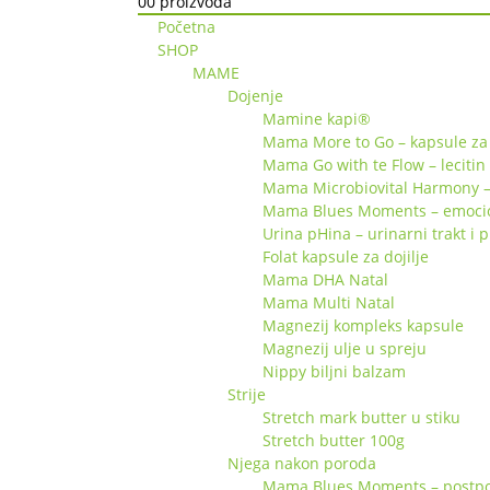
0
0 proizvoda
Početna
SHOP
MAME
Dojenje
Mamine kapi®
Mama More to Go – kapsule za 
Mama Go with te Flow – lecitin
Mama Microbiovital Harmony –
Mama Blues Moments – emociona
Urina pHina – urinarni trakt i 
Folat kapsule za dojilje
Mama DHA Natal
Mama Multi Natal
Magnezij kompleks kapsule
Magnezij ulje u spreju
Nippy biljni balzam
Strije
Stretch mark butter u stiku
Stretch butter 100g
Njega nakon poroda
Mama Blues Moments – postpor