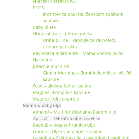
N-acetil cistein (NAC)
PCOS
Inozitol+ za podršku ženskom spolnom
sustavu
Baby blues
Urinarni trakt i pH ravnoteža
Urina pHina – kapsule za ravnotežu
urinarnog trakta
Ravnoteža mikrobiote – Mama Microbiovital
Harmony
Jutarnje mučnine
Ginger Morning – đumbir, kamilica i vit. B6
kapsule
Folat – aktivna folna kiselina
Magnezij kompleks kapsule
Magnezij ulje u spreju
Mama & baby ulja
Almond – Multifunkcionalno Badem ulje
Apricot – Delikatno ulje marelice
Baobab – bogato hranjivo ulje
Linden – Ulje cvijeta lipe i skvalan
Lavanilla – Zaštitno ulje s lavandom i vanilijom