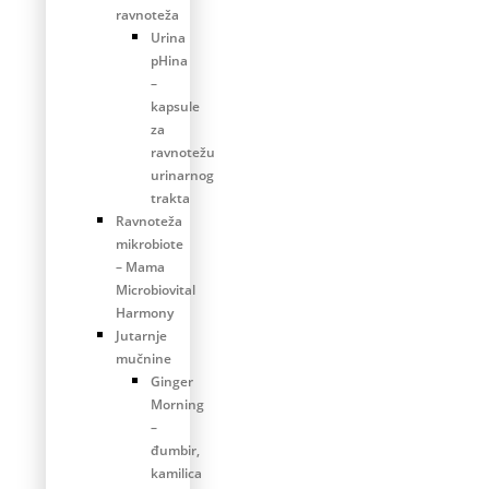
ravnoteža
Urina
pHina
–
kapsule
za
ravnotežu
urinarnog
trakta
Ravnoteža
mikrobiote
– Mama
Microbiovital
Harmony
Jutarnje
mučnine
Ginger
Morning
–
đumbir,
kamilica