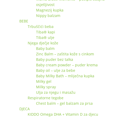
osjetljivost
Magnezij kupka
Nippy balzam
BEBE
Trbuščići beba
Tiba® kapi
Tiba® ulje
Njega dječje kože
Baby balm
Zinc Balm – zaštita kože s cinkom
Baby puder bez talka
Baby cream powder – puder krema
Baby oil – ulje za bebe
Baby Milky Bath – mliječna kupka
Milky gel
Milky spray
Ulja za njegu i masažu
Respiratorne tegobe
Chest balm – gel balzam za prsa
DJECA
KIDDO Omega DHA + Vitamin D za djecu