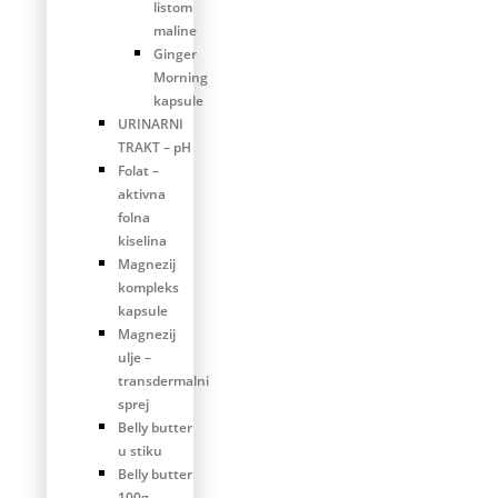
listom
maline
Ginger
Morning
kapsule
URINARNI
TRAKT – pH
Folat –
aktivna
folna
kiselina
Magnezij
kompleks
kapsule
Magnezij
ulje –
transdermalni
sprej
Belly butter
u stiku
Belly butter
100g