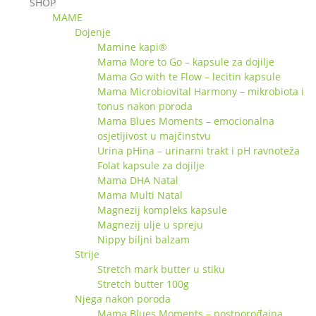
SHOP
MAME
Dojenje
Mamine kapi®
Mama More to Go – kapsule za dojilje
Mama Go with te Flow – lecitin kapsule
Mama Microbiovital Harmony – mikrobiota i
tonus nakon poroda
Mama Blues Moments – emocionalna
osjetljivost u majčinstvu
Urina pHina – urinarni trakt i pH ravnoteža
Folat kapsule za dojilje
Mama DHA Natal
Mama Multi Natal
Magnezij kompleks kapsule
Magnezij ulje u spreju
Nippy biljni balzam
Strije
Stretch mark butter u stiku
Stretch butter 100g
Njega nakon poroda
Mama Blues Moments – postporođajna