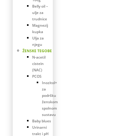
Belly oil –
ulje za
trudnice
Magnezij
kupka
Ulja za
njegu
ŽENSKE TEGOBE
N-acetil
cistein
(NAC)
PCOS
Inozitol+
za
podršku
ženskom
spolnom
sustavu
Baby blues
Urinarni
trakt i pH