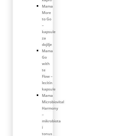
Mama
More
to Go
–
kapsule
za
dojilje
Mama
Go
with
te
Flow –
lecitin
kapsule
Mama
Microbiovital
Harmony
–
mikrobiota
i
tonus