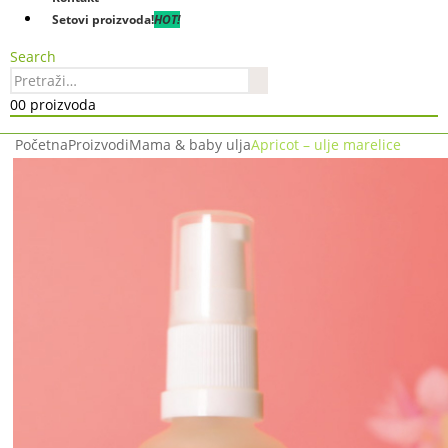
Setovi proizvoda!
HOT!
Search
0
0 proizvoda
Početna
Proizvodi
Mama & baby ulja
Apricot – ulje marelice