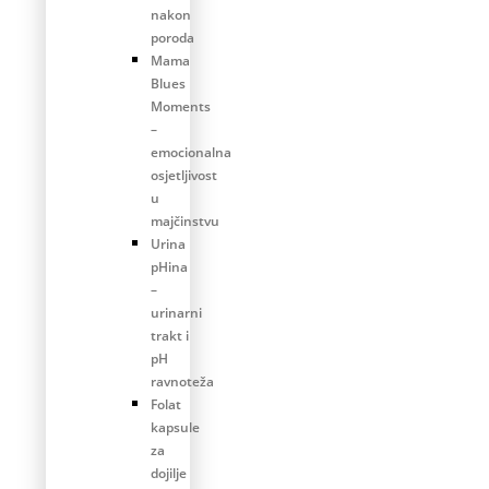
nakon
poroda
Mama
Blues
Moments
–
emocionalna
osjetljivost
u
majčinstvu
Urina
pHina
–
urinarni
trakt i
pH
ravnoteža
Folat
kapsule
za
dojilje