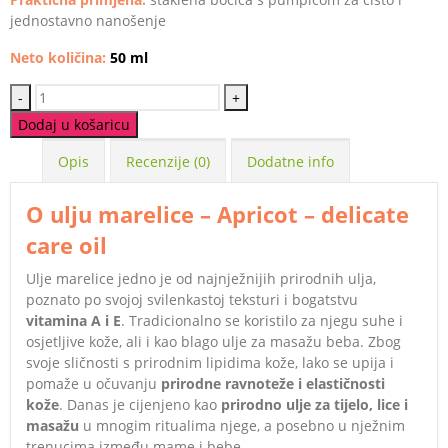
jednostavno nanošenje
Neto količina:
50 ml
-
+
Dodaj u košaricu
Opis
Recenzije (0)
Dodatne info
O ulju marelice – Apricot – delicate
care oil
Ulje marelice jedno je od najnježnijih prirodnih ulja,
poznato po svojoj svilenkastoj teksturi i bogatstvu
vitamina A i E
. Tradicionalno se koristilo za njegu suhe i
osjetljive kože, ali i kao blago ulje za masažu beba. Zbog
svoje sličnosti s prirodnim lipidima kože, lako se upija i
pomaže u očuvanju
prirodne ravnoteže i elastičnosti
kože
. Danas je cijenjeno kao
prirodno ulje za tijelo, lice i
masažu
u mnogim ritualima njege, a posebno u nježnim
trenucima između mame i bebe.