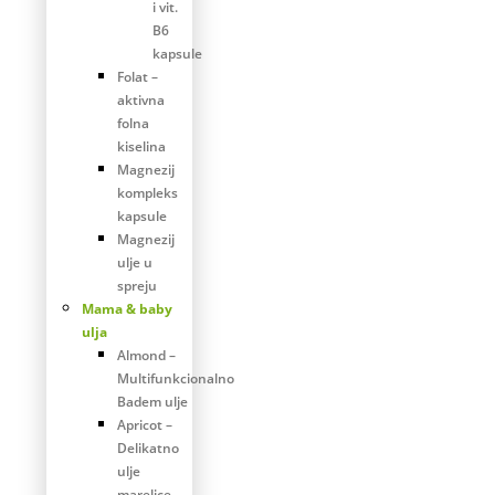
i vit.
B6
kapsule
Folat –
aktivna
folna
kiselina
Magnezij
kompleks
kapsule
Magnezij
ulje u
spreju
Mama & baby
ulja
Almond –
Multifunkcionalno
Badem ulje
Apricot –
Delikatno
ulje
marelice