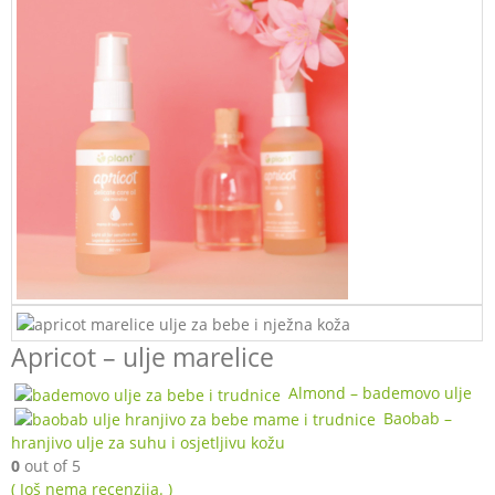
Apricot – ulje marelice
Almond – bademovo ulje
Baobab –
hranjivo ulje za suhu i osjetljivu kožu
0
out of 5
( Još nema recenzija. )