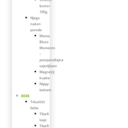
butter
100g
Njega
nakon
poroda
Mama
Blues
Moments
–
postporođajna
osjetljivost
Magnezij
kupka
Nippy
balzam
BEBE
Trbuščići
beba
Tiba®
kapi
Tiba®