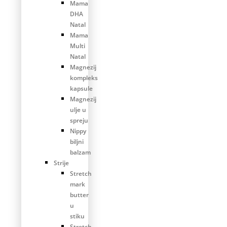
Mama
DHA
Natal
Mama
Multi
Natal
Magnezij
kompleks
kapsule
Magnezij
ulje u
spreju
Nippy
biljni
balzam
Strije
Stretch
mark
butter
u
stiku
Stretch