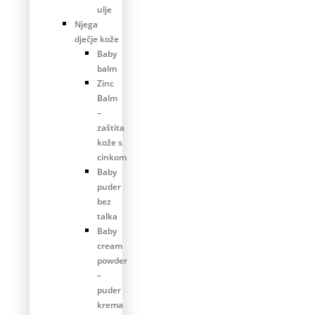
ulje
Njega
dječje kože
Baby
balm
Zinc
Balm
–
zaštita
kože s
cinkom
Baby
puder
bez
talka
Baby
cream
powder
–
puder
krema