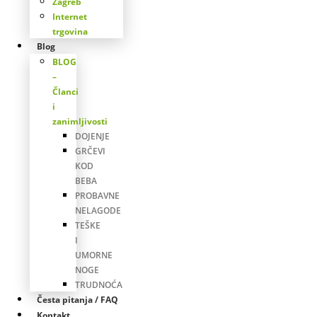
Zagreb
Internet
trgovina
Blog
BLOG
–
Članci
i
zanimljivosti
DOJENJE
GRČEVI
KOD
BEBA
PROBAVNE
NELAGODE
TEŠKE
I
UMORNE
NOGE
TRUDNOĆA
Česta pitanja / FAQ
Kontakt