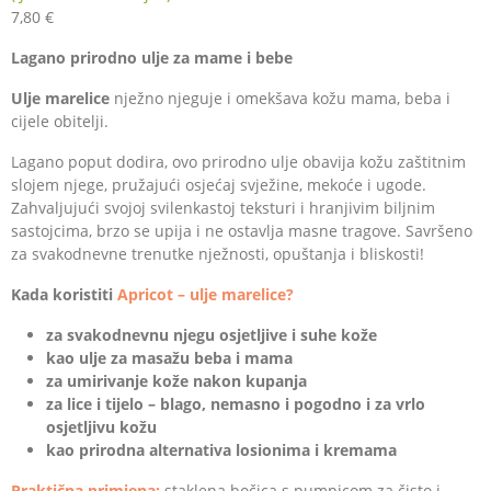
7,80
€
Lagano prirodno ulje za mame i bebe
Ulje marelice
nježno njeguje i omekšava kožu mama, beba i
cijele obitelji.
Lagano poput dodira, ovo prirodno ulje obavija kožu zaštitnim
slojem njege, pružajući osjećaj svježine, mekoće i ugode.
Zahvaljujući svojoj svilenkastoj teksturi i hranjivim biljnim
sastojcima, brzo se upija i ne ostavlja masne tragove. Savršeno
za svakodnevne trenutke nježnosti, opuštanja i bliskosti!
Kada koristiti
Apricot – ulje marelice?
za svakodnevnu njegu osjetljive i suhe kože
kao ulje za masažu beba i mama
za umirivanje kože nakon kupanja
za lice i tijelo – blago, nemasno i pogodno i za vrlo
osjetljivu kožu
kao prirodna alternativa losionima i kremama
Praktična primjena:
staklena bočica s pumpicom za čisto i