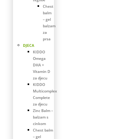
Chest
balm
– gel
balzam
za
prsa
DJECA
KIDDO
Omega
DHA +
Vitamin D
za djecu
KIDDO
Multicomplex
Complete
za djecu
Zinc Balm –
balzam s
cinkom
Chest balm
– gel