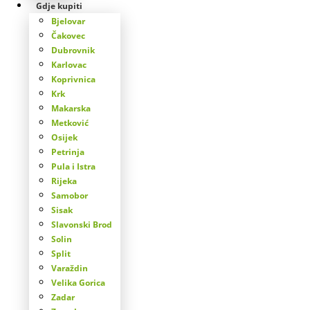
Gdje kupiti
Bjelovar
Čakovec
Dubrovnik
Karlovac
Koprivnica
Krk
Makarska
Metković
Osijek
Petrinja
Pula i Istra
Rijeka
Samobor
Sisak
Slavonski Brod
Solin
Split
Varaždin
Velika Gorica
Zadar