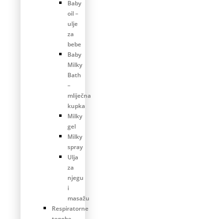
Baby
oil –
ulje
za
bebe
Baby
Milky
Bath
–
mliječna
kupka
Milky
gel
Milky
spray
Ulja
za
njegu
i
masažu
Respiratorne
tegobe