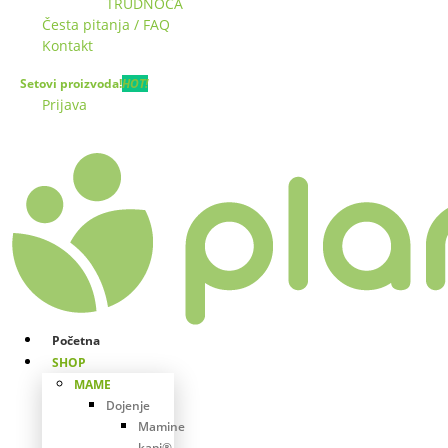
TRUDNOĆA
Česta pitanja / FAQ
Kontakt
Setovi proizvoda!
HOT!
Prijava
Početna
SHOP
MAME
Dojenje
Mamine
kapi®