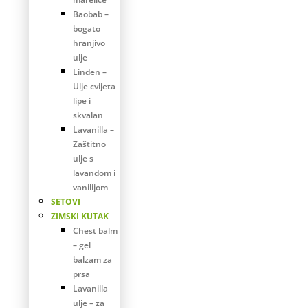
Baobab –
bogato
hranjivo
ulje
Linden –
Ulje cvijeta
lipe i
skvalan
Lavanilla –
Zaštitno
ulje s
lavandom i
vanilijom
SETOVI
ZIMSKI KUTAK
Chest balm
– gel
balzam za
prsa
Lavanilla
ulje – za