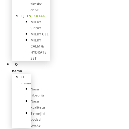
zimske
dane
LJETNI KUTAK
MILKY
SPRAY
MILKY GEL
MILKY
CALM &
HYDRATE
SET
O
nama
O
nama
Naša
filozofija
Naša
kvaliteta
Temeljni
podaci
tvrtke