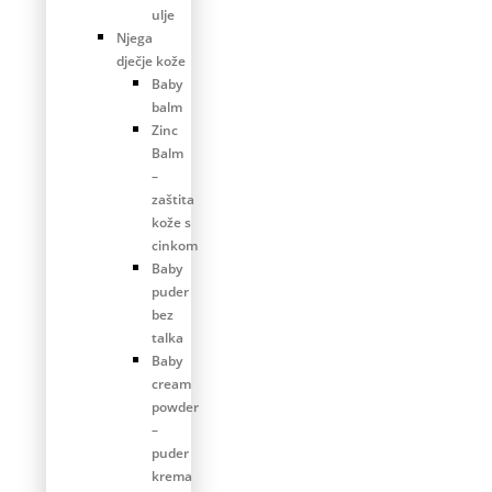
ulje
Njega
dječje kože
Baby
balm
Zinc
Balm
–
zaštita
kože s
cinkom
Baby
puder
bez
talka
Baby
cream
powder
–
puder
krema