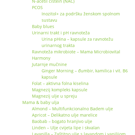
N-acetil cistein (NAC)
PCOS
Inozitol+ za podršku ženskom spolnom
sustavu
Baby blues
Urinarni trakt i pH ravnoteža
Urina pHina – kapsule za ravnotežu
urinarnog trakta
Ravnoteža mikrobiote – Mama Microbiovital
Harmony
Jutarnje mučnine
Ginger Morning – đumbir, kamilica i vit. B6
kapsule
Folat – aktivna folna kiselina
Magnezij kompleks kapsule
Magnezij ulje u spreju
Mama & baby ulja
Almond – Multifunkcionalno Badem ulje
Apricot – Delikatno ulje marelice
Baobab – bogato hranjivo ulje
Linden – Ulje cvijeta lipe i skvalan
Lavanilla – Zaštitno ulje s lavandom i vanilijom