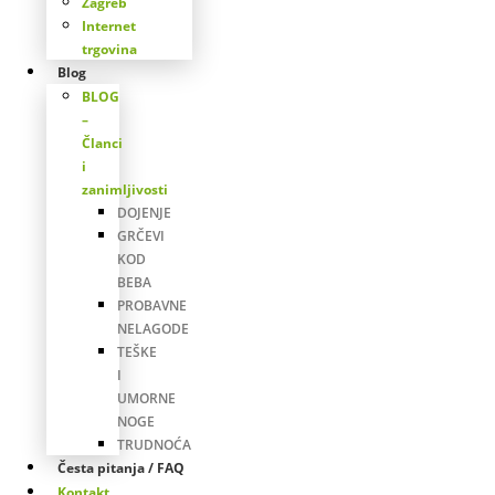
Zagreb
Internet
trgovina
Blog
BLOG
–
Članci
i
zanimljivosti
DOJENJE
GRČEVI
KOD
BEBA
PROBAVNE
NELAGODE
TEŠKE
I
UMORNE
NOGE
TRUDNOĆA
Česta pitanja / FAQ
Kontakt