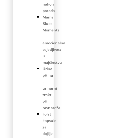
nakon
poroda
Mama
Blues
Moments
–
emocionalna
osjetljivost
u
majčinstvu
Urina
pHina
–
urinarni
trakt i
pH
ravnoteža
Folat
kapsule
za
dojilje