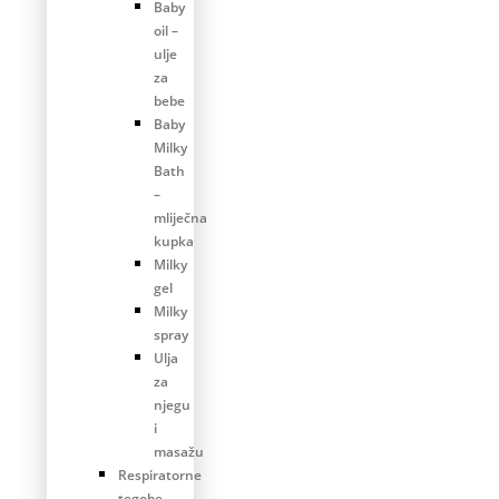
Baby
oil –
ulje
za
bebe
Baby
Milky
Bath
–
mliječna
kupka
Milky
gel
Milky
spray
Ulja
za
njegu
i
masažu
Respiratorne
tegobe