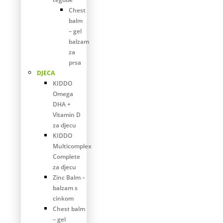
Chest
balm
– gel
balzam
za
prsa
DJECA
KIDDO
Omega
DHA +
Vitamin D
za djecu
KIDDO
Multicomplex
Complete
za djecu
Zinc Balm –
balzam s
cinkom
Chest balm
– gel