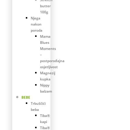
butter
100g
Njega
nakon
poroda
Mama
Blues
Moments
–
postporođajna
osjetljivost
Magnezij
kupka
Nippy
balzam
BEBE
Trbuščići
beba
Tiba®
kapi
Tiba®