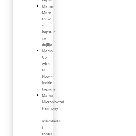
Mama
More
to Go
–
kapsule
za
dojilje
Mama
Go
with
te
Flow –
lecitin
kapsule
Mama
Microbiovital
Harmony
–
mikrobiota
i
tonus