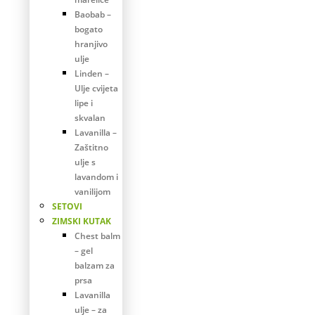
Baobab –
bogato
hranjivo
ulje
Linden –
Ulje cvijeta
lipe i
skvalan
Lavanilla –
Zaštitno
ulje s
lavandom i
vanilijom
SETOVI
ZIMSKI KUTAK
Chest balm
– gel
balzam za
prsa
Lavanilla
ulje – za