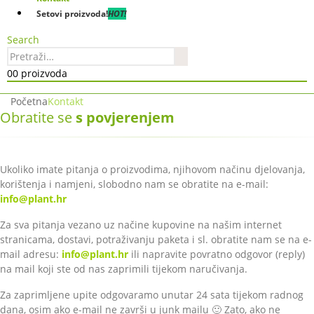
Setovi proizvoda!
HOT!
Search
0
0 proizvoda
Početna
Kontakt
Obratite se
s povjerenjem
Ukoliko imate pitanja o proizvodima, njihovom načinu djelovanja,
korištenja i namjeni, slobodno nam se obratite na e-mail:
info@plant.hr
Za sva pitanja vezano uz načine kupovine na našim internet
stranicama, dostavi, potraživanju paketa i sl. obratite nam se na e-
mail adresu:
info@plant.hr
ili napravite povratno odgovor (reply)
na mail koji ste od nas zaprimili tijekom naručivanja.
Za zaprimljene upite odgovaramo unutar 24 sata tijekom radnog
dana, osim ako e-mail ne završi u junk mailu 🙂 Zato, ako ne