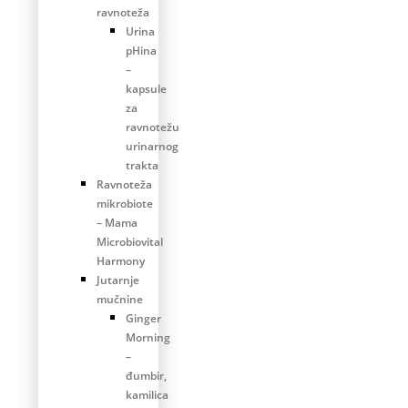
ravnoteža
Urina
pHina
–
kapsule
za
ravnotežu
urinarnog
trakta
Ravnoteža
mikrobiote
– Mama
Microbiovital
Harmony
Jutarnje
mučnine
Ginger
Morning
–
đumbir,
kamilica