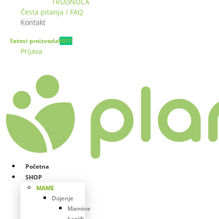
TRUDNOĆA
Česta pitanja / FAQ
Kontakt
Setovi proizvoda!
HOT!
Prijava
Početna
SHOP
MAME
Dojenje
Mamine
kapi®