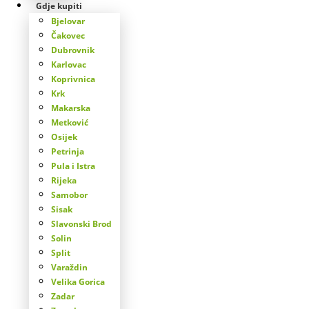
Gdje kupiti
Bjelovar
Čakovec
Dubrovnik
Karlovac
Koprivnica
Krk
Makarska
Metković
Osijek
Petrinja
Pula i Istra
Rijeka
Samobor
Sisak
Slavonski Brod
Solin
Split
Varaždin
Velika Gorica
Zadar