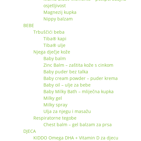
osjetljivost
Magnezij kupka
Nippy balzam
BEBE
Trbuščići beba
Tiba® kapi
Tiba® ulje
Njega dječje kože
Baby balm
Zinc Balm – zaštita kože s cinkom
Baby puder bez talka
Baby cream powder – puder krema
Baby oil – ulje za bebe
Baby Milky Bath – mliječna kupka
Milky gel
Milky spray
Ulja za njegu i masažu
Respiratorne tegobe
Chest balm – gel balzam za prsa
DJECA
KIDDO Omega DHA + Vitamin D za djecu