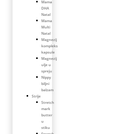
Mama
DHA
Natal
Mama
Multi
Natal
Magnezij
kompleks
kapsule
Magnezij
ulje u
spreju
Nippy
biljni
balzam
Strije
Stretch
mark
butter
u
stiku
Stretch