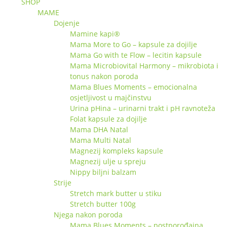
SHOP
MAME
Dojenje
Mamine kapi®
Mama More to Go – kapsule za dojilje
Mama Go with te Flow – lecitin kapsule
Mama Microbiovital Harmony – mikrobiota i
tonus nakon poroda
Mama Blues Moments – emocionalna
osjetljivost u majčinstvu
Urina pHina – urinarni trakt i pH ravnoteža
Folat kapsule za dojilje
Mama DHA Natal
Mama Multi Natal
Magnezij kompleks kapsule
Magnezij ulje u spreju
Nippy biljni balzam
Strije
Stretch mark butter u stiku
Stretch butter 100g
Njega nakon poroda
Mama Blues Moments – postporođajna