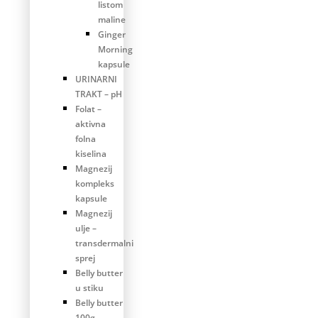
listom
maline
Ginger
Morning
kapsule
URINARNI
TRAKT – pH
Folat –
aktivna
folna
kiselina
Magnezij
kompleks
kapsule
Magnezij
ulje –
transdermalni
sprej
Belly butter
u stiku
Belly butter
100g