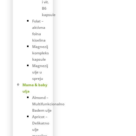
i vit.
B6
kapsule
Folat –
aktivna
folna
kiselina
Magnezij
kompleks
kapsule
Magnezij
ulje u
spreju
Mama & baby
ulja
Almond –
Multifunkcionalno
Badem ulje
Apricot –
Delikatno
ulje
marelice