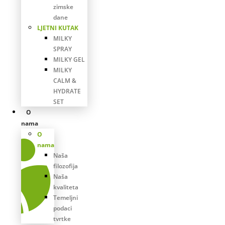
zimske
dane
LJETNI KUTAK
MILKY
SPRAY
MILKY GEL
MILKY
CALM &
HYDRATE
SET
O
nama
O
nama
Naša
filozofija
Naša
kvaliteta
Temeljni
podaci
tvrtke