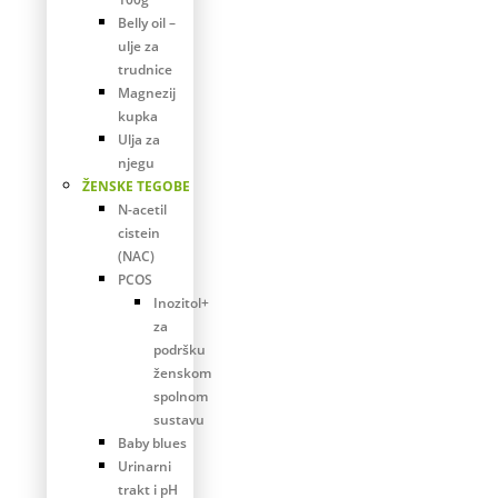
Belly oil –
ulje za
trudnice
Magnezij
kupka
Ulja za
njegu
ŽENSKE TEGOBE
N-acetil
cistein
(NAC)
PCOS
Inozitol+
za
podršku
ženskom
spolnom
sustavu
Baby blues
Urinarni
trakt i pH