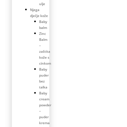
ulje
Njega
dječje kože
Baby
balm
Zinc
Balm
–
zaštita
kože s
cinkom
Baby
puder
bez
talka
Baby
cream
powder
–
puder
krema