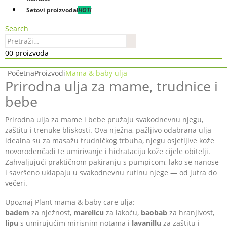
Setovi proizvoda!
HOT!
Search
0
0 proizvoda
Početna
Proizvodi
Mama & baby ulja
Prirodna ulja za mame, trudnice i
bebe
Prirodna ulja za mame i bebe pružaju svakodnevnu njegu,
zaštitu i trenuke bliskosti. Ova nježna, pažljivo odabrana ulja
idealna su za masažu trudničkog trbuha, njegu osjetljive kože
novorođenčadi te umirivanje i hidrataciju kože cijele obitelji.
Zahvaljujući praktičnom pakiranju s pumpicom, lako se nanose
i savršeno uklapaju u svakodnevnu rutinu njege — od jutra do
večeri.
Upoznaj Plant mama & baby care ulja:
badem
za nježnost,
marelicu
za lakoću,
baobab
za hranjivost,
lipu
s umirujućim mirisnim notama i
lavanillu
za zaštitu i