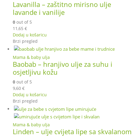
Lavanilla – zaštitno mirisno ulje
lavande i vanilije
0
out of 5
11,65
€
Dodaj u košaricu
Brzi pregled
Mama & baby ulja
Baobab – hranjivo ulje za suhu i
osjetljivu kožu
0
out of 5
9,60
€
Dodaj u košaricu
Brzi pregled
Mama & baby ulja
Linden – ulje cvijeta lipe sa skvalanom