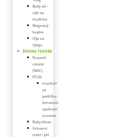
Belly oil –
ulje za
trudnice
Magnezij
kupka
Ulja za
njegu
ŽENSKE TEGOBE
N-acetil
cistein
(NAC)
PCOS
Inozitol+
za
podršku
ženskom
spolnom
sustavu
Baby blues
Urinarni
trakt i pH