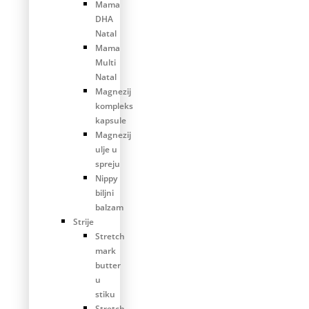
Mama
DHA
Natal
Mama
Multi
Natal
Magnezij
kompleks
kapsule
Magnezij
ulje u
spreju
Nippy
biljni
balzam
Strije
Stretch
mark
butter
u
stiku
Stretch