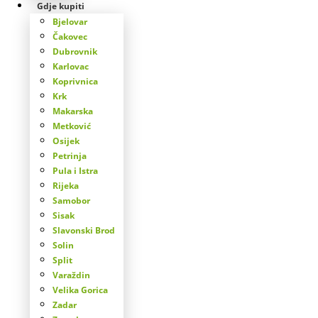
Gdje kupiti
Bjelovar
Čakovec
Dubrovnik
Karlovac
Koprivnica
Krk
Makarska
Metković
Osijek
Petrinja
Pula i Istra
Rijeka
Samobor
Sisak
Slavonski Brod
Solin
Split
Varaždin
Velika Gorica
Zadar