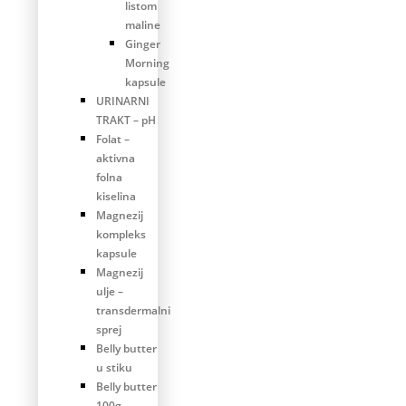
listom
maline
Ginger
Morning
kapsule
URINARNI
TRAKT – pH
Folat –
aktivna
folna
kiselina
Magnezij
kompleks
kapsule
Magnezij
ulje –
transdermalni
sprej
Belly butter
u stiku
Belly butter
100g