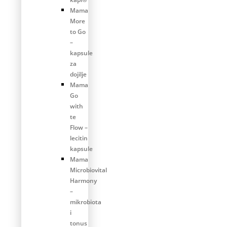
Mama
More
to Go
–
kapsule
za
dojilje
Mama
Go
with
te
Flow –
lecitin
kapsule
Mama
Microbiovital
Harmony
–
mikrobiota
i
tonus