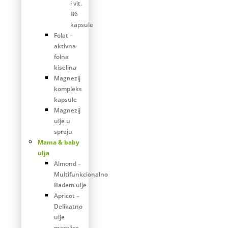
i vit.
B6
kapsule
Folat –
aktivna
folna
kiselina
Magnezij
kompleks
kapsule
Magnezij
ulje u
spreju
Mama & baby
ulja
Almond –
Multifunkcionalno
Badem ulje
Apricot –
Delikatno
ulje
marelice