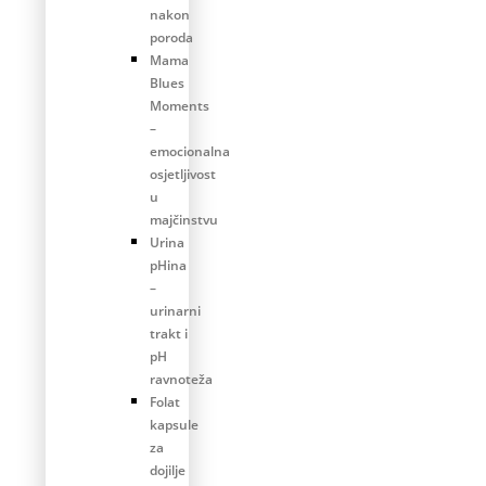
nakon
poroda
Mama
Blues
Moments
–
emocionalna
osjetljivost
u
majčinstvu
Urina
pHina
–
urinarni
trakt i
pH
ravnoteža
Folat
kapsule
za
dojilje