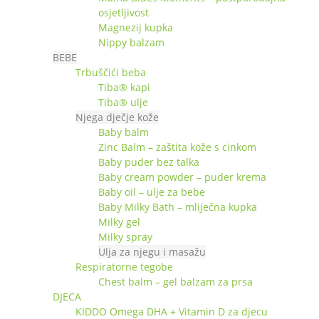
osjetljivost
Magnezij kupka
Nippy balzam
BEBE
Trbuščići beba
Tiba® kapi
Tiba® ulje
Njega dječje kože
Baby balm
Zinc Balm – zaštita kože s cinkom
Baby puder bez talka
Baby cream powder – puder krema
Baby oil – ulje za bebe
Baby Milky Bath – mliječna kupka
Milky gel
Milky spray
Ulja za njegu i masažu
Respiratorne tegobe
Chest balm – gel balzam za prsa
DJECA
KIDDO Omega DHA + Vitamin D za djecu