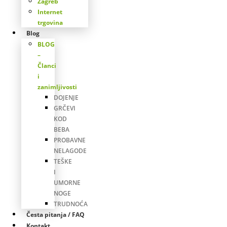
Zagreb
Internet
trgovina
Blog
BLOG
–
Članci
i
zanimljivosti
DOJENJE
GRČEVI
KOD
BEBA
PROBAVNE
NELAGODE
TEŠKE
I
UMORNE
NOGE
TRUDNOĆA
Česta pitanja / FAQ
Kontakt