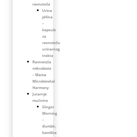
ravnoteža
Urina
pHina
–
kapsule
za
ravnotežu
urinarnog
trakta
Ravnoteža
mikrobiote
– Mama
Microbiovital
Harmony
Jutarnje
mučnine
Ginger
Morning
–
đumbir,
kamilica