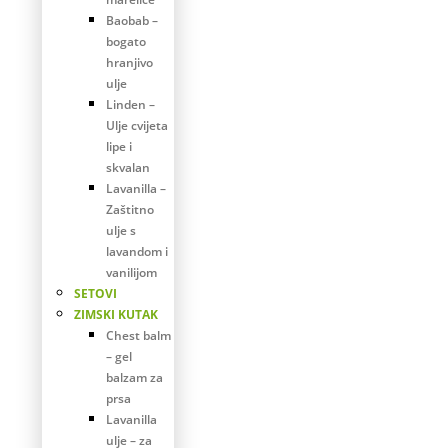
Baobab –
bogato
hranjivo
ulje
Linden –
Ulje cvijeta
lipe i
skvalan
Lavanilla –
Zaštitno
ulje s
lavandom i
vanilijom
SETOVI
ZIMSKI KUTAK
Chest balm
– gel
balzam za
prsa
Lavanilla
ulje – za