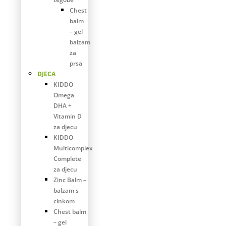
Chest
balm
– gel
balzam
za
prsa
DJECA
KIDDO
Omega
DHA +
Vitamin D
za djecu
KIDDO
Multicomplex
Complete
za djecu
Zinc Balm –
balzam s
cinkom
Chest balm
– gel