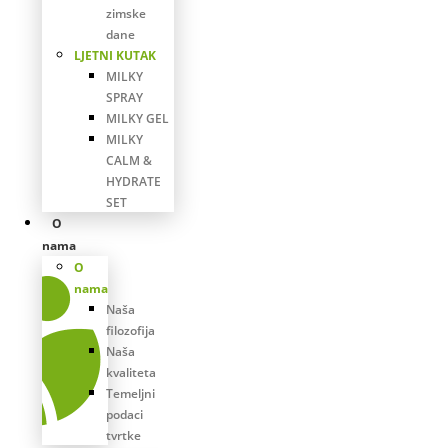
zimske
dane
LJETNI KUTAK
MILKY
SPRAY
MILKY GEL
MILKY
CALM &
HYDRATE
SET
O
nama
O
nama
Naša
filozofija
Naša
kvaliteta
Temeljni
podaci
tvrtke