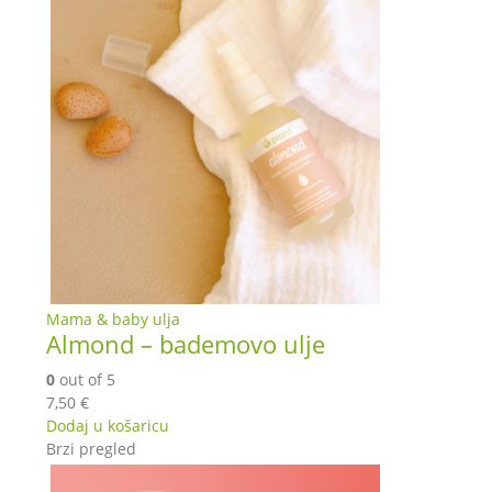
Mama & baby ulja
Almond – bademovo ulje
0
out of 5
7,50
€
Dodaj u košaricu
Brzi pregled