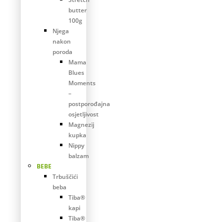
butter
100g
Njega
nakon
poroda
Mama
Blues
Moments
–
postporođajna
osjetljivost
Magnezij
kupka
Nippy
balzam
BEBE
Trbuščići
beba
Tiba®
kapi
Tiba®