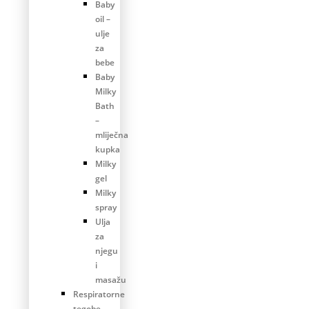
Baby
oil –
ulje
za
bebe
Baby
Milky
Bath
–
mliječna
kupka
Milky
gel
Milky
spray
Ulja
za
njegu
i
masažu
Respiratorne
tegobe