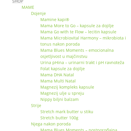
SHOP
MAME
Dojenje
Mamine kapi®
Mama More to Go – kapsule za dojilje
Mama Go with te Flow – lecitin kapsule
Mama Microbiovital Harmony – mikrobiota i
tonus nakon poroda
Mama Blues Moments – emocionalna
osjetljivost u majčinstvu
Urina pHina – urinarni trakt i pH ravnoteža
Folat kapsule za dojilje
Mama DHA Natal
Mama Multi Natal
Magnezij kompleks kapsule
Magnezij ulje u spreju
Nippy biljni balzam
Strije
Stretch mark butter u stiku
Stretch butter 100g
Njega nakon poroda
Mama Blues Moments – postporođajna