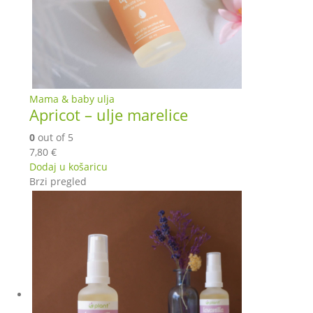
Mama & baby ulja
Apricot – ulje marelice
0
out of 5
7,80
€
Dodaj u košaricu
Brzi pregled