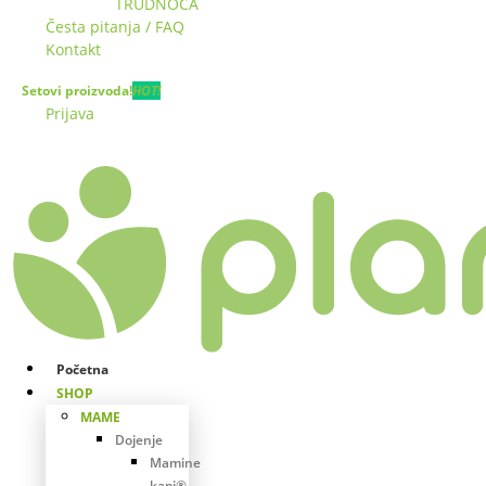
TRUDNOĆA
Česta pitanja / FAQ
Kontakt
Setovi proizvoda!
HOT!
Prijava
Početna
SHOP
MAME
Dojenje
Mamine
kapi®