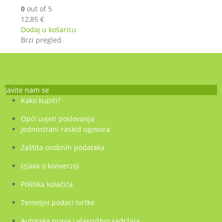
0
out of 5
12,85
€
Dodaj u košaricu
Brzi pregled
Javite nam se
Kako kupiti?
Opći uvjeti poslovanja
Jednostrani raskid ugovora
Zaštita osobnih podataka
Izjava o konverziji
Politika kolačića
Temeljni podaci tvrtke
Autorska prava i vlasništvo sadržaja