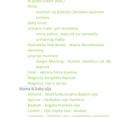
N-acetil cistein (NAC)
PCOS
Inozitol+ za podršku ženskom spolnom
sustavu
Baby blues
Urinarni trakt i pH ravnoteža
Urina pHina – kapsule za ravnotežu
urinarnog trakta
Ravnoteža mikrobiote – Mama Microbiovital
Harmony
Jutarnje mučnine
Ginger Morning – đumbir, kamilica i vit. B6
kapsule
Folat – aktivna folna kiselina
Magnezij kompleks kapsule
Magnezij ulje u spreju
Mama & baby ulja
Almond – Multifunkcionalno Badem ulje
Apricot – Delikatno ulje marelice
Baobab – bogato hranjivo ulje
Linden – Ulje cvijeta lipe i skvalan
Lavanilla – Zaštitno ulje s lavandom i vanilijom