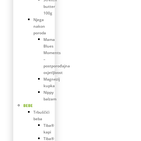
butter
100g
Njega
nakon
poroda
Mama
Blues
Moments
–
postporođajna
osjetljivost
Magnezij
kupka
Nippy
balzam
BEBE
Trbuščići
beba
Tiba®
kapi
Tiba®