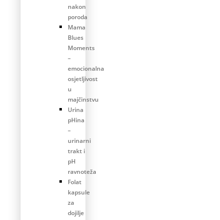
nakon
poroda
Mama
Blues
Moments
–
emocionalna
osjetljivost
u
majčinstvu
Urina
pHina
–
urinarni
trakt i
pH
ravnoteža
Folat
kapsule
za
dojilje