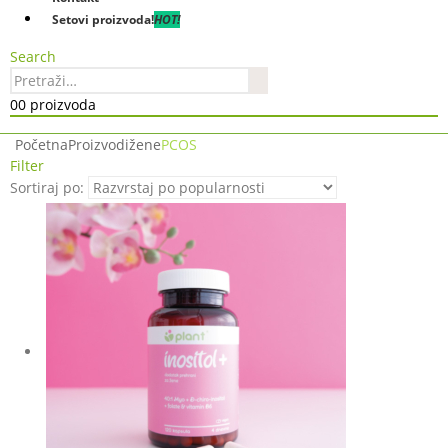
Setovi proizvoda!
HOT!
Search
0
0 proizvoda
Početna
Proizvodi
žene
PCOS
Filter
Sortiraj po: