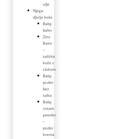
ulje
Njega
dječje kože
Baby
balm
Zinc
Balm
–
zaštita
kože s
cinkom
Baby
puder
bez
talka
Baby
cream
powder
–
puder
krema