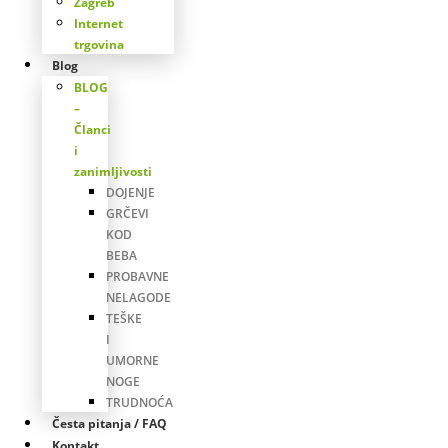
Zagreb
Internet
trgovina
Blog
BLOG
–
Članci
i
zanimljivosti
DOJENJE
GRČEVI
KOD
BEBA
PROBAVNE
NELAGODE
TEŠKE
I
UMORNE
NOGE
TRUDNOĆA
Česta pitanja / FAQ
Kontakt