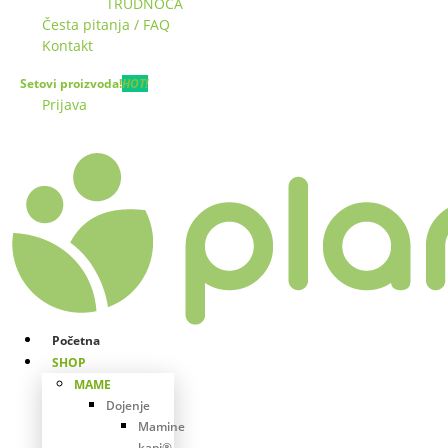
TRUDNOĆA
Česta pitanja / FAQ
Kontakt
Setovi proizvoda!
HOT!
Prijava
Početna
SHOP
MAME
Dojenje
Mamine
kapi®