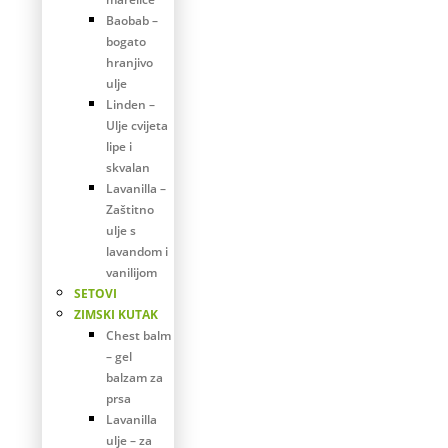
Baobab –
bogato
hranjivo
ulje
Linden –
Ulje cvijeta
lipe i
skvalan
Lavanilla –
Zaštitno
ulje s
lavandom i
vanilijom
SETOVI
ZIMSKI KUTAK
Chest balm
– gel
balzam za
prsa
Lavanilla
ulje – za