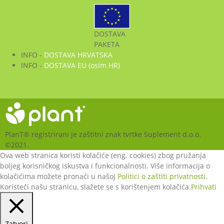
DOSTAVA
PAKETA
INFO -
DOSTAVA HRVATSKA
INFO -
DOSTAVA EU (osim HR)
PlanT® registrirani je zaštitni znak tvrtke Suplement d.o.o.
©2021.
Ova web stranica koristi kolačiće (eng. cookies) zbog pružanja
boljeg korisničkog iskustva i funkcionalnosti. Više informacija o
kolačićima možete pronaći u našoj
Politici o zaštiti privatnosti
.
Koristeći našu stranicu, slažete se s korištenjem kolačića.
Prihvati
Zatvori