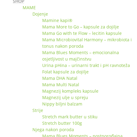
SHOP
MAME
Dojenje
Mamine kapi®
Mama More to Go – kapsule za dojilje
Mama Go with te Flow – lecitin kapsule
Mama Microbiovital Harmony – mikrobiota i
tonus nakon poroda
Mama Blues Moments – emocionalna
osjetljivost u majčinstvu
Urina pHina – urinarni trakt i pH ravnoteža
Folat kapsule za dojilje
Mama DHA Natal
Mama Multi Natal
Magnezij kompleks kapsule
Magnezij ulje u spreju
Nippy biljni balzam
Strije
Stretch mark butter u stiku
Stretch butter 100g
Njega nakon poroda
Mama Blues Moments – postporođajna