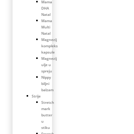
Mama
DHA
Natal
Mama
Multi
Natal
Magnezij
kompleks
kapsule
Magnezij
ulje u
spreju
Nippy
biljni
balzam
Strije
Stretch
mark
butter
u
stiku
Stretch