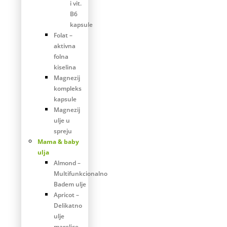
i vit.
B6
kapsule
Folat –
aktivna
folna
kiselina
Magnezij
kompleks
kapsule
Magnezij
ulje u
spreju
Mama & baby
ulja
Almond –
Multifunkcionalno
Badem ulje
Apricot –
Delikatno
ulje
marelice