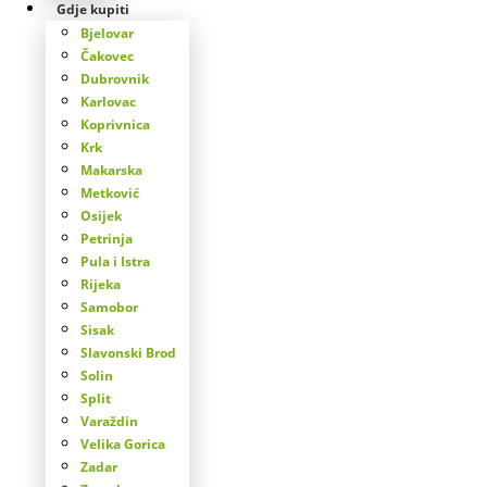
Gdje kupiti
Bjelovar
Čakovec
Dubrovnik
Karlovac
Koprivnica
Krk
Makarska
Metković
Osijek
Petrinja
Pula i Istra
Rijeka
Samobor
Sisak
Slavonski Brod
Solin
Split
Varaždin
Velika Gorica
Zadar