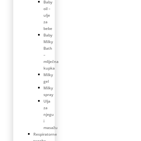
Baby
oil –
ulje
za
bebe
Baby
Milky
Bath
–
mliječna
kupka
Milky
gel
Milky
spray
Ulja
za
njegu
i
masažu
Respiratorne
tegobe