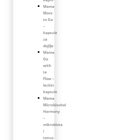
Mama
More
to Go
–
kapsule
za
dojilje
Mama
Go
with
te
Flow –
lecitin
kapsule
Mama
Microbiovital
Harmony
–
mikrobiota
i
tonus