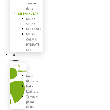
zimske
dane
LJETNI KUTAK
MILKY
SPRAY
MILKY GEL
MILKY
CALM &
HYDRATE
SET
O
nama
O
nama
Naša
filozofija
Naša
kvaliteta
Temeljni
podaci
tvrtke