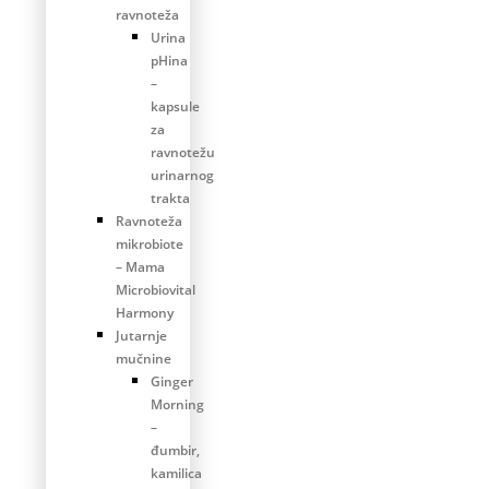
ravnoteža
Urina
pHina
–
kapsule
za
ravnotežu
urinarnog
trakta
Ravnoteža
mikrobiote
– Mama
Microbiovital
Harmony
Jutarnje
mučnine
Ginger
Morning
–
đumbir,
kamilica