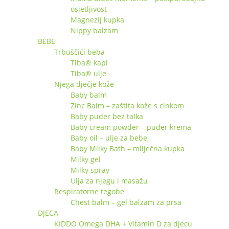
osjetljivost
Magnezij kupka
Nippy balzam
BEBE
Trbuščići beba
Tiba® kapi
Tiba® ulje
Njega dječje kože
Baby balm
Zinc Balm – zaštita kože s cinkom
Baby puder bez talka
Baby cream powder – puder krema
Baby oil – ulje za bebe
Baby Milky Bath – mliječna kupka
Milky gel
Milky spray
Ulja za njegu i masažu
Respiratorne tegobe
Chest balm – gel balzam za prsa
DJECA
KIDDO Omega DHA + Vitamin D za djecu