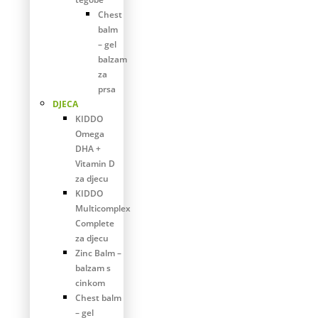
Chest
balm
– gel
balzam
za
prsa
DJECA
KIDDO
Omega
DHA +
Vitamin D
za djecu
KIDDO
Multicomplex
Complete
za djecu
Zinc Balm –
balzam s
cinkom
Chest balm
– gel