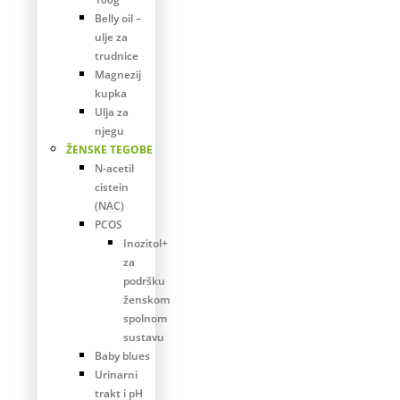
Belly oil –
ulje za
trudnice
Magnezij
kupka
Ulja za
njegu
ŽENSKE TEGOBE
N-acetil
cistein
(NAC)
PCOS
Inozitol+
za
podršku
ženskom
spolnom
sustavu
Baby blues
Urinarni
trakt i pH