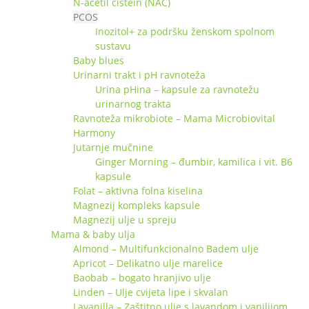
N-acetil cistein (NAC)
PCOS
Inozitol+ za podršku ženskom spolnom
sustavu
Baby blues
Urinarni trakt i pH ravnoteža
Urina pHina – kapsule za ravnotežu
urinarnog trakta
Ravnoteža mikrobiote – Mama Microbiovital
Harmony
Jutarnje mučnine
Ginger Morning – đumbir, kamilica i vit. B6
kapsule
Folat – aktivna folna kiselina
Magnezij kompleks kapsule
Magnezij ulje u spreju
Mama & baby ulja
Almond – Multifunkcionalno Badem ulje
Apricot – Delikatno ulje marelice
Baobab – bogato hranjivo ulje
Linden – Ulje cvijeta lipe i skvalan
Lavanilla – Zaštitno ulje s lavandom i vanilijom