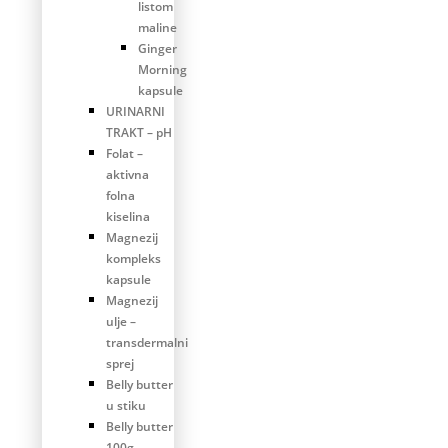
listom
maline
Ginger
Morning
kapsule
URINARNI
TRAKT – pH
Folat –
aktivna
folna
kiselina
Magnezij
kompleks
kapsule
Magnezij
ulje –
transdermalni
sprej
Belly butter
u stiku
Belly butter
100g