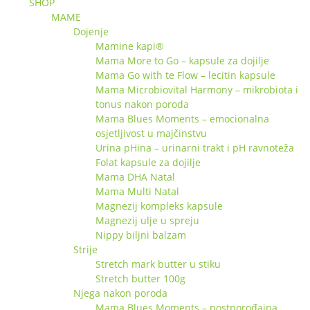
SHOP
MAME
Dojenje
Mamine kapi®
Mama More to Go – kapsule za dojilje
Mama Go with te Flow – lecitin kapsule
Mama Microbiovital Harmony – mikrobiota i
tonus nakon poroda
Mama Blues Moments – emocionalna
osjetljivost u majčinstvu
Urina pHina – urinarni trakt i pH ravnoteža
Folat kapsule za dojilje
Mama DHA Natal
Mama Multi Natal
Magnezij kompleks kapsule
Magnezij ulje u spreju
Nippy biljni balzam
Strije
Stretch mark butter u stiku
Stretch butter 100g
Njega nakon poroda
Mama Blues Moments – postporođajna