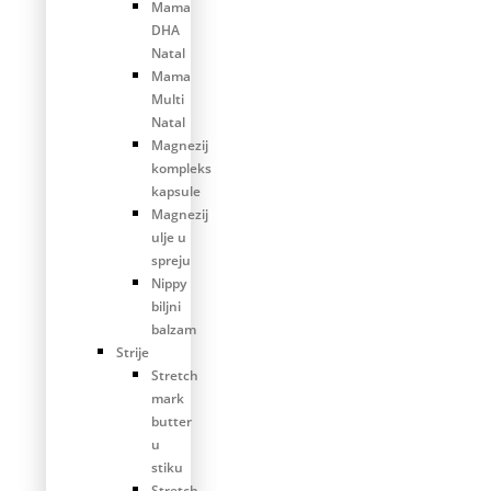
Mama
DHA
Natal
Mama
Multi
Natal
Magnezij
kompleks
kapsule
Magnezij
ulje u
spreju
Nippy
biljni
balzam
Strije
Stretch
mark
butter
u
stiku
Stretch