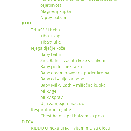
osjetljivost
Magnezij kupka
Nippy balzam
BEBE
Trbuščići beba
Tiba® kapi
Tiba® ulje
Njega dječje kože
Baby balm
Zinc Balm – zaštita kože s cinkom
Baby puder bez talka
Baby cream powder – puder krema
Baby oil – ulje za bebe
Baby Milky Bath – mliječna kupka
Milky gel
Milky spray
Ulja za njegu i masažu
Respiratorne tegobe
Chest balm – gel balzam za prsa
DJECA
KIDDO Omega DHA + Vitamin D za djecu