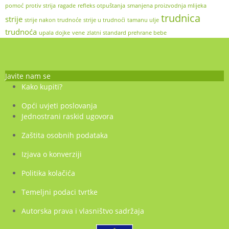
pomoć
protiv strija
ragade
refleks otpuštanja
smanjena proizvodnja mlijeka
trudnica
strije
strije nakon trudnoće
strije u trudnoći
tamanu ulje
trudnoća
upala dojke
vene
zlatni standard prehrane bebe
Javite nam se
Kako kupiti?
Opći uvjeti poslovanja
Jednostrani raskid ugovora
Zaštita osobnih podataka
Izjava o konverziji
Politika kolačića
Temeljni podaci tvrtke
Autorska prava i vlasništvo sadržaja