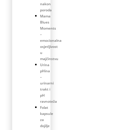
nakon
poroda
Mama
Blues
Moments
–
emocionalna
osjetljivost
u
majčinstvu
Urina
pHina
–
urinarni
trakt i
pH
ravnoteža
Folat
kapsule
za
dojilje