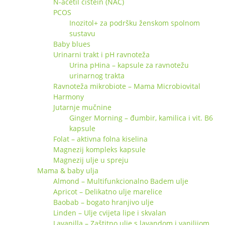
N-acetil cistein (NAC)
PCOS
Inozitol+ za podršku ženskom spolnom
sustavu
Baby blues
Urinarni trakt i pH ravnoteža
Urina pHina – kapsule za ravnotežu
urinarnog trakta
Ravnoteža mikrobiote – Mama Microbiovital
Harmony
Jutarnje mučnine
Ginger Morning – đumbir, kamilica i vit. B6
kapsule
Folat – aktivna folna kiselina
Magnezij kompleks kapsule
Magnezij ulje u spreju
Mama & baby ulja
Almond – Multifunkcionalno Badem ulje
Apricot – Delikatno ulje marelice
Baobab – bogato hranjivo ulje
Linden – Ulje cvijeta lipe i skvalan
Lavanilla – Zaštitno ulje s lavandom i vanilijom