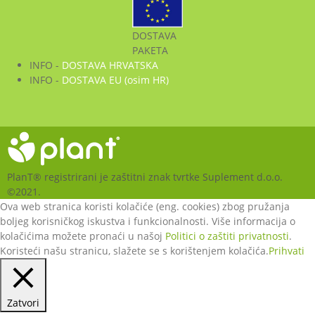
DOSTAVA
PAKETA
INFO -
DOSTAVA HRVATSKA
INFO -
DOSTAVA EU (osim HR)
PlanT® registrirani je zaštitni znak tvrtke Suplement d.o.o.
©2021.
Ova web stranica koristi kolačiće (eng. cookies) zbog pružanja
boljeg korisničkog iskustva i funkcionalnosti. Više informacija o
kolačićima možete pronaći u našoj
Politici o zaštiti privatnosti
.
Koristeći našu stranicu, slažete se s korištenjem kolačića.
Prihvati
Zatvori