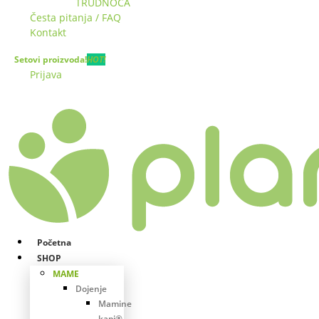
TRUDNOĆA
Česta pitanja / FAQ
Kontakt
Setovi proizvoda!
HOT!
Prijava
Početna
SHOP
MAME
Dojenje
Mamine
kapi®