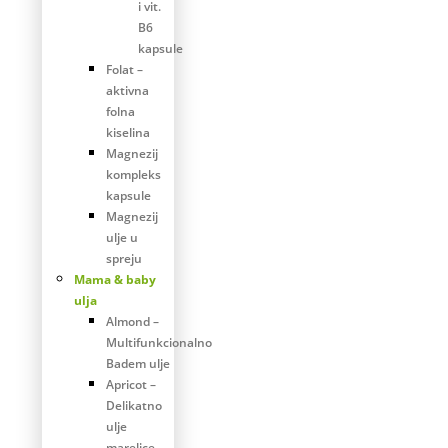
i vit.
B6
kapsule
Folat –
aktivna
folna
kiselina
Magnezij
kompleks
kapsule
Magnezij
ulje u
spreju
Mama & baby
ulja
Almond –
Multifunkcionalno
Badem ulje
Apricot –
Delikatno
ulje
marelice