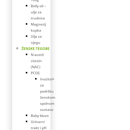
Belly oil –
ulje za
trudnice
Magnezij
kupka
Ulja za
njegu
ŽENSKE TEGOBE
N-acetil
cistein
(NAC)
PCOS
Inozitol+
za
podršku
ženskom
spolnom
sustavu
Baby blues
Urinarni
trakt i pH