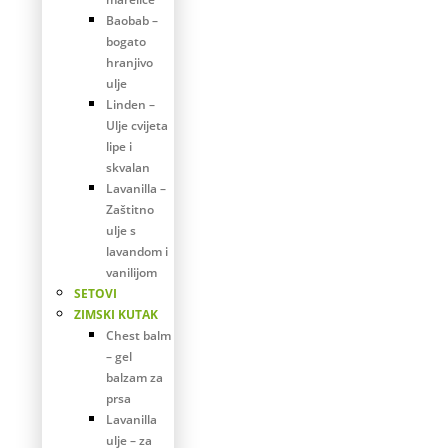
Baobab –
bogato
hranjivo
ulje
Linden –
Ulje cvijeta
lipe i
skvalan
Lavanilla –
Zaštitno
ulje s
lavandom i
vanilijom
SETOVI
ZIMSKI KUTAK
Chest balm
– gel
balzam za
prsa
Lavanilla
ulje – za