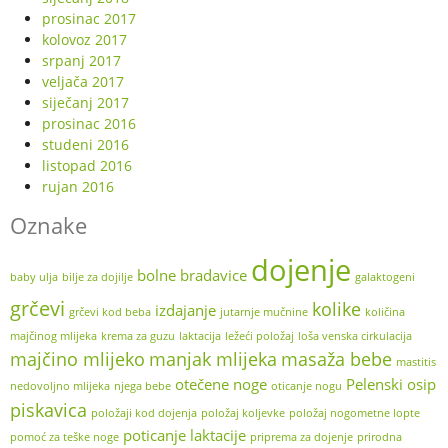
prosinac 2017
kolovoz 2017
srpanj 2017
veljača 2017
siječanj 2017
prosinac 2016
studeni 2016
listopad 2016
rujan 2016
Oznake
dojenje
bolne bradavice
baby ulja
bilje za dojilje
galaktogeni
grčevi
kolike
izdajanje
grčevi kod beba
jutarnje mučnine
količina
majčinog mlijeka
krema za guzu
laktacija
ležeći položaj
loša venska cirkulacija
majčino mlijeko
manjak mlijeka
masaža bebe
mastitis
otečene noge
Pelenski osip
nedovoljno mlijeka
njega bebe
oticanje nogu
piskavica
položaji kod dojenja
položaj koljevke
položaj nogometne lopte
poticanje laktacije
pomoć za teške noge
priprema za dojenje
prirodna