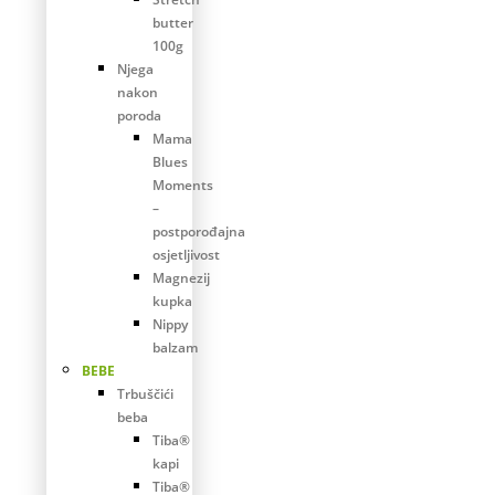
butter
100g
Njega
nakon
poroda
Mama
Blues
Moments
–
postporođajna
osjetljivost
Magnezij
kupka
Nippy
balzam
BEBE
Trbuščići
beba
Tiba®
kapi
Tiba®