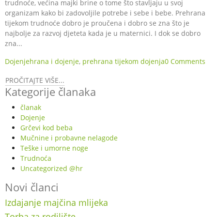
trudnoće, većina majki brine o tome što stavljaju u svoj
organizam kako bi zadovoljile potrebe i sebe i bebe. Prehrana
tijekom trudnoće dobro je proučena i dobro se zna što je
najbolje za razvoj djeteta kada je u maternici. I dok se dobro
zna...
Dojenje
hrana i dojenje
,
prehrana tijekom dojenja
0 Comments
PROČITAJTE VIŠE...
Kategorije članaka
članak
Dojenje
Grčevi kod beba
Mučnine i probavne nelagode
Teške i umorne noge
Trudnoća
Uncategorized @hr
Novi članci
Izdajanje majčina mlijeka
Torba za rodilište