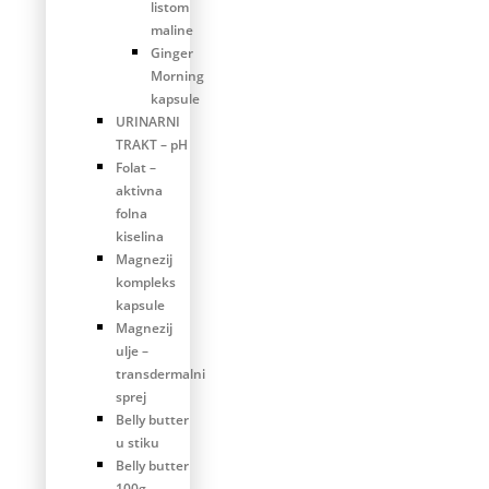
listom
maline
Ginger
Morning
kapsule
URINARNI
TRAKT – pH
Folat –
aktivna
folna
kiselina
Magnezij
kompleks
kapsule
Magnezij
ulje –
transdermalni
sprej
Belly butter
u stiku
Belly butter
100g