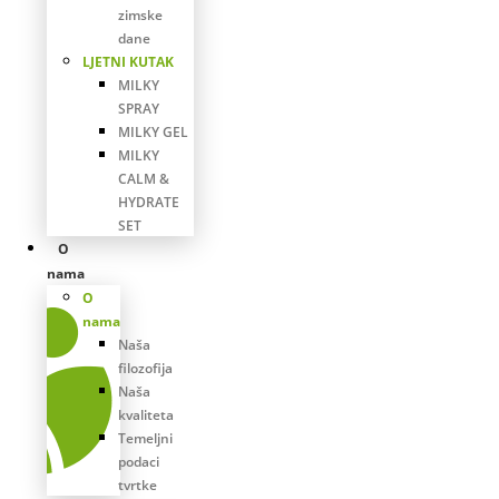
zimske
dane
LJETNI KUTAK
MILKY
SPRAY
MILKY GEL
MILKY
CALM &
HYDRATE
SET
O
nama
O
nama
Naša
filozofija
Naša
kvaliteta
Temeljni
podaci
tvrtke