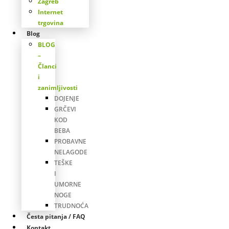
Zagreb
Internet
trgovina
Blog
BLOG
–
Članci
i
zanimljivosti
DOJENJE
GRČEVI
KOD
BEBA
PROBAVNE
NELAGODE
TEŠKE
I
UMORNE
NOGE
TRUDNOĆA
Česta pitanja / FAQ
Kontakt