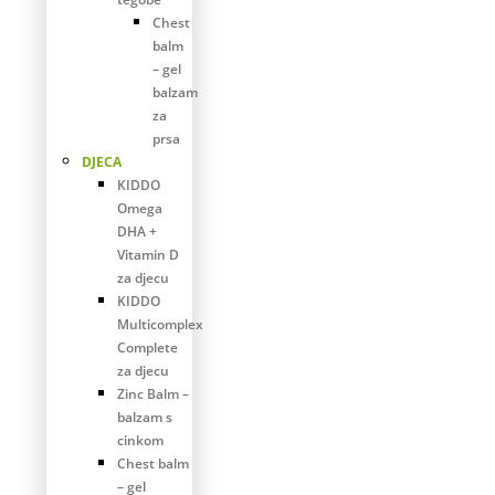
Chest
balm
– gel
balzam
za
prsa
DJECA
KIDDO
Omega
DHA +
Vitamin D
za djecu
KIDDO
Multicomplex
Complete
za djecu
Zinc Balm –
balzam s
cinkom
Chest balm
– gel