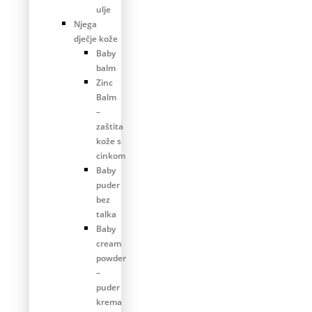
ulje
Njega
dječje kože
Baby
balm
Zinc
Balm
–
zaštita
kože s
cinkom
Baby
puder
bez
talka
Baby
cream
powder
–
puder
krema