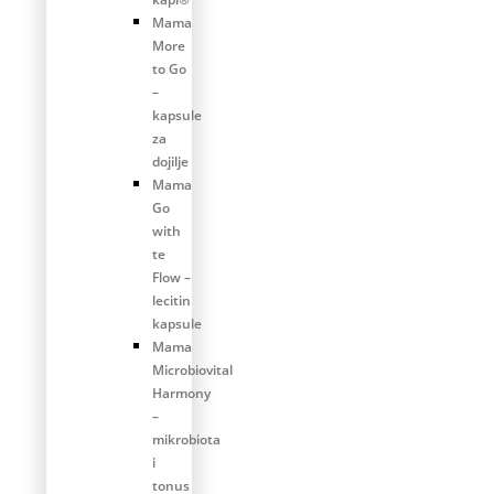
Mama
More
to Go
–
kapsule
za
dojilje
Mama
Go
with
te
Flow –
lecitin
kapsule
Mama
Microbiovital
Harmony
–
mikrobiota
i
tonus