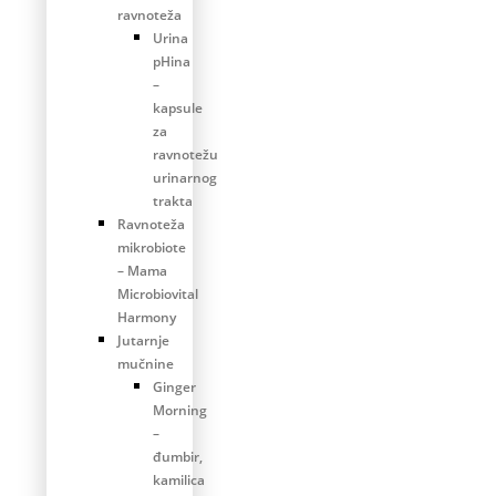
ravnoteža
Urina
pHina
–
kapsule
za
ravnotežu
urinarnog
trakta
Ravnoteža
mikrobiote
– Mama
Microbiovital
Harmony
Jutarnje
mučnine
Ginger
Morning
–
đumbir,
kamilica