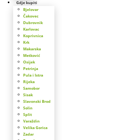
Gdje kupiti
Bjelovar
Čakovec
Dubrovnik
Karlovac
Koprivnica
Krk
Makarska
Metković
Osijek
Petrinja
Pula i Istra
Rijeka
Samobor
Sisak
Slavonski Brod
Solin
Split
Varaždin
Velika Gorica
Zadar