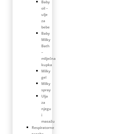
Baby
oil –
ulje
za
bebe
Baby
Milky
Bath
–
mliječna
kupka
Milky
gel
Milky
spray
Ulja
za
njegu
i
masažu
Respiratorne
tegobe