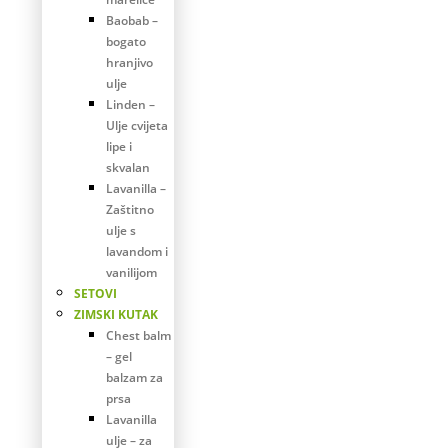
Baobab –
bogato
hranjivo
ulje
Linden –
Ulje cvijeta
lipe i
skvalan
Lavanilla –
Zaštitno
ulje s
lavandom i
vanilijom
SETOVI
ZIMSKI KUTAK
Chest balm
– gel
balzam za
prsa
Lavanilla
ulje – za