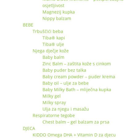
osjetljivost
Magnezij kupka
Nippy balzam
BEBE
Trbuščići beba
Tiba® kapi
Tiba® ulje
Njega dječje kože
Baby balm
Zinc Balm – zaštita kože s cinkom
Baby puder bez talka
Baby cream powder – puder krema
Baby oil – ulje za bebe
Baby Milky Bath – mliječna kupka
Milky gel
Milky spray
Ulja za njegu i masažu
Respiratorne tegobe
Chest balm – gel balzam za prsa
DJECA
KIDDO Omega DHA + Vitamin D za djecu