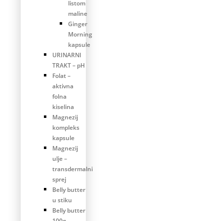
listom
maline
Ginger
Morning
kapsule
URINARNI
TRAKT – pH
Folat –
aktivna
folna
kiselina
Magnezij
kompleks
kapsule
Magnezij
ulje –
transdermalni
sprej
Belly butter
u stiku
Belly butter
100g