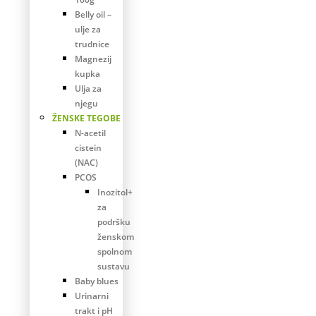
Belly oil –
ulje za
trudnice
Magnezij
kupka
Ulja za
njegu
ŽENSKE TEGOBE
N-acetil
cistein
(NAC)
PCOS
Inozitol+
za
podršku
ženskom
spolnom
sustavu
Baby blues
Urinarni
trakt i pH