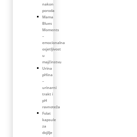
nakon
poroda
Mama
Blues
Moments
–
emocionalna
osjetljivost
u
majčinstvu
Urina
pHina
–
urinarni
trakt i
pH
ravnoteža
Folat
kapsule
za
dojilje