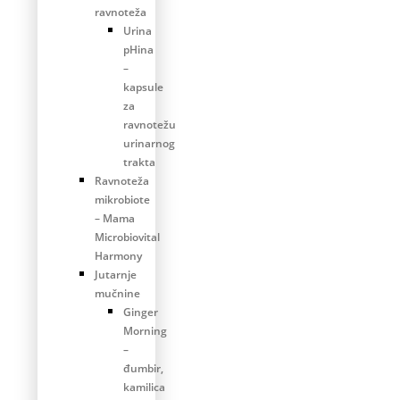
ravnoteža
Urina
pHina
–
kapsule
za
ravnotežu
urinarnog
trakta
Ravnoteža
mikrobiote
– Mama
Microbiovital
Harmony
Jutarnje
mučnine
Ginger
Morning
–
đumbir,
kamilica