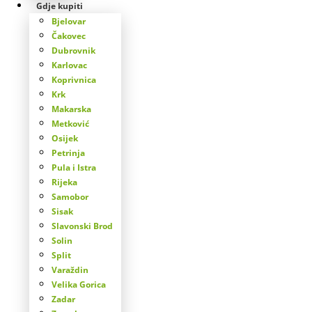
Gdje kupiti
Bjelovar
Čakovec
Dubrovnik
Karlovac
Koprivnica
Krk
Makarska
Metković
Osijek
Petrinja
Pula i Istra
Rijeka
Samobor
Sisak
Slavonski Brod
Solin
Split
Varaždin
Velika Gorica
Zadar