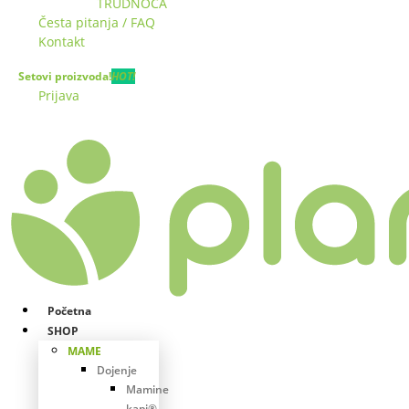
TRUDNOĆA
Česta pitanja / FAQ
Kontakt
Setovi proizvoda!
HOT!
Prijava
Početna
SHOP
MAME
Dojenje
Mamine
kapi®