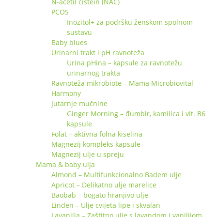
N-acetil cistein (NAC)
PCOS
Inozitol+ za podršku ženskom spolnom
sustavu
Baby blues
Urinarni trakt i pH ravnoteža
Urina pHina – kapsule za ravnotežu
urinarnog trakta
Ravnoteža mikrobiote – Mama Microbiovital
Harmony
Jutarnje mučnine
Ginger Morning – đumbir, kamilica i vit. B6
kapsule
Folat – aktivna folna kiselina
Magnezij kompleks kapsule
Magnezij ulje u spreju
Mama & baby ulja
Almond – Multifunkcionalno Badem ulje
Apricot – Delikatno ulje marelice
Baobab – bogato hranjivo ulje
Linden – Ulje cvijeta lipe i skvalan
Lavanilla – Zaštitno ulje s lavandom i vanilijom