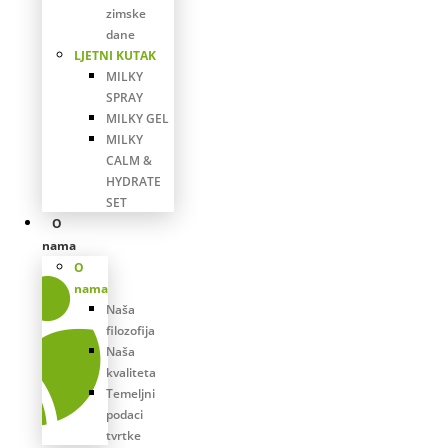
zimske
dane
LJETNI KUTAK
MILKY
SPRAY
MILKY GEL
MILKY
CALM &
HYDRATE
SET
O
nama
O
nama
Naša
filozofija
Naša
kvaliteta
Temeljni
podaci
tvrtke