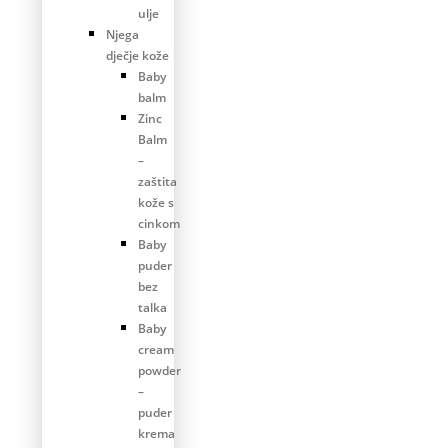
ulje
Njega
dječje kože
Baby
balm
Zinc
Balm
–
zaštita
kože s
cinkom
Baby
puder
bez
talka
Baby
cream
powder
–
puder
krema