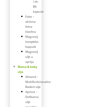
i vit.
B6
kapsule
Folat –
aktivna
folna
kiselina
Magnezij
kompleks
kapsule
Magnezij
ulje u
spreju
Mama & baby
ulja
Almond –
Multifunkcionalno
Badem ulje
Apricot –
Delikatno
ulje
marelice