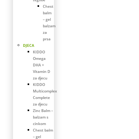
Chest
balm
– gel
balzam
za
prsa
DJECA
KIDDO
Omega
DHA +
Vitamin D
za djecu
KIDDO
Multicomplex
Complete
za djecu
Zinc Balm –
balzam s
cinkom
Chest balm
– gel