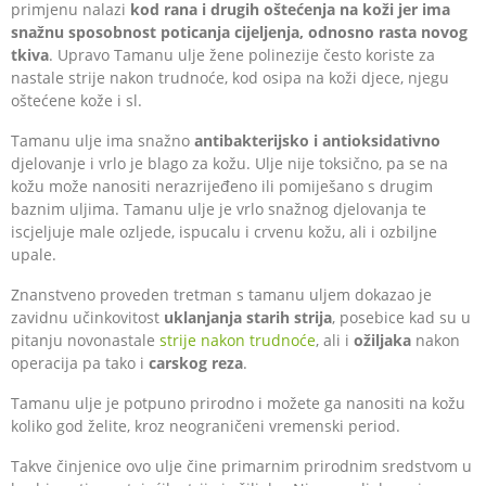
primjenu nalazi
kod rana i drugih oštećenja na koži jer ima
snažnu sposobnost poticanja cijeljenja, odnosno rasta novog
tkiva
. Upravo Tamanu ulje žene polinezije često koriste za
nastale strije nakon trudnoće, kod osipa na koži djece, njegu
oštećene kože i sl.
Tamanu ulje ima snažno
antibakterijsko i antioksidativno
djelovanje i vrlo je blago za kožu. Ulje nije toksično, pa se na
kožu može nanositi nerazrijeđeno ili pomiješano s drugim
baznim uljima. Tamanu ulje je vrlo snažnog djelovanja te
iscjeljuje male ozljede, ispucalu i crvenu kožu, ali i ozbiljne
upale.
Znanstveno proveden tretman s tamanu uljem dokazao je
zavidnu učinkovitost
uklanjanja starih strija
, posebice kad su u
pitanju novonastale
strije nakon trudnoće
, ali i
ožiljaka
nakon
operacija pa tako i
carskog reza
.
Tamanu ulje je potpuno prirodno i možete ga nanositi na kožu
koliko god želite, kroz neograničeni vremenski period.
Takve činjenice ovo ulje čine primarnim prirodnim sredstvom u