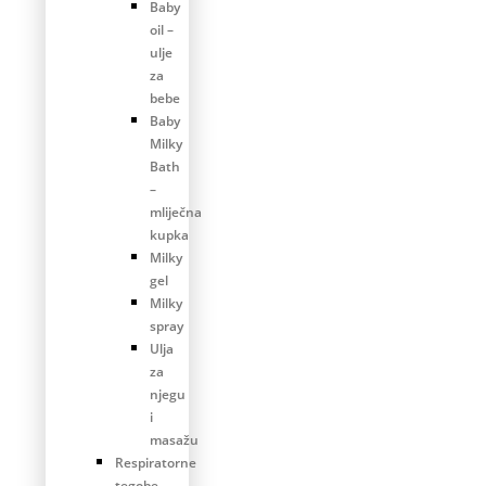
Baby
oil –
ulje
za
bebe
Baby
Milky
Bath
–
mliječna
kupka
Milky
gel
Milky
spray
Ulja
za
njegu
i
masažu
Respiratorne
tegobe