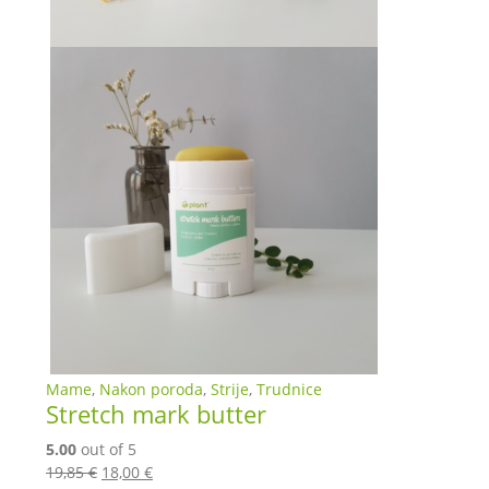
Mame
,
Nakon poroda
,
Strije
,
Trudnice
Stretch mark butter
5.00
out of 5
Izvorna
Trenutna
19,85
€
18,00
€