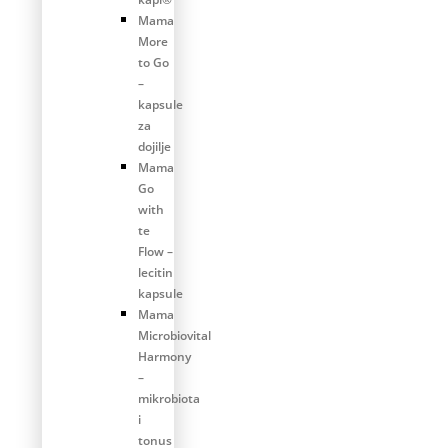
Mama
More
to Go
–
kapsule
za
dojilje
Mama
Go
with
te
Flow –
lecitin
kapsule
Mama
Microbiovital
Harmony
–
mikrobiota
i
tonus