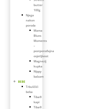
butter
100g
Njega
nakon
poroda
Mama
Blues
Moments
–
postporođajna
osjetljivost
Magnezij
kupka
Nippy
balzam
BEBE
Trbuščići
beba
Tiba®
kapi
Tiba®