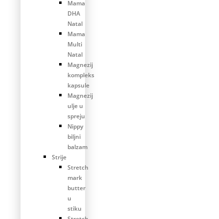
Mama
DHA
Natal
Mama
Multi
Natal
Magnezij
kompleks
kapsule
Magnezij
ulje u
spreju
Nippy
biljni
balzam
Strije
Stretch
mark
butter
u
stiku
Stretch