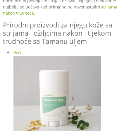
borbi protiv postojećih strija i ožiljaka. Njegovo djelovanje
najbolje se uočava kod primjene na novonastalim
strijama
nakon trudnoće
.
Prirodni proizvodi za njegu kože sa
strijama i ožiljcima nakon i tijekom
trudnoće sa Tamanu uljem
-9%