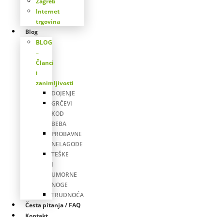
Zagreb
Internet
trgovina
Blog
BLOG
–
Članci
i
zanimljivosti
DOJENJE
GRČEVI
KOD
BEBA
PROBAVNE
NELAGODE
TEŠKE
I
UMORNE
NOGE
TRUDNOĆA
Česta pitanja / FAQ
Kontakt