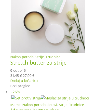
Nakon poroda
,
Strije
,
Trudnice
Stretch butter za strije
0
out of 5
Izvorna
Trenutna
31,45
€
27,00
€
cijena
cijena
Dodaj u košaricu
bila
je:
Brzi pregled
je:
27,00 €.
-26%
31,45 €.
Mame
,
Nakon poroda
,
Setovi
,
Strije
,
Trudnice