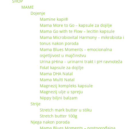
SHOP
MAME
Dojenje
Mamine kapi®
Mama More to Go – kapsule za dojilje
Mama Go with te Flow – lecitin kapsule
Mama Microbiovital Harmony – mikrobiota i
tonus nakon poroda
Mama Blues Moments – emocionalna
osjetljivost u majčinstvu
Urina pHina – urinarni trakt i pH ravnoteža
Folat kapsule za dojilje
Mama DHA Natal
Mama Multi Natal
Magnezij kompleks kapsule
Magnezij ulje u spreju
Nippy biljni balzam
Strije
Stretch mark butter u stiku
Stretch butter 100g
Njega nakon poroda
Mama Blues Moments – postporođajna