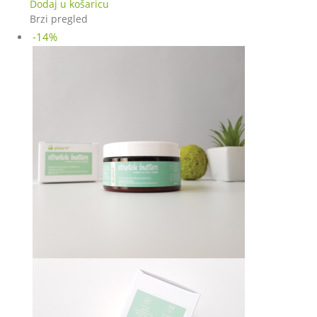
cijena
cijena
Dodaj u košaricu
bila
je:
Brzi pregled
je:
18,00 €.
-14%
19,85 €.