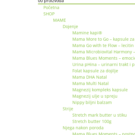
0
0 proizvoda
Početna
SHOP
MAME
Dojenje
Mamine kapi®
Mama More to Go – kapsule za 
Mama Go with te Flow – lecitin
Mama Microbiovital Harmony –
Mama Blues Moments – emociona
Urina pHina – urinarni trakt i 
Folat kapsule za dojilje
Mama DHA Natal
Mama Multi Natal
Magnezij kompleks kapsule
Magnezij ulje u spreju
Nippy biljni balzam
Strije
Stretch mark butter u stiku
Stretch butter 100g
Njega nakon poroda
Mama Blues Moments – postpor