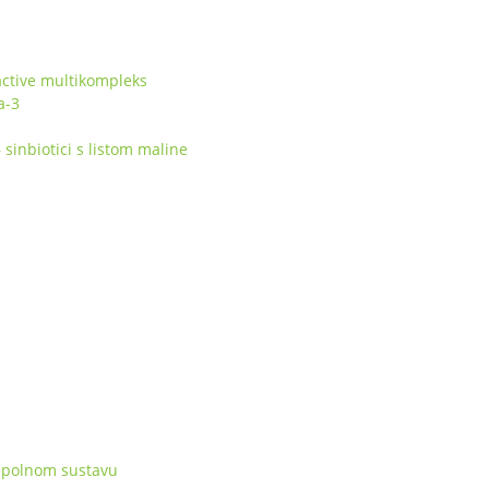
ctive multikompleks
a-3
inbiotici s listom maline
 spolnom sustavu