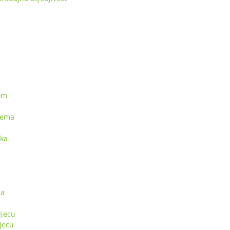
kom
rema
pka
sa
jecu
jecu