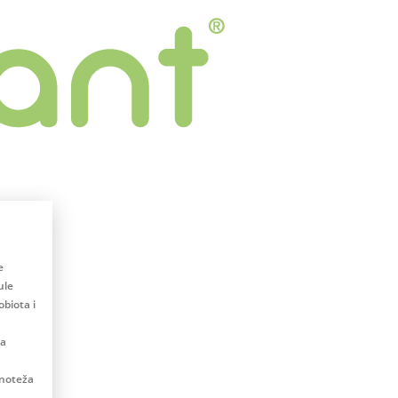
e
ule
biota i
na
vnoteža