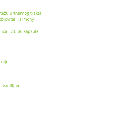
težu urinarnog trakta
obiovital Harmony
ca i vit. B6 kapsule
ulje
i vanilijom