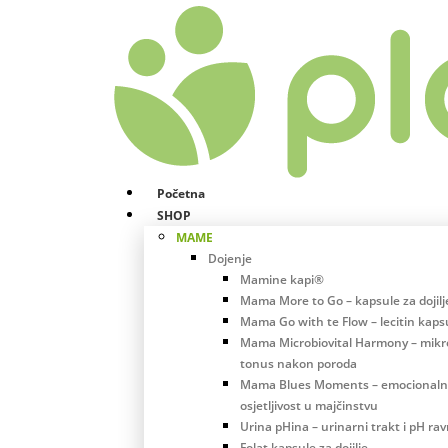
Početna
SHOP
MAME
Dojenje
Mamine kapi®
Mama More to Go – kapsule za dojilj
Mama Go with te Flow – lecitin kaps
Mama Microbiovital Harmony – mikro
tonus nakon poroda
Mama Blues Moments – emocional
osjetljivost u majčinstvu
Urina pHina – urinarni trakt i pH ra
Folat kapsule za dojilje