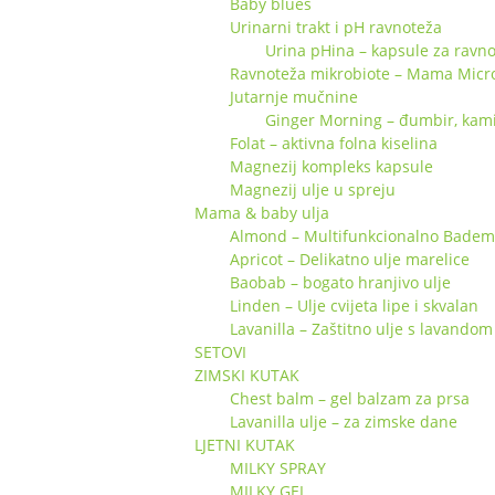
Baby blues
Urinarni trakt i pH ravnoteža
Urina pHina – kapsule za ravno
Ravnoteža mikrobiote – Mama Micr
Jutarnje mučnine
Ginger Morning – đumbir, kamili
Folat – aktivna folna kiselina
Magnezij kompleks kapsule
Magnezij ulje u spreju
Mama & baby ulja
Almond – Multifunkcionalno Badem 
Apricot – Delikatno ulje marelice
Baobab – bogato hranjivo ulje
Linden – Ulje cvijeta lipe i skvalan
Lavanilla – Zaštitno ulje s lavandom 
SETOVI
ZIMSKI KUTAK
Chest balm – gel balzam za prsa
Lavanilla ulje – za zimske dane
LJETNI KUTAK
MILKY SPRAY
MILKY GEL