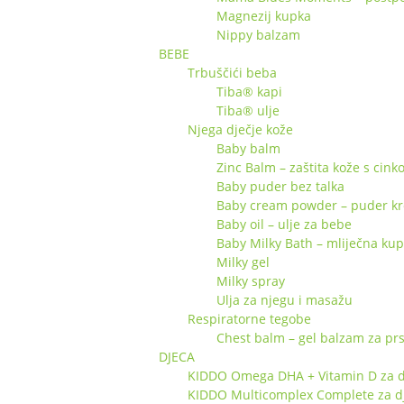
Magnezij kupka
Nippy balzam
BEBE
Trbuščići beba
Tiba® kapi
Tiba® ulje
Njega dječje kože
Baby balm
Zinc Balm – zaštita kože s cin
Baby puder bez talka
Baby cream powder – puder k
Baby oil – ulje za bebe
Baby Milky Bath – mliječna ku
Milky gel
Milky spray
Ulja za njegu i masažu
Respiratorne tegobe
Chest balm – gel balzam za pr
DJECA
KIDDO Omega DHA + Vitamin D za d
KIDDO Multicomplex Complete za d