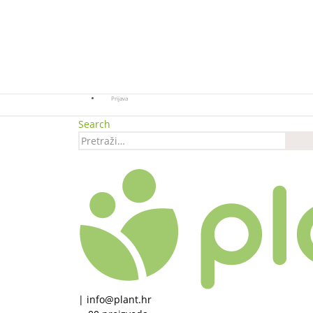
Prijava
Search
|
info@plant.hr