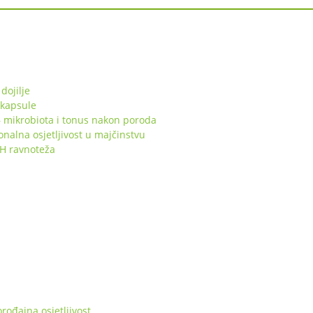
dojilje
 kapsule
 mikrobiota i tonus nakon poroda
lna osjetljivost u majčinstvu
pH ravnoteža
ođajna osjetljivost