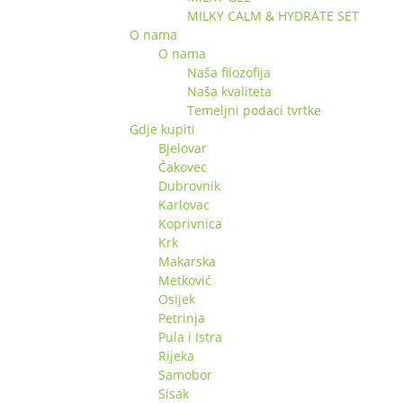
MILKY CALM & HYDRATE SET
O nama
O nama
Naša filozofija
Naša kvaliteta
Temeljni podaci tvrtke
Gdje kupiti
Bjelovar
Čakovec
Dubrovnik
Karlovac
Koprivnica
Krk
Makarska
Metković
Osijek
Petrinja
Pula i Istra
Rijeka
Samobor
Sisak