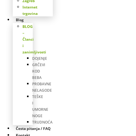
Zagreb
Internet
trgovina
Blog
BLOG
–
Članci
i
zanimljivosti
DOJENJE
GRČEVI
KOD
BEBA
PROBAVNE
NELAGODE
TEŠKE
I
UMORNE
NOGE
TRUDNOĆA
Česta pitanja / FAQ
Kontakt