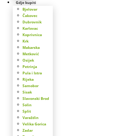
Gdje kupiti
Bjelovar
Čakovec
Dubrovnik
Karlovac
Koprivnica
Krk
Makarska
Metković
Osijek
Petrinja
Pula i Istra
Rijeka
Samobor
Sisak
Slavonski Brod
Solin
Split
Varaždin
Velika Gorica
Zadar