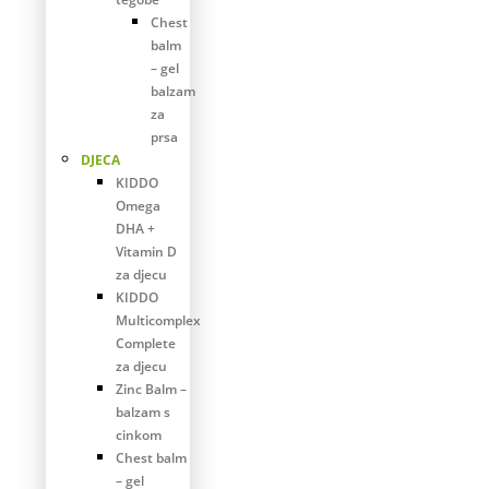
Chest
balm
– gel
balzam
za
prsa
DJECA
KIDDO
Omega
DHA +
Vitamin D
za djecu
KIDDO
Multicomplex
Complete
za djecu
Zinc Balm –
balzam s
cinkom
Chest balm
– gel