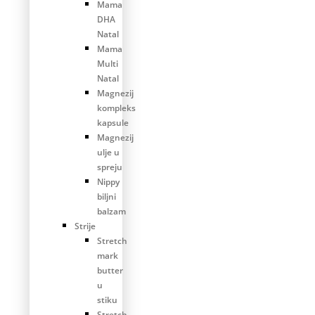
Mama
DHA
Natal
Mama
Multi
Natal
Magnezij
kompleks
kapsule
Magnezij
ulje u
spreju
Nippy
biljni
balzam
Strije
Stretch
mark
butter
u
stiku
Stretch