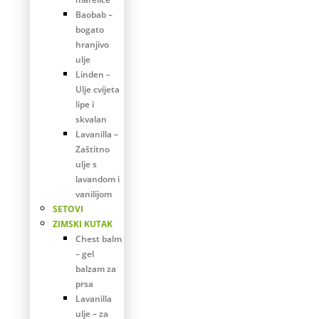
Baobab –
bogato
hranjivo
ulje
Linden –
Ulje cvijeta
lipe i
skvalan
Lavanilla –
Zaštitno
ulje s
lavandom i
vanilijom
SETOVI
ZIMSKI KUTAK
Chest balm
– gel
balzam za
prsa
Lavanilla
ulje – za