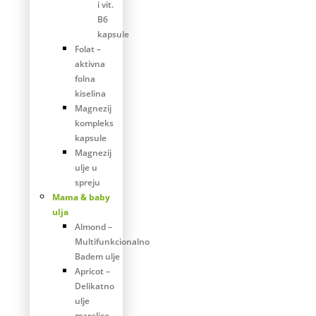
i vit.
B6
kapsule
Folat –
aktivna
folna
kiselina
Magnezij
kompleks
kapsule
Magnezij
ulje u
spreju
Mama & baby
ulja
Almond –
Multifunkcionalno
Badem ulje
Apricot –
Delikatno
ulje
marelice