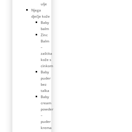
ulje
Njega
dječje kože
Baby
balm
Zinc
Balm
–
zaštita
kože s
cinkom
Baby
puder
bez
talka
Baby
cream
powder
–
puder
krema