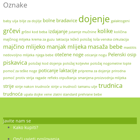
Oznake
dojenje
bolne bradavice
baby ulja
bilje za dojilje
galaktogeni
grčevi
kolike
izdajanje
grčevi kod beba
jutarnje mučnine
količina
majčinog mlijeka
krema za guzu
laktacija
ležeći položaj
loša venska cirkulacija
majčino mlijeko
manjak mlijeka
masaža bebe
mastitis
otečene noge
Pelenski osip
nedovoljno mlijeka
njega bebe
oticanje nogu
piskavica
položaji kod dojenja
položaj koljevke
položaj nogometne lopte
poticanje laktacije
pomoć za teške noge
priprema za dojenje
prirodna
pomoć
protiv strija
ragade
refleks otpuštanja
smanjena proizvodnja mlijeka
trudnica
strije
strije nakon trudnoće
strije u trudnoći
tamanu ulje
trudnoća
upala dojke
vene
zlatni standard prehrane bebe
Javite nam se
Kako kupiti?
Opći uvjeti poslovanja