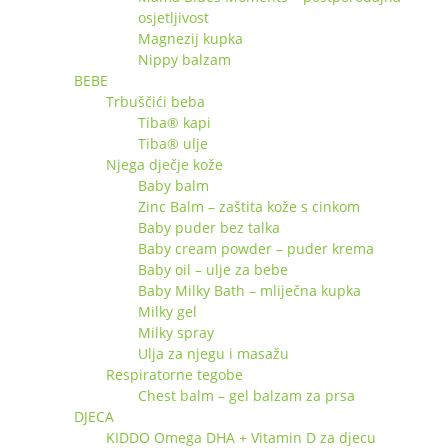
osjetljivost
Magnezij kupka
Nippy balzam
BEBE
Trbuščići beba
Tiba® kapi
Tiba® ulje
Njega dječje kože
Baby balm
Zinc Balm – zaštita kože s cinkom
Baby puder bez talka
Baby cream powder – puder krema
Baby oil – ulje za bebe
Baby Milky Bath – mliječna kupka
Milky gel
Milky spray
Ulja za njegu i masažu
Respiratorne tegobe
Chest balm – gel balzam za prsa
DJECA
KIDDO Omega DHA + Vitamin D za djecu