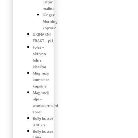
listom
maline
Ginger
Morning
kapsule
URINARNI
TRAKT – pH
Folat –
aktivna
folna
kiselina
Magnezij
kompleks
kapsule
Magnezij
ulje –
transdermalni
sprej
Belly butter
u stiku
Belly butter
100g