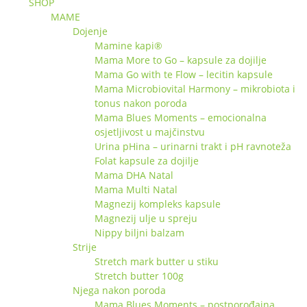
SHOP
MAME
Dojenje
Mamine kapi®
Mama More to Go – kapsule za dojilje
Mama Go with te Flow – lecitin kapsule
Mama Microbiovital Harmony – mikrobiota i
tonus nakon poroda
Mama Blues Moments – emocionalna
osjetljivost u majčinstvu
Urina pHina – urinarni trakt i pH ravnoteža
Folat kapsule za dojilje
Mama DHA Natal
Mama Multi Natal
Magnezij kompleks kapsule
Magnezij ulje u spreju
Nippy biljni balzam
Strije
Stretch mark butter u stiku
Stretch butter 100g
Njega nakon poroda
Mama Blues Moments – postporođajna