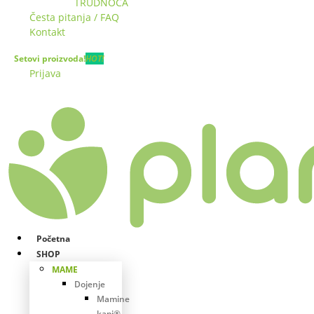
TRUDNOĆA
Česta pitanja / FAQ
Kontakt
Setovi proizvoda!
HOT!
Prijava
Početna
SHOP
MAME
Dojenje
Mamine
kapi®