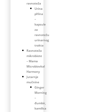
ravnoteža
Urina
pHina
–
kapsule
za
ravnotežu
urinarnog
trakta
Ravnoteža
mikrobiote
– Mama
Microbiovital
Harmony
Jutarnje
mučnine
Ginger
Morning
–
đumbir,
kamilica