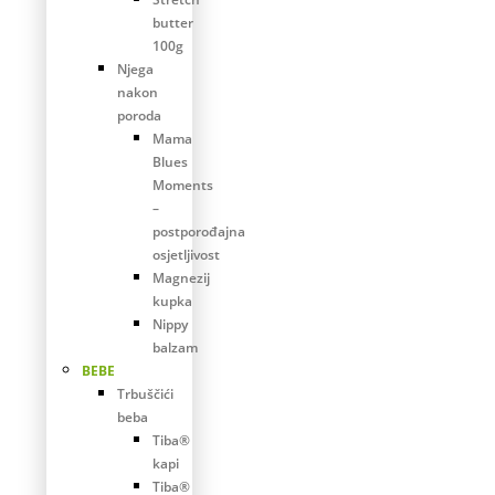
butter
100g
Njega
nakon
poroda
Mama
Blues
Moments
–
postporođajna
osjetljivost
Magnezij
kupka
Nippy
balzam
BEBE
Trbuščići
beba
Tiba®
kapi
Tiba®