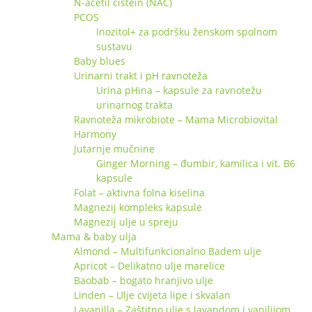
N-acetil cistein (NAC)
PCOS
Inozitol+ za podršku ženskom spolnom
sustavu
Baby blues
Urinarni trakt i pH ravnoteža
Urina pHina – kapsule za ravnotežu
urinarnog trakta
Ravnoteža mikrobiote – Mama Microbiovital
Harmony
Jutarnje mučnine
Ginger Morning – đumbir, kamilica i vit. B6
kapsule
Folat – aktivna folna kiselina
Magnezij kompleks kapsule
Magnezij ulje u spreju
Mama & baby ulja
Almond – Multifunkcionalno Badem ulje
Apricot – Delikatno ulje marelice
Baobab – bogato hranjivo ulje
Linden – Ulje cvijeta lipe i skvalan
Lavanilla – Zaštitno ulje s lavandom i vanilijom