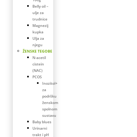
Belly oil –
ulje za
trudnice
Magnezij
kupka
Ulja za
njegu
ŽENSKE TEGOBE
N-acetil
cistein
(NAC)
PCOS
Inozitol+
za
podršku
ženskom
spolnom
sustavu
Baby blues
Urinarni
trakt i pH