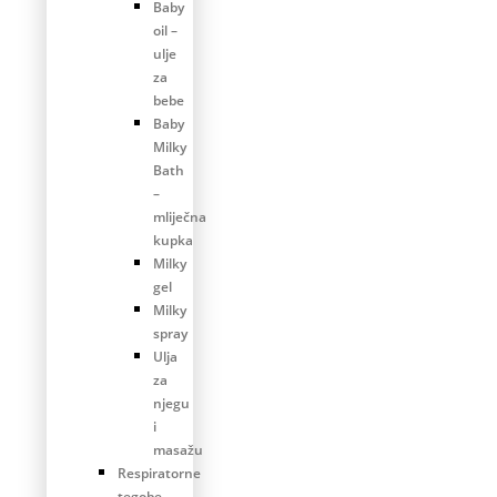
Baby
oil –
ulje
za
bebe
Baby
Milky
Bath
–
mliječna
kupka
Milky
gel
Milky
spray
Ulja
za
njegu
i
masažu
Respiratorne
tegobe