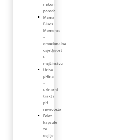
nakon
poroda
Mama
Blues
Moments
–
emocionalna
osjetljivost
u
majčinstvu
Urina
pHina
–
urinarni
trakt i
pH
ravnoteža
Folat
kapsule
za
dojilje