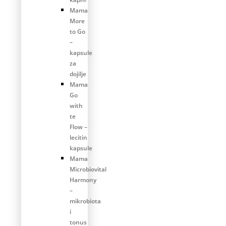
Mama
More
to Go
–
kapsule
za
dojilje
Mama
Go
with
te
Flow –
lecitin
kapsule
Mama
Microbiovital
Harmony
–
mikrobiota
i
tonus