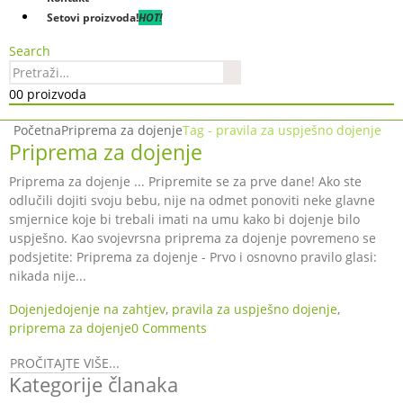
Setovi proizvoda!
HOT!
Search
0
0 proizvoda
Početna
Priprema za dojenje
Tag -
pravila za uspješno dojenje
Priprema za dojenje
Priprema za dojenje ... Pripremite se za prve dane! Ako ste
odlučili dojiti svoju bebu, nije na odmet ponoviti neke glavne
smjernice koje bi trebali imati na umu kako bi dojenje bilo
uspješno. Kao svojevrsna priprema za dojenje povremeno se
podsjetite: Priprema za dojenje - Prvo i osnovno pravilo glasi:
nikada nije...
Dojenje
dojenje na zahtjev
,
pravila za uspješno dojenje
,
priprema za dojenje
0 Comments
PROČITAJTE VIŠE...
Kategorije članaka