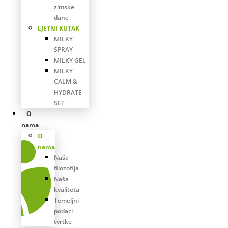
zimske
dane
LJETNI KUTAK
MILKY
SPRAY
MILKY GEL
MILKY
CALM &
HYDRATE
SET
O
nama
O
nama
Naša
filozofija
Naša
kvaliteta
Temeljni
podaci
tvrtke