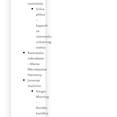
ravnoteža
Urina
pHina
–
kapsule
za
ravnotežu
urinarnog
trakta
Ravnoteža
mikrobiote
– Mama
Microbiovital
Harmony
Jutarnje
mučnine
Ginger
Morning
–
đumbir,
kamilica