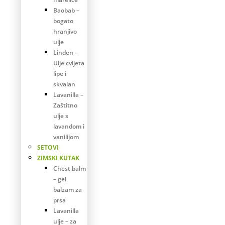
Baobab –
bogato
hranjivo
ulje
Linden –
Ulje cvijeta
lipe i
skvalan
Lavanilla –
Zaštitno
ulje s
lavandom i
vanilijom
SETOVI
ZIMSKI KUTAK
Chest balm
– gel
balzam za
prsa
Lavanilla
ulje – za