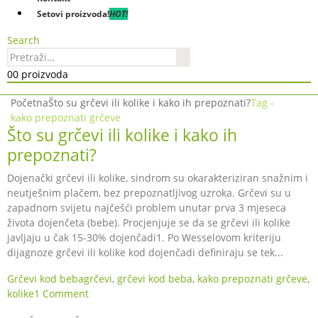
Setovi proizvoda!
HOT!
Search
0
0 proizvoda
Početna
Što su grčevi ili kolike i kako ih prepoznati?
Tag -
kako prepoznati grčeve
Što su grčevi ili kolike i kako ih
prepoznati?
Dojenački grčevi ili kolike, sindrom su okarakteriziran snažnim i
neutješnim plačem, bez prepoznatljivog uzroka. Grčevi su u
zapadnom svijetu najčešći problem unutar prva 3 mjeseca
života dojenčeta (bebe). Procjenjuje se da se grčevi ili kolike
javljaju u čak 15-30% dojenčadi1. Po Wesselovom kriteriju
dijagnoze grčevi ili kolike kod dojenčadi definiraju se tek...
Grčevi kod beba
grčevi
,
grčevi kod beba
,
kako prepoznati grčeve
,
kolike
1 Comment