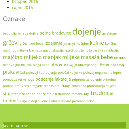
listopad 2016
rujan 2016
Oznake
dojenje
bolne bradavice
baby ulja
bilje za dojilje
galaktogeni
grčevi
kolike
izdajanje
grčevi kod beba
jutarnje mučnine
količina
majčinog mlijeka
krema za guzu
laktacija
ležeći položaj
loša venska cirkulacija
majčino mlijeko
manjak mlijeka
masaža bebe
mastitis
otečene noge
Pelenski osip
nedovoljno mlijeka
njega bebe
oticanje nogu
piskavica
položaji kod dojenja
položaj koljevke
položaj nogometne lopte
poticanje laktacije
pomoć za teške noge
priprema za dojenje
prirodna
pomoć
protiv strija
ragade
refleks otpuštanja
smanjena proizvodnja mlijeka
trudnica
strije
strije nakon trudnoće
strije u trudnoći
tamanu ulje
trudnoća
upala dojke
vene
zlatni standard prehrane bebe
Javite nam se