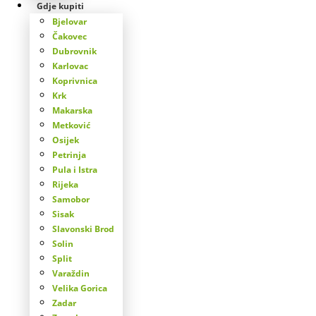
Gdje kupiti
Bjelovar
Čakovec
Dubrovnik
Karlovac
Koprivnica
Krk
Makarska
Metković
Osijek
Petrinja
Pula i Istra
Rijeka
Samobor
Sisak
Slavonski Brod
Solin
Split
Varaždin
Velika Gorica
Zadar