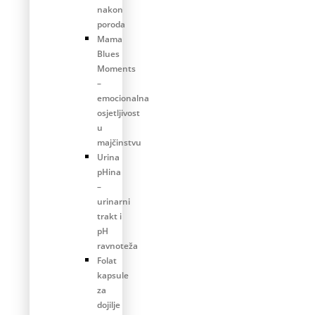
nakon
poroda
Mama
Blues
Moments
–
emocionalna
osjetljivost
u
majčinstvu
Urina
pHina
–
urinarni
trakt i
pH
ravnoteža
Folat
kapsule
za
dojilje