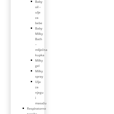
Baby
oil –
ulje
za
bebe
Baby
Milky
Bath
–
mliječna
kupka
Milky
gel
Milky
spray
Ulja
za
njegu
i
masažu
Respiratorne
tegobe