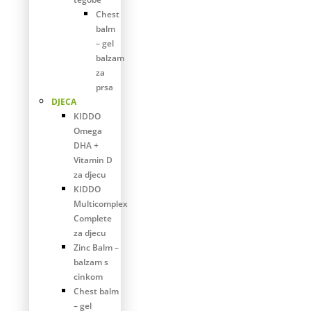
Chest
balm
– gel
balzam
za
prsa
DJECA
KIDDO
Omega
DHA +
Vitamin D
za djecu
KIDDO
Multicomplex
Complete
za djecu
Zinc Balm –
balzam s
cinkom
Chest balm
– gel