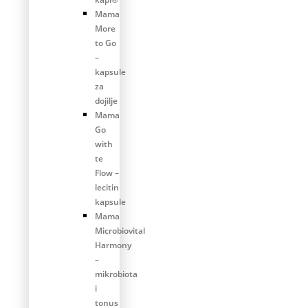
Mama
More
to Go
–
kapsule
za
dojilje
Mama
Go
with
te
Flow –
lecitin
kapsule
Mama
Microbiovital
Harmony
–
mikrobiota
i
tonus