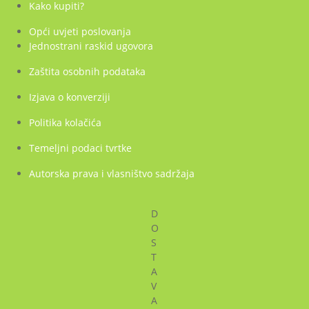
Kako kupiti?
Opći uvjeti poslovanja
Jednostrani raskid ugovora
Zaštita osobnih podataka
Izjava o konverziji
Politika kolačića
Temeljni podaci tvrtke
Autorska prava i vlasništvo sadržaja
D
O
S
T
A
V
A