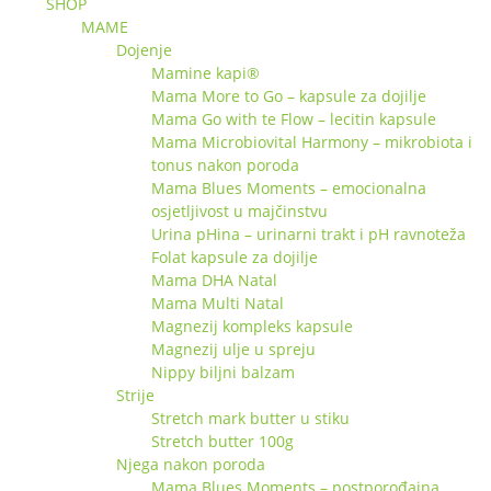
SHOP
MAME
Dojenje
Mamine kapi®
Mama More to Go – kapsule za dojilje
Mama Go with te Flow – lecitin kapsule
Mama Microbiovital Harmony – mikrobiota i
tonus nakon poroda
Mama Blues Moments – emocionalna
osjetljivost u majčinstvu
Urina pHina – urinarni trakt i pH ravnoteža
Folat kapsule za dojilje
Mama DHA Natal
Mama Multi Natal
Magnezij kompleks kapsule
Magnezij ulje u spreju
Nippy biljni balzam
Strije
Stretch mark butter u stiku
Stretch butter 100g
Njega nakon poroda
Mama Blues Moments – postporođajna