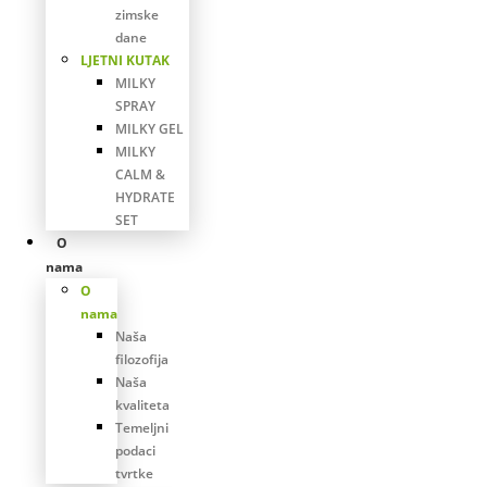
zimske
dane
LJETNI KUTAK
MILKY
SPRAY
MILKY GEL
MILKY
CALM &
HYDRATE
SET
O
nama
O
nama
Naša
filozofija
Naša
kvaliteta
Temeljni
podaci
tvrtke