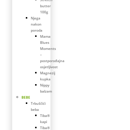
butter
100g
Njega
nakon
poroda
Mama
Blues
Moments
–
postporođajna
osjetljivost
Magnezij
kupka
Nippy
balzam
BEBE
Trbuščići
beba
Tiba®
kapi
Tiba®