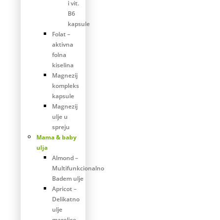
i vit.
B6
kapsule
Folat –
aktivna
folna
kiselina
Magnezij
kompleks
kapsule
Magnezij
ulje u
spreju
Mama & baby
ulja
Almond –
Multifunkcionalno
Badem ulje
Apricot –
Delikatno
ulje
marelice