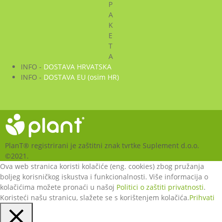
P
A
K
E
T
A
INFO -
DOSTAVA HRVATSKA
INFO -
DOSTAVA EU (osim HR)
PlanT® registrirani je zaštitni znak tvrtke Suplement d.o.o.
©2021.
Ova web stranica koristi kolačiće (eng. cookies) zbog pružanja
boljeg korisničkog iskustva i funkcionalnosti. Više informacija o
kolačićima možete pronaći u našoj
Politici o zaštiti privatnosti
.
Koristeći našu stranicu, slažete se s korištenjem kolačića.
Prihvati