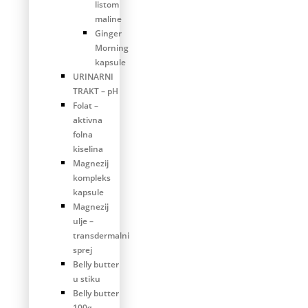
listom
maline
Ginger
Morning
kapsule
URINARNI
TRAKT – pH
Folat –
aktivna
folna
kiselina
Magnezij
kompleks
kapsule
Magnezij
ulje –
transdermalni
sprej
Belly butter
u stiku
Belly butter
100g