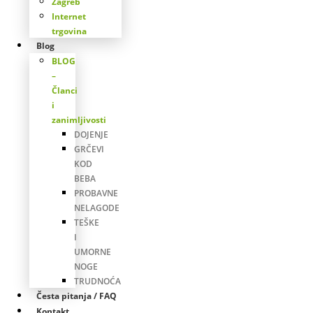
Zagreb
Internet
trgovina
Blog
BLOG
–
Članci
i
zanimljivosti
DOJENJE
GRČEVI
KOD
BEBA
PROBAVNE
NELAGODE
TEŠKE
I
UMORNE
NOGE
TRUDNOĆA
Česta pitanja / FAQ
Kontakt