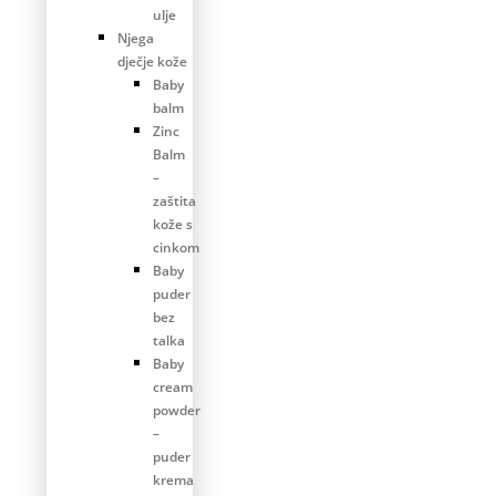
ulje
Njega
dječje kože
Baby
balm
Zinc
Balm
–
zaštita
kože s
cinkom
Baby
puder
bez
talka
Baby
cream
powder
–
puder
krema