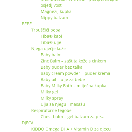
osjetljivost
Magnezij kupka
Nippy balzam
BEBE
Trbuščići beba
Tiba® kapi
Tiba® ulje
Njega dječje kože
Baby balm
Zinc Balm – zaštita kože s cinkom
Baby puder bez talka
Baby cream powder – puder krema
Baby oil – ulje za bebe
Baby Milky Bath – mliječna kupka
Milky gel
Milky spray
Ulja za njegu i masažu
Respiratorne tegobe
Chest balm – gel balzam za prsa
DJECA
KIDDO Omega DHA + Vitamin D za djecu