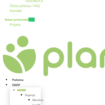
TRUDNOĆA
Česta pitanja / FAQ
Kontakt
Setovi proizvoda!
HOT!
Prijava
Početna
SHOP
MAME
Dojenje
Mamine
kapi®