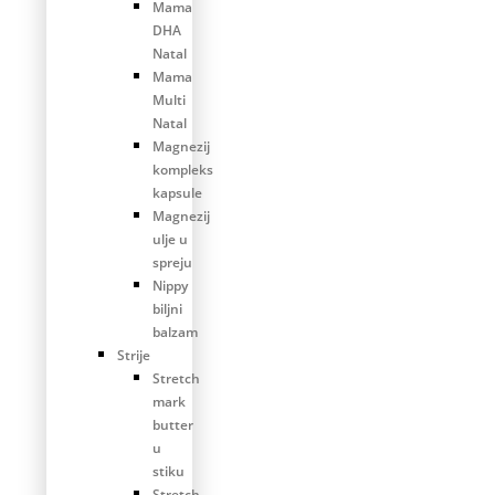
Mama
DHA
Natal
Mama
Multi
Natal
Magnezij
kompleks
kapsule
Magnezij
ulje u
spreju
Nippy
biljni
balzam
Strije
Stretch
mark
butter
u
stiku
Stretch