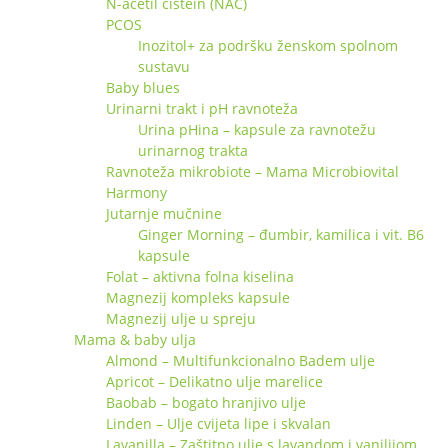
N-acetil cistein (NAC)
PCOS
Inozitol+ za podršku ženskom spolnom
sustavu
Baby blues
Urinarni trakt i pH ravnoteža
Urina pHina – kapsule za ravnotežu
urinarnog trakta
Ravnoteža mikrobiote – Mama Microbiovital
Harmony
Jutarnje mučnine
Ginger Morning – đumbir, kamilica i vit. B6
kapsule
Folat – aktivna folna kiselina
Magnezij kompleks kapsule
Magnezij ulje u spreju
Mama & baby ulja
Almond – Multifunkcionalno Badem ulje
Apricot – Delikatno ulje marelice
Baobab – bogato hranjivo ulje
Linden – Ulje cvijeta lipe i skvalan
Lavanilla – Zaštitno ulje s lavandom i vanilijom