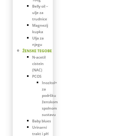
Belly oil –
ulje za
trudnice
Magnezij
kupka
Ulja za
njegu
ŽENSKE TEGOBE
N-acetil
cistein
(NAC)
PCOS
Inozitol+
za
podršku
ženskom
spolnom
sustavu
Baby blues
Urinarni
trakt i pH