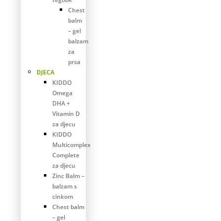
Chest
balm
– gel
balzam
za
prsa
DJECA
KIDDO
Omega
DHA +
Vitamin D
za djecu
KIDDO
Multicomplex
Complete
za djecu
Zinc Balm –
balzam s
cinkom
Chest balm
– gel