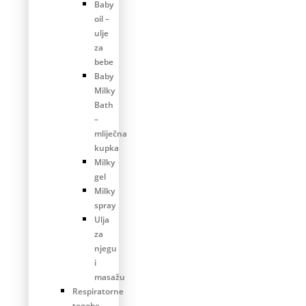
Baby
oil –
ulje
za
bebe
Baby
Milky
Bath
–
mliječna
kupka
Milky
gel
Milky
spray
Ulja
za
njegu
i
masažu
Respiratorne
tegobe