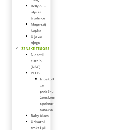
Belly oil –
ulje za
trudnice
Magnezij
kupka
Ulja za
njegu
ŽENSKE TEGOBE
N-acetil
cistein
(NAC)
PCOS
Inozitol+
za
podršku
ženskom
spolnom
sustavu
Baby blues
Urinarni
trakt i pH