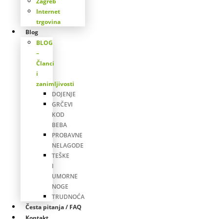
Zagreb
Internet
trgovina
Blog
BLOG
–
Članci
i
zanimljivosti
DOJENJE
GRČEVI
KOD
BEBA
PROBAVNE
NELAGODE
TEŠKE
I
UMORNE
NOGE
TRUDNOĆA
Česta pitanja / FAQ
Kontakt