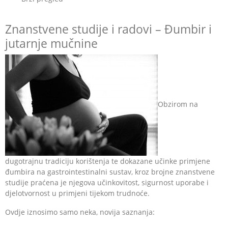
Znanstvene studije i radovi – Đumbir i
jutarnje mučnine
Obzirom na
dugotrajnu tradiciju korištenja te dokazane učinke primjene
đumbira na gastrointestinalni sustav, kroz brojne znanstvene
studije praćena je njegova učinkovitost, sigurnost uporabe i
djelotvornost u primjeni tijekom trudnoće.
Ovdje iznosimo samo neka, novija saznanja: