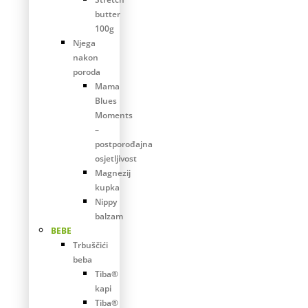
butter
100g
Njega
nakon
poroda
Mama
Blues
Moments
–
postporođajna
osjetljivost
Magnezij
kupka
Nippy
balzam
BEBE
Trbuščići
beba
Tiba®
kapi
Tiba®