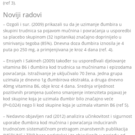
(ref 3).
Noviji radovi
– Ozgoli i sur. (2009) prikazali su da je uzimanje đumbira u
skupini trudnica sa pojavom mučnina i povraćanja u usporedbi
sa placebo skupinom (32 ispitanika) značajno doprinijelo u
smirivanju tegoba (85%). Dnevna doza đumbira iznosila je 4
puta po 250 mg, a primjenjivana je kroz 4 dana (ref. 4).
– Ensiyeh i Sakineh (2009) također su uspoređivali djelovanje
vitamina B6 i đumbira kod trudnica sa mučninama i epizodama
povraćanja. Istraživanje je uključivalo 70 žena. Jedna grupa
uzimala je dnevno 1g đumbirova ekstrakta, a druga dnevno
40mg vitamina B6, obje kroz 4 dana. Srednja vrijednost
pozitivnih promjena (uočeno smanjenje intenziteta pojava) je
kod skupine koja je uzimala đumbir bilo značajno veće
(P=0,024) nego li kod skupine koja je uzimala vitamin B6 (ref 5).
– Nedavno objavljen rad (2012) analizira učinkovitost i sigurnost
uporabe đumbira kod mučnina i povraćanja induciranih
trudnoćom sistematičnom pretragom znanstvenih publikacija