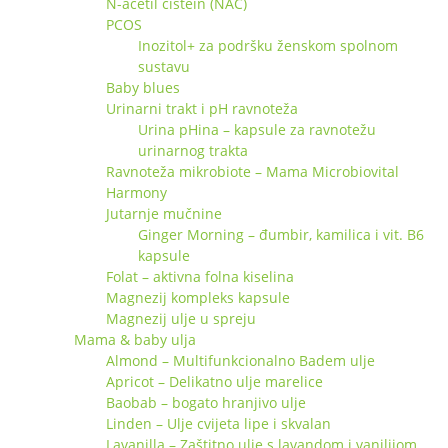
N-acetil cistein (NAC)
PCOS
Inozitol+ za podršku ženskom spolnom
sustavu
Baby blues
Urinarni trakt i pH ravnoteža
Urina pHina – kapsule za ravnotežu
urinarnog trakta
Ravnoteža mikrobiote – Mama Microbiovital
Harmony
Jutarnje mučnine
Ginger Morning – đumbir, kamilica i vit. B6
kapsule
Folat – aktivna folna kiselina
Magnezij kompleks kapsule
Magnezij ulje u spreju
Mama & baby ulja
Almond – Multifunkcionalno Badem ulje
Apricot – Delikatno ulje marelice
Baobab – bogato hranjivo ulje
Linden – Ulje cvijeta lipe i skvalan
Lavanilla – Zaštitno ulje s lavandom i vanilijom