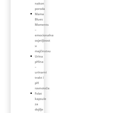
nakon
poroda
Mama
Blues
Moments
–
emocionalna
osjetljivost
u
majčinstvu
Urina
pHina
–
urinarni
trakt i
pH
ravnoteža
Folat
kapsule
za
dojilje