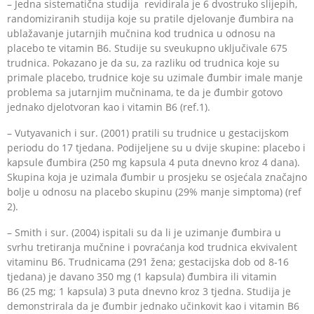
– Jedna sistematična studija revidirala je 6 dvostruko slijepih,
randomiziranih studija koje su pratile djelovanje đumbira na
ublažavanje jutarnjih mučnina kod trudnica u odnosu na
placebo te vitamin B6. Studije su sveukupno uključivale 675
trudnica. Pokazano je da su, za razliku od trudnica koje su
primale placebo, trudnice koje su uzimale đumbir imale manje
problema sa jutarnjim mučninama, te da je đumbir gotovo
jednako djelotvoran kao i vitamin B6 (ref.1).
– Vutyavanich i sur. (2001) pratili su trudnice u gestacijskom
periodu do 17 tjedana. Podijeljene su u dvije skupine: placebo i
kapsule đumbira (250 mg kapsula 4 puta dnevno kroz 4 dana).
Skupina koja je uzimala đumbir u prosjeku se osjećala značajno
bolje u odnosu na placebo skupinu (29% manje simptoma) (ref
2).
– Smith i sur. (2004) ispitali su da li je uzimanje đumbira u
svrhu tretiranja mučnine i povraćanja kod trudnica ekvivalent
vitaminu B6. Trudnicama (291 žena; gestacijska dob od 8-16
tjedana) je davano 350 mg (1 kapsula) đumbira ili vitamin
B6 (25 mg; 1 kapsula) 3 puta dnevno kroz 3 tjedna. Studija je
demonstrirala da je đumbir jednako učinkovit kao i vitamin B6