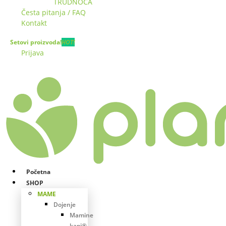
TRUDNOĆA
Česta pitanja / FAQ
Kontakt
Setovi proizvoda!
HOT!
Prijava
Početna
SHOP
MAME
Dojenje
Mamine
kapi®