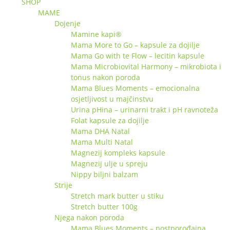
SHOP
MAME
Dojenje
Mamine kapi®
Mama More to Go – kapsule za dojilje
Mama Go with te Flow – lecitin kapsule
Mama Microbiovital Harmony – mikrobiota i
tonus nakon poroda
Mama Blues Moments – emocionalna
osjetljivost u majčinstvu
Urina pHina – urinarni trakt i pH ravnoteža
Folat kapsule za dojilje
Mama DHA Natal
Mama Multi Natal
Magnezij kompleks kapsule
Magnezij ulje u spreju
Nippy biljni balzam
Strije
Stretch mark butter u stiku
Stretch butter 100g
Njega nakon poroda
Mama Blues Moments – postporođajna