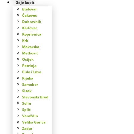
Gdje kupiti
Bjelovar
Čakovec
Dubrovnik
Karlovac
Koprivnica
Krk
Makarska
Metković
Osijek
Petrinja
Pula i Istra
Rijeka
Samobor
Sisak
Slavonski Brod
Solin
Split
Varaždin
Velika Gorica
Zadar