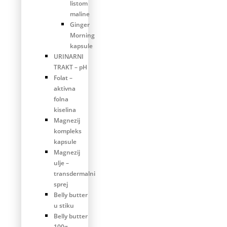
listom
maline
Ginger
Morning
kapsule
URINARNI
TRAKT – pH
Folat –
aktivna
folna
kiselina
Magnezij
kompleks
kapsule
Magnezij
ulje –
transdermalni
sprej
Belly butter
u stiku
Belly butter
100g