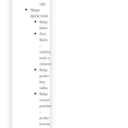
ulje
Njega
dječje kože
Baby
balm
Zinc
Balm
–
zaštita
kože s
cinkom
Baby
puder
bez
talka
Baby
cream
powder
–
puder
krema