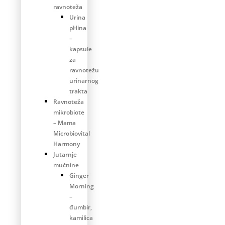
ravnoteža
Urina
pHina
–
kapsule
za
ravnotežu
urinarnog
trakta
Ravnoteža
mikrobiote
– Mama
Microbiovital
Harmony
Jutarnje
mučnine
Ginger
Morning
–
đumbir,
kamilica