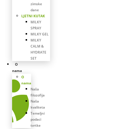
zimske
dane
LJETNI KUTAK
MILKY
SPRAY
MILKY GEL
MILKY
CALM &
HYDRATE
SET
O
nama
O
nama
Naša
filozofija
Naša
kvaliteta
Temeljni
podaci
tvrtke