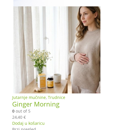
Jutarnje mučnine
,
Trudnice
Ginger Morning
0
out of 5
24,40
€
Dodaj u košaricu
Brzi pregled