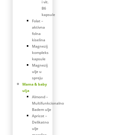
i vit.
B6
kapsule
Folat –
aktivna
folna
kiselina
Magnezij
kompleks
kapsule
Magnezij
ulje u
spreju
Mama & baby
ulja
Almond –
Multifunkcionalno
Badem ulje
Apricot –
Delikatno
ulje
marelice