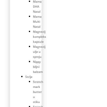
Mama
DHA
Natal
Mama
Multi
Natal
Magnezij
kompleks
kapsule
Magnezij
ulje u
spreju
Nippy
biljni
balzam
Strije
Stretch
mark
butter
u
stiku
Stretch