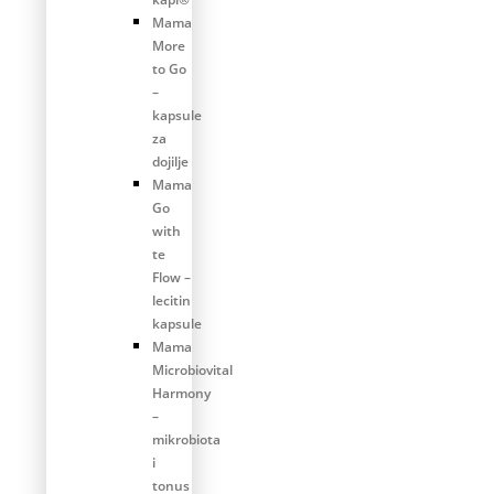
Mama
More
to Go
–
kapsule
za
dojilje
Mama
Go
with
te
Flow –
lecitin
kapsule
Mama
Microbiovital
Harmony
–
mikrobiota
i
tonus