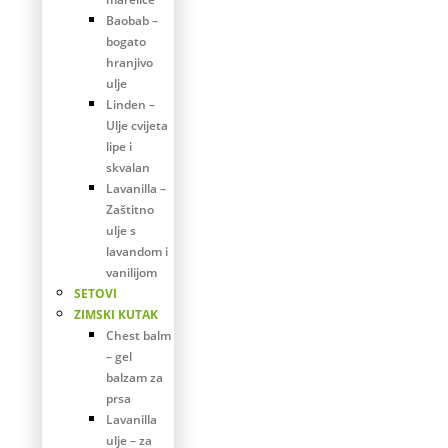
Baobab –
bogato
hranjivo
ulje
Linden –
Ulje cvijeta
lipe i
skvalan
Lavanilla –
Zaštitno
ulje s
lavandom i
vanilijom
SETOVI
ZIMSKI KUTAK
Chest balm
– gel
balzam za
prsa
Lavanilla
ulje – za