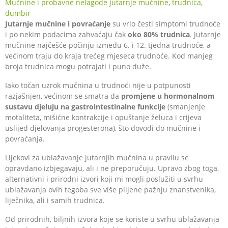
Mučnine i probavne nelagode
jutarnje mučnine
,
trudnica
,
đumbir
Jutarnje mučnine i povraćanje
su vrlo česti simptomi trudnoće
i po nekim podacima zahvaćaju čak
oko 80% trudnica
. Jutarnje
mučnine najčešće počinju između 6. i 12. tjedna trudnoće, a
većinom traju do kraja trećeg mjeseca trudnoće. Kod manjeg
broja trudnica mogu potrajati i puno duže.
Iako točan uzrok mučnina u trudnoći nije u potpunosti
razjašnjen, većinom se smatra da
promjene u hormonalnom
sustavu djeluju na gastrointestinalne funkcije
(smanjenje
motaliteta, mišićne kontrakcije i opuštanje želuca i crijeva
uslijed djelovanja progesterona), što dovodi do mučnine i
povraćanja.
Lijekovi za ublažavanje jutarnjih mučnina u pravilu se
opravdano izbjegavaju, ali i ne preporučuju. Upravo zbog toga,
alternativni i prirodni izvori koji mi mogli poslužiti u svrhu
ublažavanja ovih tegoba sve više plijene pažnju znanstvenika,
liječnika, ali i samih trudnica.
Od prirodnih, biljnih izvora koje se koriste u svrhu ublažavanja