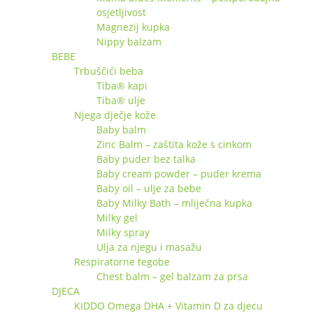
osjetljivost
Magnezij kupka
Nippy balzam
BEBE
Trbuščići beba
Tiba® kapi
Tiba® ulje
Njega dječje kože
Baby balm
Zinc Balm – zaštita kože s cinkom
Baby puder bez talka
Baby cream powder – puder krema
Baby oil – ulje za bebe
Baby Milky Bath – mliječna kupka
Milky gel
Milky spray
Ulja za njegu i masažu
Respiratorne tegobe
Chest balm – gel balzam za prsa
DJECA
KIDDO Omega DHA + Vitamin D za djecu