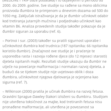
(MEDLINE i TRIP baze podataka) i to objavljenih u periodu od
2000. do 2009. godine. Sve studije su rađene sa mono oblicima
proizvoda đumbira te primjenom u dnevnim dozama od 500 do
1050 mg. Zaključak istraživanja je da je đumbir učinkovit odabir
kod tretiranja jutarnjih mučnina i podjednako učinkovit kao
vitamin B6. Analiza provedenih studija također pokazuje da je
đumbir siguran za uporabu (ref. 6).
– Portnoi i sur. (2003) također su pratili sigurnost uporabe i
učinkovitost đumbira kod trudnica (187 ispitanika; 66 ispitanika
koristilo đumbir). Značajnost ove studije je i praćenje te
usporedba rasta i razvoja rođene djece (do 12 mjeseci starosti)
djeteta ispitanih majki. Rezultati studije ukazuju da đumbir ne
utječe na povećanje malformacija i normalan razvoj djeteta, a
budući da se tijekom studije nije uvjetovao oblik i doza
đumbira, učinkovitost njegova djelovanja je ocjenjena kao
sigurna (ref. 7).
– Wilkinson (2000) pratila je učinak đumbira na razvoj fetusa.
Gravidni Sprague-Dawley štakori izloženi su đumbiru. Studijom
nije utvrđena toksičnost za majke, kod tretiranih fetusa nisu
pronađene malformacije, ali utvrđena je povezanost sa