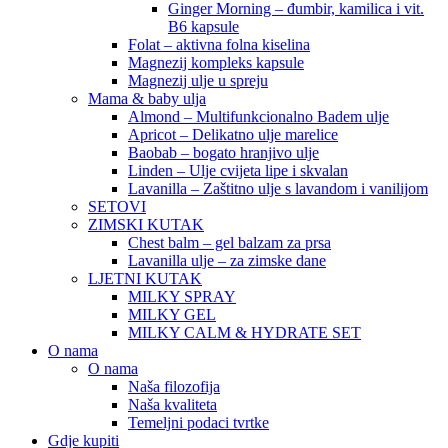
Ginger Morning – đumbir, kamilica i vit.
B6 kapsule
Folat – aktivna folna kiselina
Magnezij kompleks kapsule
Magnezij ulje u spreju
Mama & baby ulja
Almond – Multifunkcionalno Badem ulje
Apricot – Delikatno ulje marelice
Baobab – bogato hranjivo ulje
Linden – Ulje cvijeta lipe i skvalan
Lavanilla – Zaštitno ulje s lavandom i vanilijom
SETOVI
ZIMSKI KUTAK
Chest balm – gel balzam za prsa
Lavanilla ulje – za zimske dane
LJETNI KUTAK
MILKY SPRAY
MILKY GEL
MILKY CALM & HYDRATE SET
O nama
O nama
Naša filozofija
Naša kvaliteta
Temeljni podaci tvrtke
Gdje kupiti