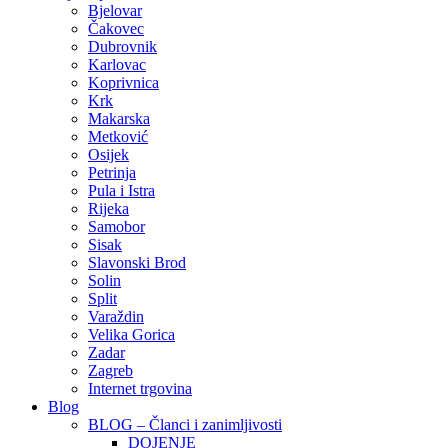
Bjelovar
Čakovec
Dubrovnik
Karlovac
Koprivnica
Krk
Makarska
Metković
Osijek
Petrinja
Pula i Istra
Rijeka
Samobor
Sisak
Slavonski Brod
Solin
Split
Varaždin
Velika Gorica
Zadar
Zagreb
Internet trgovina
Blog
BLOG – Članci i zanimljivosti
DOJENJE