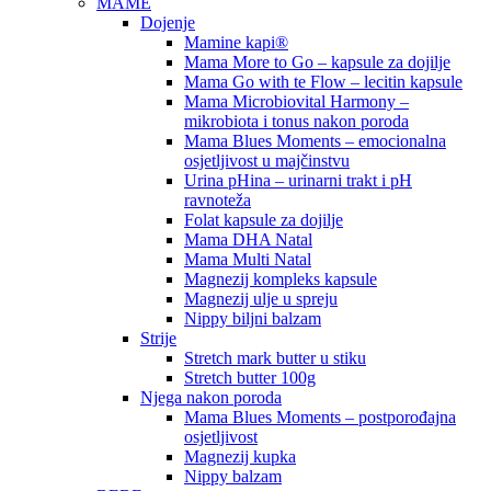
MAME
Dojenje
Mamine kapi®
Mama More to Go – kapsule za dojilje
Mama Go with te Flow – lecitin kapsule
Mama Microbiovital Harmony –
mikrobiota i tonus nakon poroda
Mama Blues Moments – emocionalna
osjetljivost u majčinstvu
Urina pHina – urinarni trakt i pH
ravnoteža
Folat kapsule za dojilje
Mama DHA Natal
Mama Multi Natal
Magnezij kompleks kapsule
Magnezij ulje u spreju
Nippy biljni balzam
Strije
Stretch mark butter u stiku
Stretch butter 100g
Njega nakon poroda
Mama Blues Moments – postporođajna
osjetljivost
Magnezij kupka
Nippy balzam