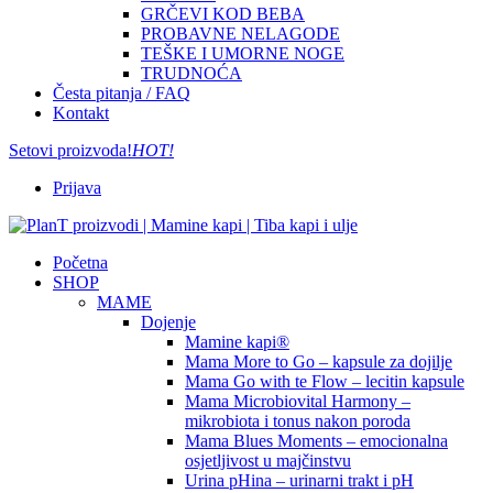
GRČEVI KOD BEBA
PROBAVNE NELAGODE
TEŠKE I UMORNE NOGE
TRUDNOĆA
Česta pitanja / FAQ
Kontakt
Setovi proizvoda!
HOT!
Prijava
Početna
SHOP
MAME
Dojenje
Mamine kapi®
Mama More to Go – kapsule za dojilje
Mama Go with te Flow – lecitin kapsule
Mama Microbiovital Harmony –
mikrobiota i tonus nakon poroda
Mama Blues Moments – emocionalna
osjetljivost u majčinstvu
Urina pHina – urinarni trakt i pH