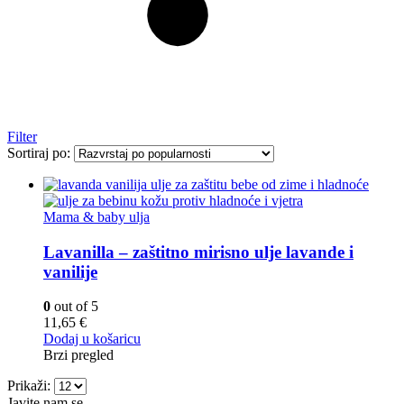
Filter
Sortiraj po:
Mama & baby ulja
Lavanilla – zaštitno mirisno ulje lavande i
vanilije
0
out of 5
11,65
€
Dodaj u košaricu
Brzi pregled
Prikaži:
Javite nam se