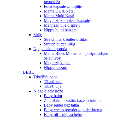
ravnoteža
Folat kapsule za dojilje
Mama DHA Natal
Mama Multi Natal
Magnezij kompleks kapsule
Magnezij ulje u spreju
Nippy biljni balzam
Strije
Stretch mark butter u stiku
Stretch butter 100g
Njega nakon poroda
Mama Blues Moments – postporođajna
osjetljivost
Magnezij kupka
Nippy balzam
BEBE
Trbuščići beba
Tiba® kapi
Tiba® ulje
Njega dječje kože
Baby balm
Zinc Balm – zaštita kože s cinkom
Baby puder bez talka
Baby cream powder – puder krema
Baby oil – ulje za bebe