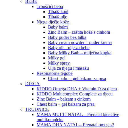
BEBE
Trbuščići beba
Tiba® kapi
Tiba® ulje
Njega dječje kože
Baby balm
Zinc Balm – zaštita kože s cinkom
Baby puder bez talka
Baby cream powder – puder krema
Baby oil – ulje za bebe
Baby Milky Bath – mliječna kupka
Milky gel
Milky spray
Ulja za njegu i masažu
Respiratorne tegobe
Chest balm – gel balzam za prsa
DJECA
KIDDO Omega DHA + Vitamin D za djecu
KIDDO Multicomplex Complete za djecu
Zinc Balm – balzam s cinkom
Chest balm – gel balzam za prsa
TRUDNICE
MAMA MULTI NATAL – Prenatal bioactive
multikompleks
MAMA DHA NATAL – Prenatal omega-3