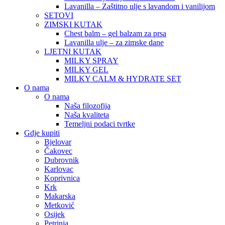
Lavanilla – Zaštitno ulje s lavandom i vanilijom
SETOVI
ZIMSKI KUTAK
Chest balm – gel balzam za prsa
Lavanilla ulje – za zimske dane
LJETNI KUTAK
MILKY SPRAY
MILKY GEL
MILKY CALM & HYDRATE SET
O nama
O nama
Naša filozofija
Naša kvaliteta
Temeljni podaci tvrtke
Gdje kupiti
Bjelovar
Čakovec
Dubrovnik
Karlovac
Koprivnica
Krk
Makarska
Metković
Osijek
Petrinja