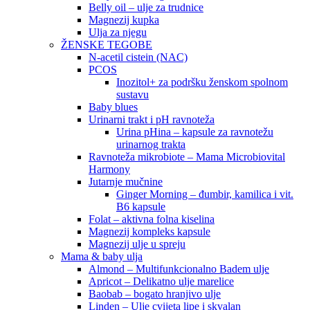
Belly oil – ulje za trudnice
Magnezij kupka
Ulja za njegu
ŽENSKE TEGOBE
N-acetil cistein (NAC)
PCOS
Inozitol+ za podršku ženskom spolnom
sustavu
Baby blues
Urinarni trakt i pH ravnoteža
Urina pHina – kapsule za ravnotežu
urinarnog trakta
Ravnoteža mikrobiote – Mama Microbiovital
Harmony
Jutarnje mučnine
Ginger Morning – đumbir, kamilica i vit.
B6 kapsule
Folat – aktivna folna kiselina
Magnezij kompleks kapsule
Magnezij ulje u spreju
Mama & baby ulja
Almond – Multifunkcionalno Badem ulje
Apricot – Delikatno ulje marelice
Baobab – bogato hranjivo ulje
Linden – Ulje cvijeta lipe i skvalan