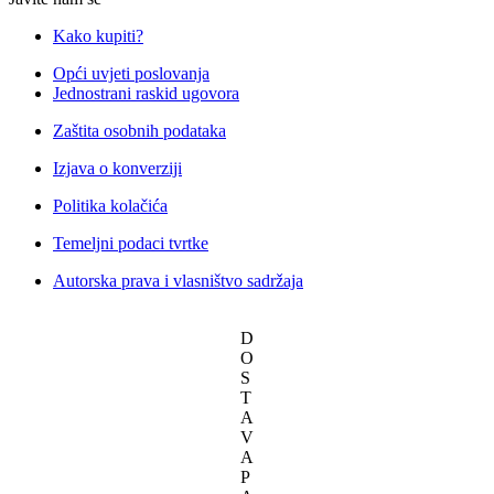
Kako kupiti?
Opći uvjeti poslovanja
Jednostrani raskid ugovora
Zaštita osobnih podataka
Izjava o konverziji
Politika kolačića
Temeljni podaci tvrtke
Autorska prava i vlasništvo sadržaja
D
O
S
T
A
V
A
P