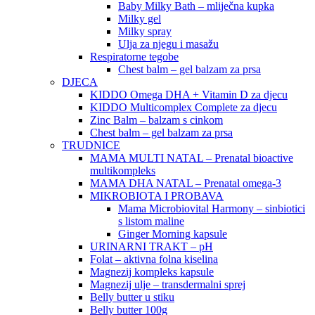
Baby Milky Bath – mliječna kupka
Milky gel
Milky spray
Ulja za njegu i masažu
Respiratorne tegobe
Chest balm – gel balzam za prsa
DJECA
KIDDO Omega DHA + Vitamin D za djecu
KIDDO Multicomplex Complete za djecu
Zinc Balm – balzam s cinkom
Chest balm – gel balzam za prsa
TRUDNICE
MAMA MULTI NATAL – Prenatal bioactive
multikompleks
MAMA DHA NATAL – Prenatal omega-3
MIKROBIOTA I PROBAVA
Mama Microbiovital Harmony – sinbiotici
s listom maline
Ginger Morning kapsule
URINARNI TRAKT – pH
Folat – aktivna folna kiselina
Magnezij kompleks kapsule
Magnezij ulje – transdermalni sprej
Belly butter u stiku
Belly butter 100g