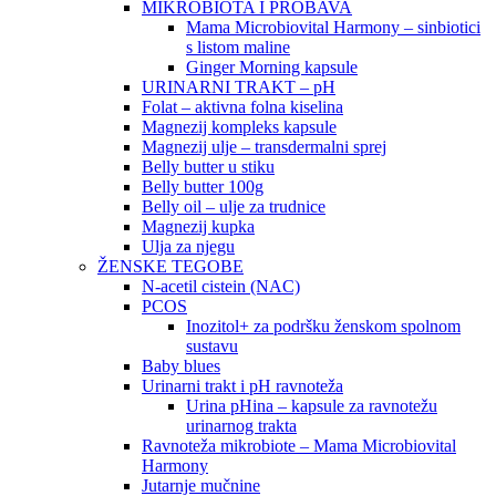
MIKROBIOTA I PROBAVA
Mama Microbiovital Harmony – sinbiotici
s listom maline
Ginger Morning kapsule
URINARNI TRAKT – pH
Folat – aktivna folna kiselina
Magnezij kompleks kapsule
Magnezij ulje – transdermalni sprej
Belly butter u stiku
Belly butter 100g
Belly oil – ulje za trudnice
Magnezij kupka
Ulja za njegu
ŽENSKE TEGOBE
N-acetil cistein (NAC)
PCOS
Inozitol+ za podršku ženskom spolnom
sustavu
Baby blues
Urinarni trakt i pH ravnoteža
Urina pHina – kapsule za ravnotežu
urinarnog trakta
Ravnoteža mikrobiote – Mama Microbiovital
Harmony
Jutarnje mučnine