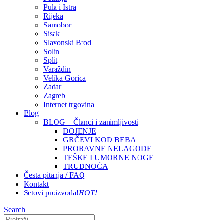
Pula i Istra
Rijeka
Samobor
Sisak
Slavonski Brod
Solin
Split
Varaždin
Velika Gorica
Zadar
Zagreb
Internet trgovina
Blog
BLOG – Članci i zanimljivosti
DOJENJE
GRČEVI KOD BEBA
PROBAVNE NELAGODE
TEŠKE I UMORNE NOGE
TRUDNOĆA
Česta pitanja / FAQ
Kontakt
Setovi proizvoda!
HOT!
Search