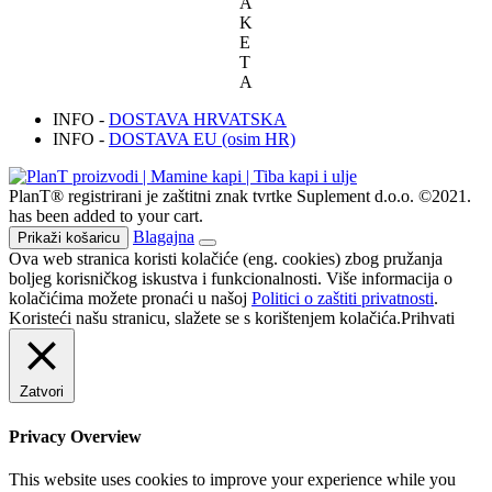
A
K
E
T
A
INFO -
DOSTAVA HRVATSKA
INFO -
DOSTAVA EU (osim HR)
PlanT® registrirani je zaštitni znak tvrtke Suplement d.o.o. ©2021.
has been added to your cart.
Blagajna
Prikaži košaricu
Ova web stranica koristi kolačiće (eng. cookies) zbog pružanja
boljeg korisničkog iskustva i funkcionalnosti. Više informacija o
kolačićima možete pronaći u našoj
Politici o zaštiti privatnosti
.
Koristeći našu stranicu, slažete se s korištenjem kolačića.
Prihvati
Zatvori
Privacy Overview
This website uses cookies to improve your experience while you