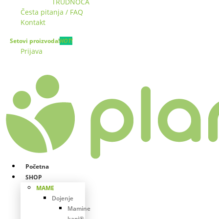
TRUDNOĆA
Česta pitanja / FAQ
Kontakt
Setovi proizvoda!
HOT!
Prijava
Početna
SHOP
MAME
Dojenje
Mamine
kapi®