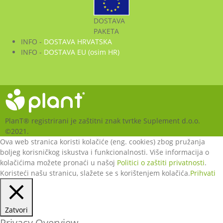
DOSTAVA
PAKETA
INFO -
DOSTAVA HRVATSKA
INFO -
DOSTAVA EU (osim HR)
PlanT® registrirani je zaštitni znak tvrtke Suplement d.o.o.
©2021.
Ova web stranica koristi kolačiće (eng. cookies) zbog pružanja
boljeg korisničkog iskustva i funkcionalnosti. Više informacija o
kolačićima možete pronaći u našoj
Politici o zaštiti privatnosti
.
Koristeći našu stranicu, slažete se s korištenjem kolačića.
Prihvati
Zatvori
Privacy Overview