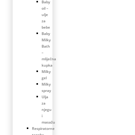
Baby
oil –
ulje
za
bebe
Baby
Milky
Bath
–
mliječna
kupka
Milky
gel
Milky
spray
Ulja
za
njegu
i
masažu
Respiratorne
tegobe