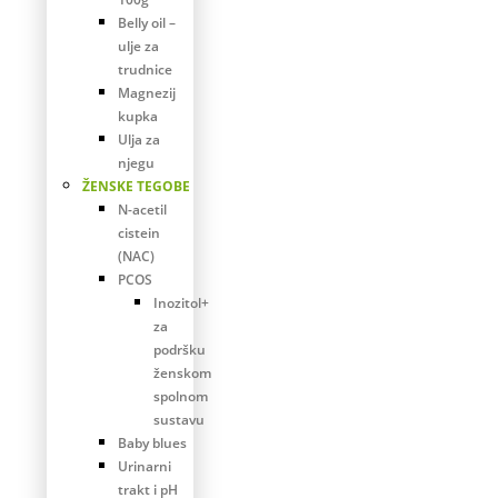
Belly oil –
ulje za
trudnice
Magnezij
kupka
Ulja za
njegu
ŽENSKE TEGOBE
N-acetil
cistein
(NAC)
PCOS
Inozitol+
za
podršku
ženskom
spolnom
sustavu
Baby blues
Urinarni
trakt i pH