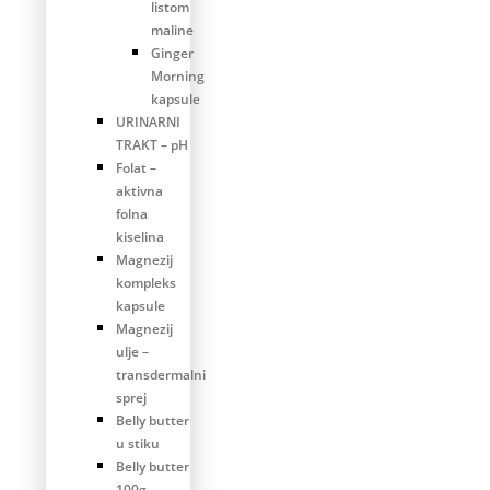
listom
maline
Ginger
Morning
kapsule
URINARNI
TRAKT – pH
Folat –
aktivna
folna
kiselina
Magnezij
kompleks
kapsule
Magnezij
ulje –
transdermalni
sprej
Belly butter
u stiku
Belly butter
100g