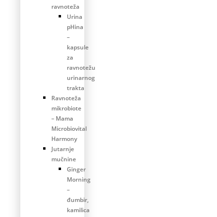
ravnoteža
Urina
pHina
–
kapsule
za
ravnotežu
urinarnog
trakta
Ravnoteža
mikrobiote
– Mama
Microbiovital
Harmony
Jutarnje
mučnine
Ginger
Morning
–
đumbir,
kamilica