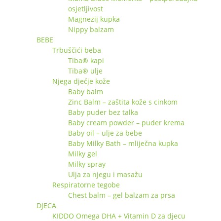
osjetljivost
Magnezij kupka
Nippy balzam
BEBE
Trbuščići beba
Tiba® kapi
Tiba® ulje
Njega dječje kože
Baby balm
Zinc Balm – zaštita kože s cinkom
Baby puder bez talka
Baby cream powder – puder krema
Baby oil – ulje za bebe
Baby Milky Bath – mliječna kupka
Milky gel
Milky spray
Ulja za njegu i masažu
Respiratorne tegobe
Chest balm – gel balzam za prsa
DJECA
KIDDO Omega DHA + Vitamin D za djecu