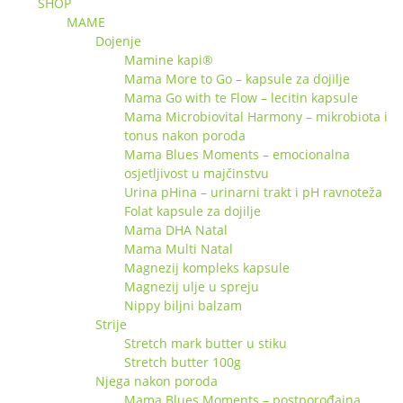
SHOP
MAME
Dojenje
Mamine kapi®
Mama More to Go – kapsule za dojilje
Mama Go with te Flow – lecitin kapsule
Mama Microbiovital Harmony – mikrobiota i
tonus nakon poroda
Mama Blues Moments – emocionalna
osjetljivost u majčinstvu
Urina pHina – urinarni trakt i pH ravnoteža
Folat kapsule za dojilje
Mama DHA Natal
Mama Multi Natal
Magnezij kompleks kapsule
Magnezij ulje u spreju
Nippy biljni balzam
Strije
Stretch mark butter u stiku
Stretch butter 100g
Njega nakon poroda
Mama Blues Moments – postporođajna