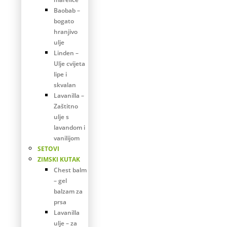
Baobab –
bogato
hranjivo
ulje
Linden –
Ulje cvijeta
lipe i
skvalan
Lavanilla –
Zaštitno
ulje s
lavandom i
vanilijom
SETOVI
ZIMSKI KUTAK
Chest balm
– gel
balzam za
prsa
Lavanilla
ulje – za