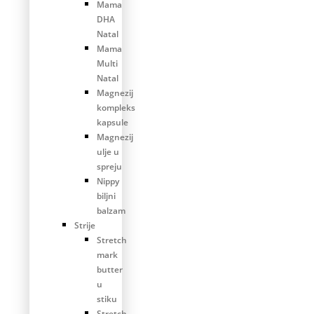
Mama
DHA
Natal
Mama
Multi
Natal
Magnezij
kompleks
kapsule
Magnezij
ulje u
spreju
Nippy
biljni
balzam
Strije
Stretch
mark
butter
u
stiku
Stretch