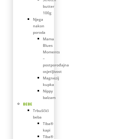
butter
100g
Njega
nakon
poroda
Mama
Blues
Moments
–
postporođajna
osjetljivost
Magnezij
kupka
Nippy
balzam
BEBE
Trbuščići
beba
Tiba®
kapi
Tiba®