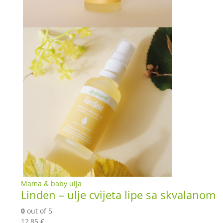
Mama & baby ulja
Linden – ulje cvijeta lipe sa skvalanom
0
out of 5
12,85
€