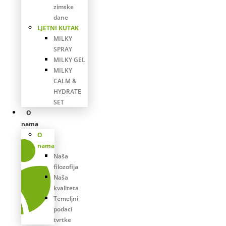
zimske
dane
LJETNI KUTAK
MILKY
SPRAY
MILKY GEL
MILKY
CALM &
HYDRATE
SET
O
nama
O
nama
Naša
filozofija
Naša
kvaliteta
Temeljni
podaci
tvrtke