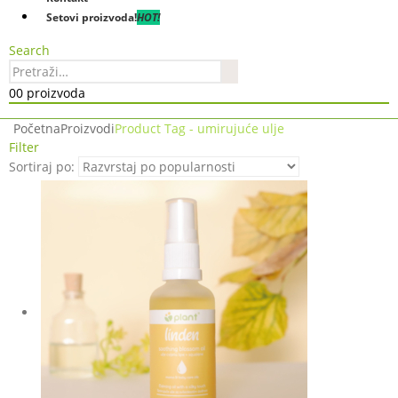
Setovi proizvoda!
HOT!
Search
0
0 proizvoda
Početna
Proizvodi
Product Tag -
umirujuće ulje
Filter
Sortiraj po: