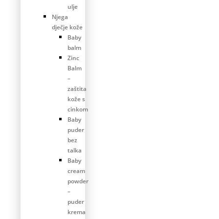
ulje
Njega
dječje kože
Baby
balm
Zinc
Balm
–
zaštita
kože s
cinkom
Baby
puder
bez
talka
Baby
cream
powder
–
puder
krema