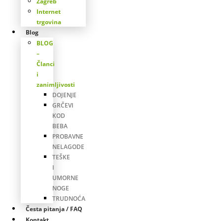
Zagreb
Internet
trgovina
Blog
BLOG
–
Članci
i
zanimljivosti
DOJENJE
GRČEVI
KOD
BEBA
PROBAVNE
NELAGODE
TEŠKE
I
UMORNE
NOGE
TRUDNOĆA
Česta pitanja / FAQ
Kontakt