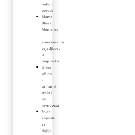
nakon
poroda
Mama
Blues
Moments
–
emocionalna
osjetljivost
u
majčinstvu
Urina
pHina
–
urinarni
trakt i
pH
ravnoteža
Folat
kapsule
za
dojilje