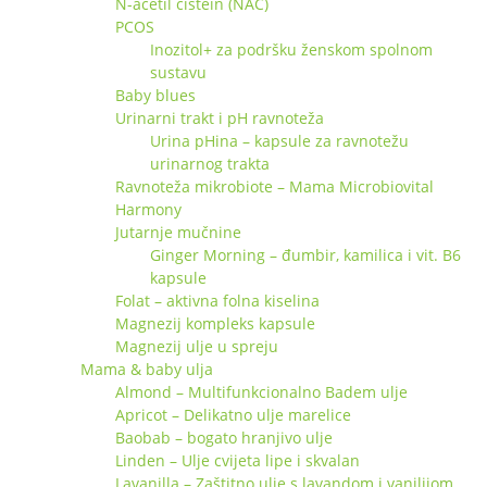
N-acetil cistein (NAC)
PCOS
Inozitol+ za podršku ženskom spolnom
sustavu
Baby blues
Urinarni trakt i pH ravnoteža
Urina pHina – kapsule za ravnotežu
urinarnog trakta
Ravnoteža mikrobiote – Mama Microbiovital
Harmony
Jutarnje mučnine
Ginger Morning – đumbir, kamilica i vit. B6
kapsule
Folat – aktivna folna kiselina
Magnezij kompleks kapsule
Magnezij ulje u spreju
Mama & baby ulja
Almond – Multifunkcionalno Badem ulje
Apricot – Delikatno ulje marelice
Baobab – bogato hranjivo ulje
Linden – Ulje cvijeta lipe i skvalan
Lavanilla – Zaštitno ulje s lavandom i vanilijom