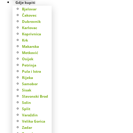
Gdje kupiti
Bjelovar
Čakovec
Dubrovnik
Karlovac
Koprivnica
Krk
Makarska
Metković
Osijek
Petrinja
Pula i Istra
Rijeka
Samobor
Sisak
Slavonski Brod
Solin
Split
Varaždin
Velika Gorica
Zadar