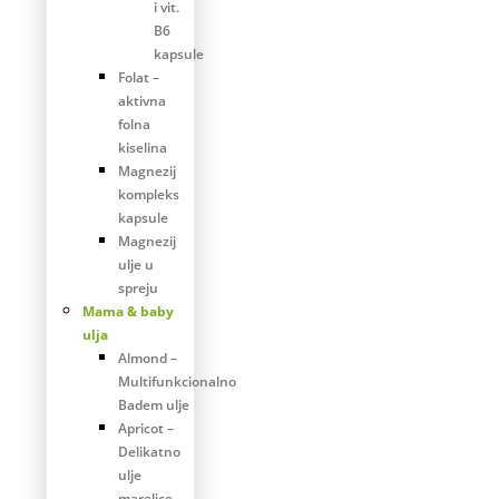
i vit.
B6
kapsule
Folat –
aktivna
folna
kiselina
Magnezij
kompleks
kapsule
Magnezij
ulje u
spreju
Mama & baby
ulja
Almond –
Multifunkcionalno
Badem ulje
Apricot –
Delikatno
ulje
marelice