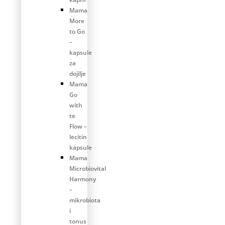
Mama
More
to Go
–
kapsule
za
dojilje
Mama
Go
with
te
Flow –
lecitin
kapsule
Mama
Microbiovital
Harmony
–
mikrobiota
i
tonus