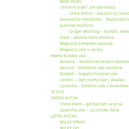
Baby blues
Urinarni trakt i pH ravnoteža
Urina pHina – kapsule za ravno
Ravnoteža mikrobiote – Mama Micr
Jutarnje mučnine
Ginger Morning – đumbir, kamili
Folat – aktivna folna kiselina
Magnezij kompleks kapsule
Magnezij ulje u spreju
Mama & baby ulja
Almond – Multifunkcionalno Badem 
Apricot – Delikatno ulje marelice
Baobab – bogato hranjivo ulje
Linden – Ulje cvijeta lipe i skvalan
Lavanilla – Zaštitno ulje s lavandom 
SETOVI
ZIMSKI KUTAK
Chest balm – gel balzam za prsa
Lavanilla ulje – za zimske dane
LJETNI KUTAK
MILKY SPRAY
MILKY GEL