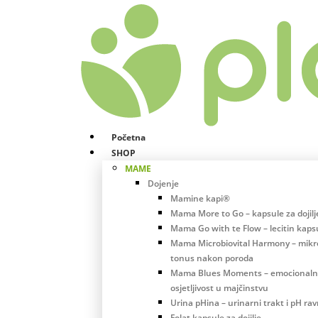
Početna
SHOP
MAME
Dojenje
Mamine kapi®
Mama More to Go – kapsule za dojilj
Mama Go with te Flow – lecitin kaps
Mama Microbiovital Harmony – mikro
tonus nakon poroda
Mama Blues Moments – emocional
osjetljivost u majčinstvu
Urina pHina – urinarni trakt i pH ra
Folat kapsule za dojilje