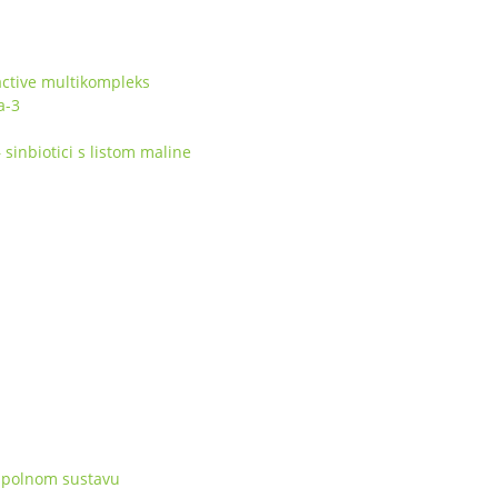
ctive multikompleks
a-3
inbiotici s listom maline
 spolnom sustavu