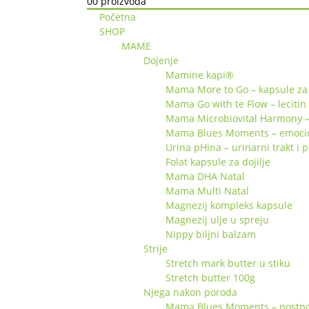
0
0 proizvoda
Početna
SHOP
MAME
Dojenje
Mamine kapi®
Mama More to Go – kapsule za 
Mama Go with te Flow – lecitin
Mama Microbiovital Harmony –
Mama Blues Moments – emociona
Urina pHina – urinarni trakt i 
Folat kapsule za dojilje
Mama DHA Natal
Mama Multi Natal
Magnezij kompleks kapsule
Magnezij ulje u spreju
Nippy biljni balzam
Strije
Stretch mark butter u stiku
Stretch butter 100g
Njega nakon poroda
Mama Blues Moments – postpor