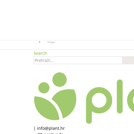
Prijava
Search
|
info@plant.hr