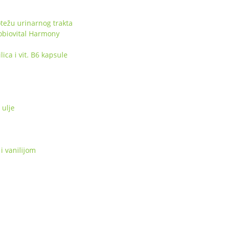
težu urinarnog trakta
obiovital Harmony
ca i vit. B6 kapsule
ulje
i vanilijom