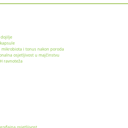
dojilje
 kapsule
 mikrobiota i tonus nakon poroda
lna osjetljivost u majčinstvu
pH ravnoteža
ođajna osjetljivost