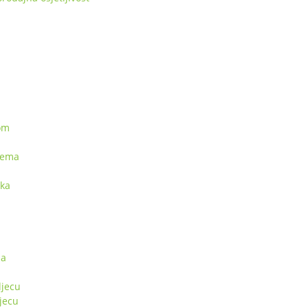
kom
rema
pka
sa
jecu
jecu