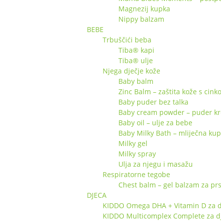
Magnezij kupka
Nippy balzam
BEBE
Trbuščići beba
Tiba® kapi
Tiba® ulje
Njega dječje kože
Baby balm
Zinc Balm – zaštita kože s cin
Baby puder bez talka
Baby cream powder – puder k
Baby oil – ulje za bebe
Baby Milky Bath – mliječna ku
Milky gel
Milky spray
Ulja za njegu i masažu
Respiratorne tegobe
Chest balm – gel balzam za pr
DJECA
KIDDO Omega DHA + Vitamin D za d
KIDDO Multicomplex Complete za d