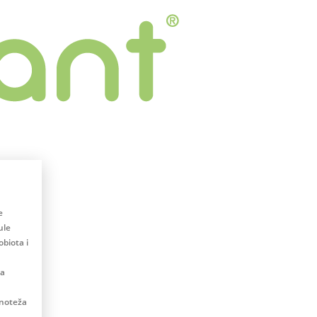
e
ule
biota i
na
vnoteža