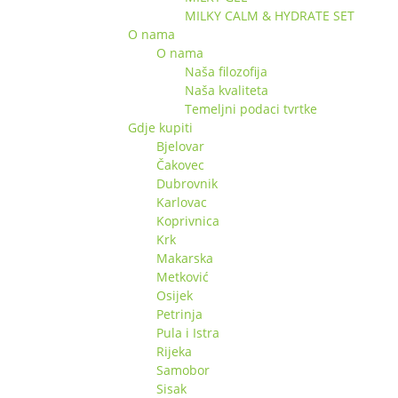
MILKY CALM & HYDRATE SET
O nama
O nama
Naša filozofija
Naša kvaliteta
Temeljni podaci tvrtke
Gdje kupiti
Bjelovar
Čakovec
Dubrovnik
Karlovac
Koprivnica
Krk
Makarska
Metković
Osijek
Petrinja
Pula i Istra
Rijeka
Samobor
Sisak