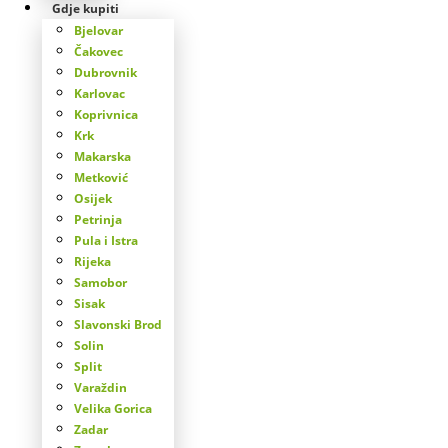
Gdje kupiti
Bjelovar
Čakovec
Dubrovnik
Karlovac
Koprivnica
Krk
Makarska
Metković
Osijek
Petrinja
Pula i Istra
Rijeka
Samobor
Sisak
Slavonski Brod
Solin
Split
Varaždin
Velika Gorica
Zadar