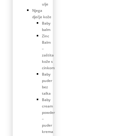
ulje
Njega
dječje kože
Baby
balm
Zinc
Balm
–
zaštita
kože s
cinkom
Baby
puder
bez
talka
Baby
cream
powder
–
puder
krema