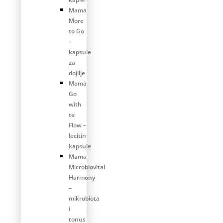
Mama
More
to Go
–
kapsule
za
dojilje
Mama
Go
with
te
Flow –
lecitin
kapsule
Mama
Microbiovital
Harmony
–
mikrobiota
i
tonus