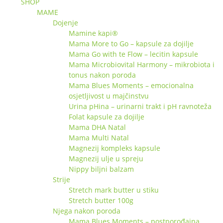
SHOP
MAME
Dojenje
Mamine kapi®
Mama More to Go – kapsule za dojilje
Mama Go with te Flow – lecitin kapsule
Mama Microbiovital Harmony – mikrobiota i
tonus nakon poroda
Mama Blues Moments – emocionalna
osjetljivost u majčinstvu
Urina pHina – urinarni trakt i pH ravnoteža
Folat kapsule za dojilje
Mama DHA Natal
Mama Multi Natal
Magnezij kompleks kapsule
Magnezij ulje u spreju
Nippy biljni balzam
Strije
Stretch mark butter u stiku
Stretch butter 100g
Njega nakon poroda
Mama Blues Moments – postporođajna