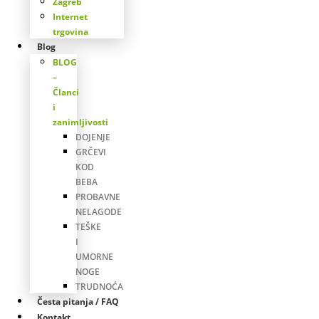
Zagreb
Internet
trgovina
Blog
BLOG
–
Članci
i
zanimljivosti
DOJENJE
GRČEVI
KOD
BEBA
PROBAVNE
NELAGODE
TEŠKE
I
UMORNE
NOGE
TRUDNOĆA
Česta pitanja / FAQ
Kontakt