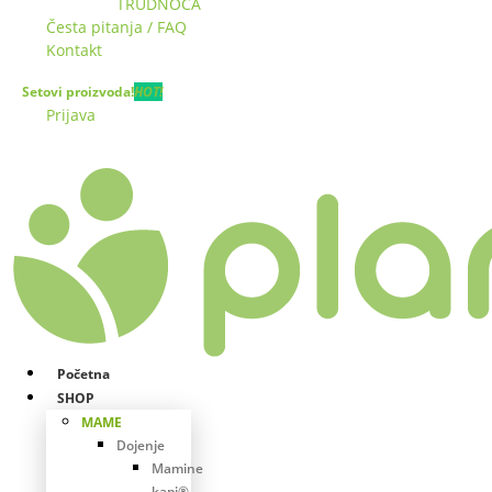
TRUDNOĆA
Česta pitanja / FAQ
Kontakt
Setovi proizvoda!
HOT!
Prijava
Početna
SHOP
MAME
Dojenje
Mamine
kapi®