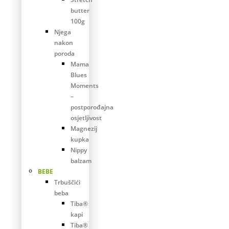
butter
100g
Njega
nakon
poroda
Mama
Blues
Moments
–
postporođajna
osjetljivost
Magnezij
kupka
Nippy
balzam
BEBE
Trbuščići
beba
Tiba®
kapi
Tiba®