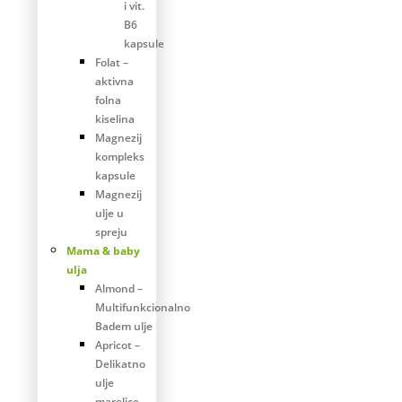
i vit.
B6
kapsule
Folat –
aktivna
folna
kiselina
Magnezij
kompleks
kapsule
Magnezij
ulje u
spreju
Mama & baby
ulja
Almond –
Multifunkcionalno
Badem ulje
Apricot –
Delikatno
ulje
marelice