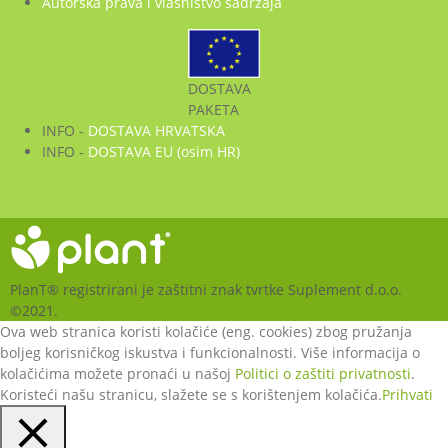
Autorska prava i vlasništvo sadržaja
DOSTAVA
PAKETA
INFO -
DOSTAVA HRVATSKA
INFO -
DOSTAVA EU (osim HR)
PlanT® registrirani je zaštitni znak tvrtke Suplement d.o.o.
©2021.
Ova web stranica koristi kolačiće (eng. cookies) zbog pružanja
boljeg korisničkog iskustva i funkcionalnosti. Više informacija o
kolačićima možete pronaći u našoj
Politici o zaštiti privatnosti
.
Koristeći našu stranicu, slažete se s korištenjem kolačića.
Prihvati