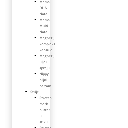
Mama
DHA
Natal
Mama
Multi
Natal
Magnezij
kompleks
kapsule
Magnezij
ulje u
spreju
Nippy
biljni
balzam
Strije
Stretch
mark
butter
u
stiku
Stretch