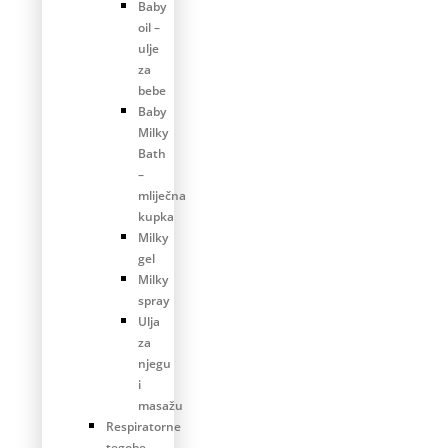
Baby
oil –
ulje
za
bebe
Baby
Milky
Bath
–
mliječna
kupka
Milky
gel
Milky
spray
Ulja
za
njegu
i
masažu
Respiratorne
tegobe