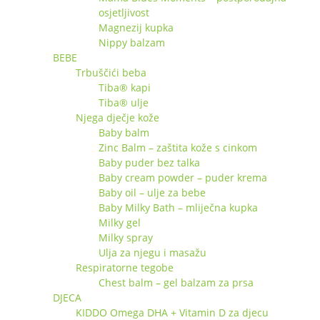
osjetljivost
Magnezij kupka
Nippy balzam
BEBE
Trbuščići beba
Tiba® kapi
Tiba® ulje
Njega dječje kože
Baby balm
Zinc Balm – zaštita kože s cinkom
Baby puder bez talka
Baby cream powder – puder krema
Baby oil – ulje za bebe
Baby Milky Bath – mliječna kupka
Milky gel
Milky spray
Ulja za njegu i masažu
Respiratorne tegobe
Chest balm – gel balzam za prsa
DJECA
KIDDO Omega DHA + Vitamin D za djecu