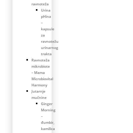
ravnoteža
Urina
pHina
–
kapsule
za
ravnotežu
urinarnog
trakta
Ravnoteža
mikrobiote
– Mama
Microbiovital
Harmony
Jutarnje
mučnine
Ginger
Morning
–
đumbir,
kamilica