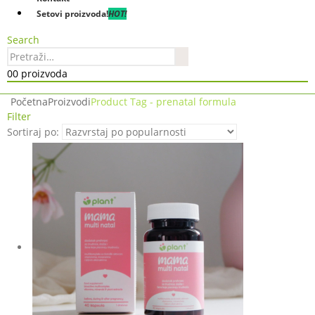
Setovi proizvoda!
HOT!
Search
0
0 proizvoda
Početna
Proizvodi
Product Tag -
prenatal formula
Filter
Sortiraj po: