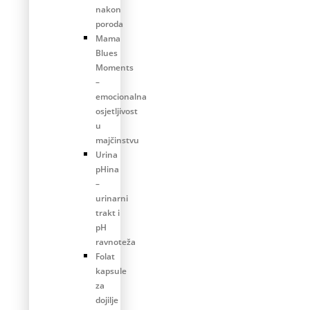
nakon
poroda
Mama
Blues
Moments
–
emocionalna
osjetljivost
u
majčinstvu
Urina
pHina
–
urinarni
trakt i
pH
ravnoteža
Folat
kapsule
za
dojilje