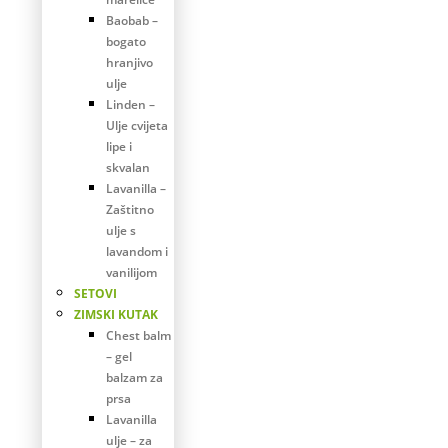
Baobab –
bogato
hranjivo
ulje
Linden –
Ulje cvijeta
lipe i
skvalan
Lavanilla –
Zaštitno
ulje s
lavandom i
vanilijom
SETOVI
ZIMSKI KUTAK
Chest balm
– gel
balzam za
prsa
Lavanilla
ulje – za