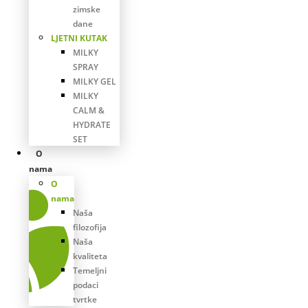
zimske
dane
LJETNI KUTAK
MILKY
SPRAY
MILKY GEL
MILKY
CALM &
HYDRATE
SET
O
nama
O
nama
Naša
filozofija
Naša
kvaliteta
Temeljni
podaci
tvrtke