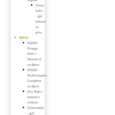
Chest
balm
– gel
balzam
za
prsa
DJECA
KIDDO
Omega
DHA +
Vitamin D
za djecu
KIDDO
Multicomplex
Complete
za djecu
Zinc Balm –
balzam s
cinkom
Chest balm
– gel