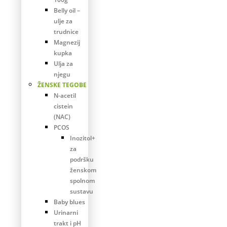
Belly oil –
ulje za
trudnice
Magnezij
kupka
Ulja za
njegu
ŽENSKE TEGOBE
N-acetil
cistein
(NAC)
PCOS
Inozitol+
za
podršku
ženskom
spolnom
sustavu
Baby blues
Urinarni
trakt i pH