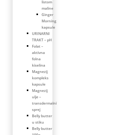
listom
maline
Ginger
Morning
kapsule
URINARNI
TRAKT – pH
Folat –
aktivna
folna
kiselina
Magnezij
kompleks
kapsule
Magnezij
ulje –
transdermalni
sprej
Belly butter
u stiku
Belly butter
100g