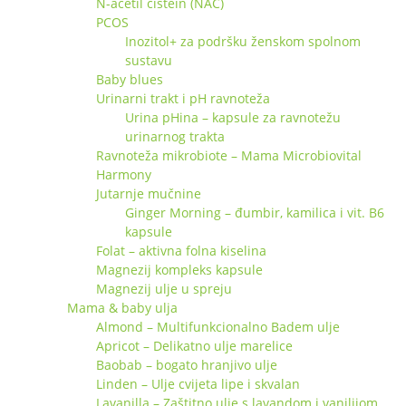
N-acetil cistein (NAC)
PCOS
Inozitol+ za podršku ženskom spolnom
sustavu
Baby blues
Urinarni trakt i pH ravnoteža
Urina pHina – kapsule za ravnotežu
urinarnog trakta
Ravnoteža mikrobiote – Mama Microbiovital
Harmony
Jutarnje mučnine
Ginger Morning – đumbir, kamilica i vit. B6
kapsule
Folat – aktivna folna kiselina
Magnezij kompleks kapsule
Magnezij ulje u spreju
Mama & baby ulja
Almond – Multifunkcionalno Badem ulje
Apricot – Delikatno ulje marelice
Baobab – bogato hranjivo ulje
Linden – Ulje cvijeta lipe i skvalan
Lavanilla – Zaštitno ulje s lavandom i vanilijom