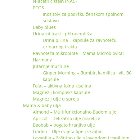
N-acetil cistein (NAC)
PCOS
Inozitol+ za podršku ženskom spolnom
sustavu
Baby blues
Urinarni trakt i pH ravnoteža
Urina pHina – kapsule za ravnotežu
urinarnog trakta
Ravnoteža mikrobiote – Mama Microbiovital
Harmony
Jutarnje mučnine
Ginger Morning – đumbir, kamilica i vit. B6
kapsule
Folat – aktivna folna kiselina
Magnezij kompleks kapsule
Magnezij ulje u spreju
Mama & baby ulja
Almond – Multifunkcionalno Badem ulje
Apricot – Delikatno ulje marelice
Baobab – bogato hranjivo ulje
Linden – Ulje cvijeta lipe i skvalan
Lavanilla – Zaštitno ulje s lavandom i vanilijom