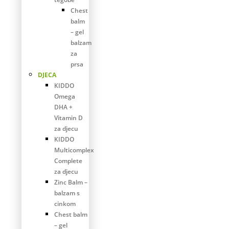
Chest
balm
– gel
balzam
za
prsa
DJECA
KIDDO
Omega
DHA +
Vitamin D
za djecu
KIDDO
Multicomplex
Complete
za djecu
Zinc Balm –
balzam s
cinkom
Chest balm
– gel