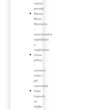
nakon
poroda
Mama
Blues
Moments
–
emocionalna
osjetljivost
u
majčinstvu
Urina
pHina
–
urinarni
trakt i
pH
ravnoteža
Folat
kapsule
za
dojilje