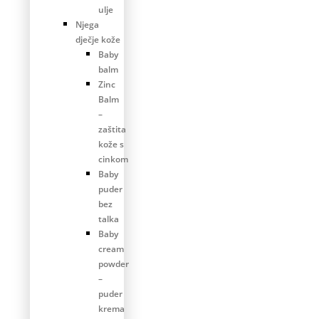
ulje
Njega
dječje kože
Baby
balm
Zinc
Balm
–
zaštita
kože s
cinkom
Baby
puder
bez
talka
Baby
cream
powder
–
puder
krema