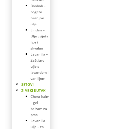
Baobab –
bogato
hranjivo
ulje
Linden –
Ulje cvijeta
lipe i
skvalan
Lavanilla –
Zaštitno
ulje s
lavandom i
vanilijom
SETOVI
ZIMSKI KUTAK
Chest balm
– gel
balzam za
prsa
Lavanilla
ulje – za