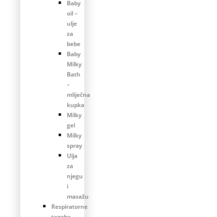
Baby
oil –
ulje
za
bebe
Baby
Milky
Bath
–
mliječna
kupka
Milky
gel
Milky
spray
Ulja
za
njegu
i
masažu
Respiratorne
tegobe