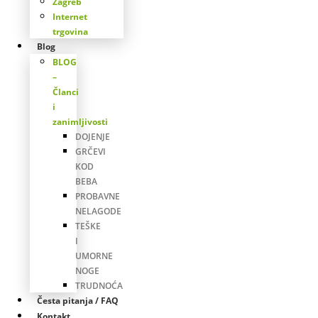
Zagreb
Internet
trgovina
Blog
BLOG
–
Članci
i
zanimljivosti
DOJENJE
GRČEVI
KOD
BEBA
PROBAVNE
NELAGODE
TEŠKE
I
UMORNE
NOGE
TRUDNOĆA
Česta pitanja / FAQ
Kontakt