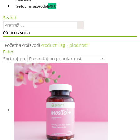
Setovi proizvoda!
HOT!
Search
0
0 proizvoda
Početna
Proizvodi
Product Tag -
plodnost
Filter
Sortiraj po: