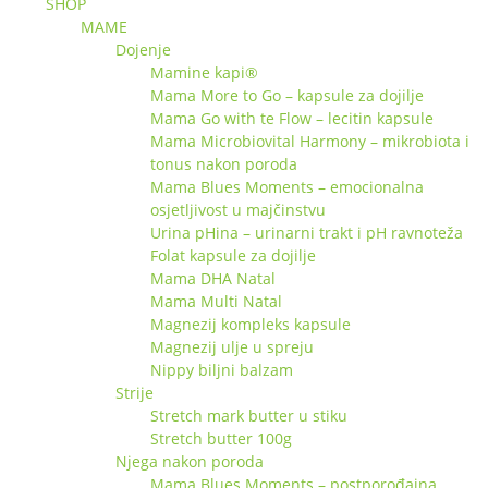
SHOP
MAME
Dojenje
Mamine kapi®
Mama More to Go – kapsule za dojilje
Mama Go with te Flow – lecitin kapsule
Mama Microbiovital Harmony – mikrobiota i
tonus nakon poroda
Mama Blues Moments – emocionalna
osjetljivost u majčinstvu
Urina pHina – urinarni trakt i pH ravnoteža
Folat kapsule za dojilje
Mama DHA Natal
Mama Multi Natal
Magnezij kompleks kapsule
Magnezij ulje u spreju
Nippy biljni balzam
Strije
Stretch mark butter u stiku
Stretch butter 100g
Njega nakon poroda
Mama Blues Moments – postporođajna