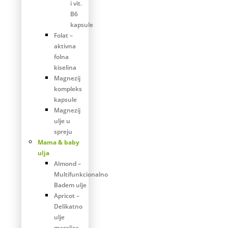
i vit.
B6
kapsule
Folat –
aktivna
folna
kiselina
Magnezij
kompleks
kapsule
Magnezij
ulje u
spreju
Mama & baby
ulja
Almond –
Multifunkcionalno
Badem ulje
Apricot –
Delikatno
ulje
marelice