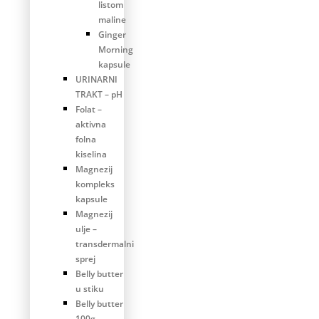
listom
maline
Ginger
Morning
kapsule
URINARNI
TRAKT – pH
Folat –
aktivna
folna
kiselina
Magnezij
kompleks
kapsule
Magnezij
ulje –
transdermalni
sprej
Belly butter
u stiku
Belly butter
100g