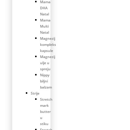
Mama
DHA
Natal
Mama
Multi
Natal
Magnezij
kompleks
kapsule
Magnezij
ulje u
spreju
Nippy
biljni
balzam
Strije
Stretch
mark
butter
u
stiku
Stretch