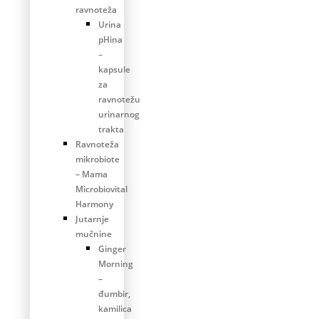
ravnoteža
Urina
pHina
–
kapsule
za
ravnotežu
urinarnog
trakta
Ravnoteža
mikrobiote
– Mama
Microbiovital
Harmony
Jutarnje
mučnine
Ginger
Morning
–
đumbir,
kamilica