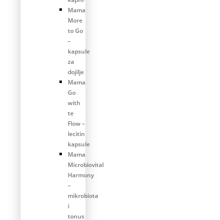
Mama
More
to Go
–
kapsule
za
dojilje
Mama
Go
with
te
Flow –
lecitin
kapsule
Mama
Microbiovital
Harmony
–
mikrobiota
i
tonus