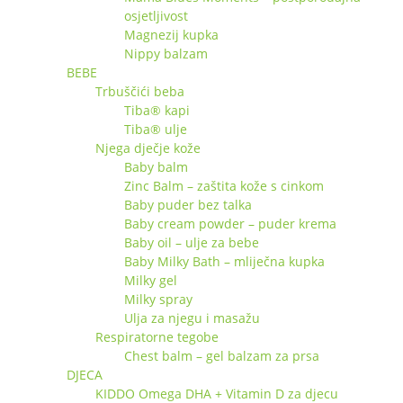
osjetljivost
Magnezij kupka
Nippy balzam
BEBE
Trbuščići beba
Tiba® kapi
Tiba® ulje
Njega dječje kože
Baby balm
Zinc Balm – zaštita kože s cinkom
Baby puder bez talka
Baby cream powder – puder krema
Baby oil – ulje za bebe
Baby Milky Bath – mliječna kupka
Milky gel
Milky spray
Ulja za njegu i masažu
Respiratorne tegobe
Chest balm – gel balzam za prsa
DJECA
KIDDO Omega DHA + Vitamin D za djecu