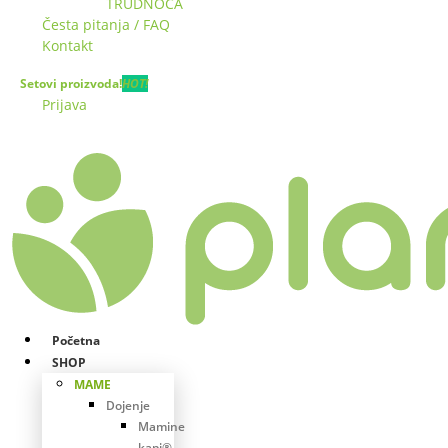
TRUDNOĆA
Česta pitanja / FAQ
Kontakt
Setovi proizvoda!
HOT!
Prijava
Početna
SHOP
MAME
Dojenje
Mamine
kapi®