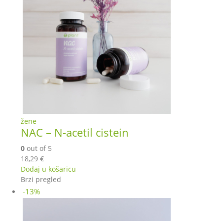
žene
NAC – N-acetil cistein
0
out of 5
18,29
€
Dodaj u košaricu
Brzi pregled
-13%