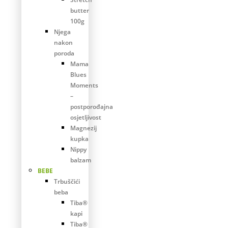
butter
100g
Njega
nakon
poroda
Mama
Blues
Moments
–
postporođajna
osjetljivost
Magnezij
kupka
Nippy
balzam
BEBE
Trbuščići
beba
Tiba®
kapi
Tiba®