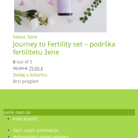
Setovi
,
žene
Journey to Fertility set – podrška
fertilitetu žene
0
out of 5
Izvorna
Trenutna
90,39
€
79,00
€
cijena
cijena
Dodaj u košaricu
bila
je:
Brzi pregled
je:
79,00 €.
90,39 €.
Javite nam se
Kako kupiti?
Opći uvjeti poslovanja
Jednostrani raskid ugovora