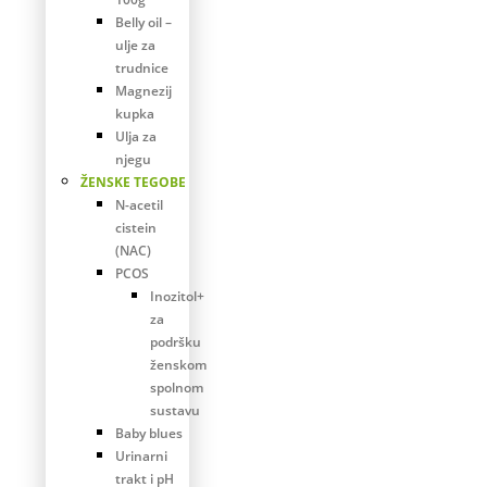
Belly oil –
ulje za
trudnice
Magnezij
kupka
Ulja za
njegu
ŽENSKE TEGOBE
N-acetil
cistein
(NAC)
PCOS
Inozitol+
za
podršku
ženskom
spolnom
sustavu
Baby blues
Urinarni
trakt i pH