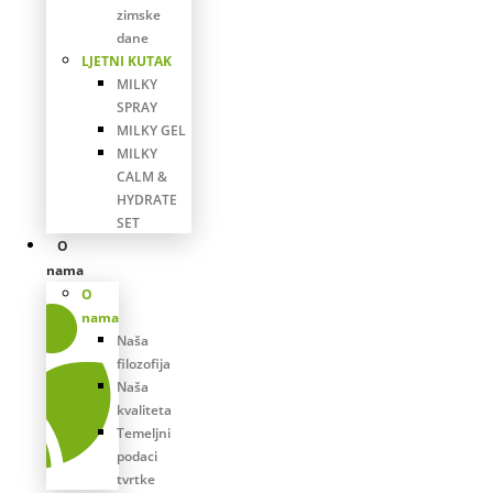
zimske
dane
LJETNI KUTAK
MILKY
SPRAY
MILKY GEL
MILKY
CALM &
HYDRATE
SET
O
nama
O
nama
Naša
filozofija
Naša
kvaliteta
Temeljni
podaci
tvrtke