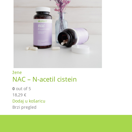
žene
NAC – N-acetil cistein
0
out of 5
18,29
€
Dodaj u košaricu
Brzi pregled