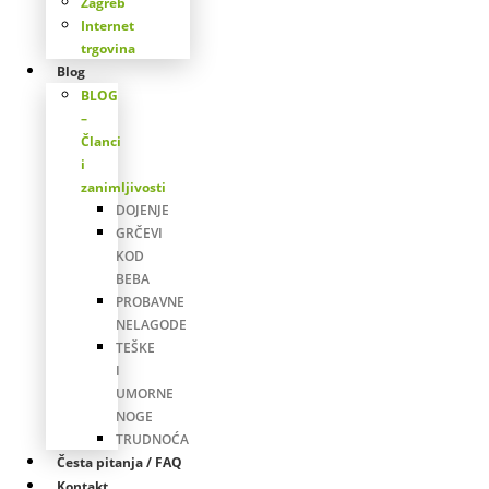
Zagreb
Internet
trgovina
Blog
BLOG
–
Članci
i
zanimljivosti
DOJENJE
GRČEVI
KOD
BEBA
PROBAVNE
NELAGODE
TEŠKE
I
UMORNE
NOGE
TRUDNOĆA
Česta pitanja / FAQ
Kontakt