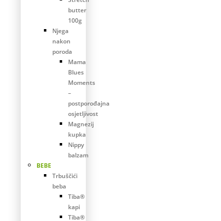
butter
100g
Njega
nakon
poroda
Mama
Blues
Moments
–
postporođajna
osjetljivost
Magnezij
kupka
Nippy
balzam
BEBE
Trbuščići
beba
Tiba®
kapi
Tiba®