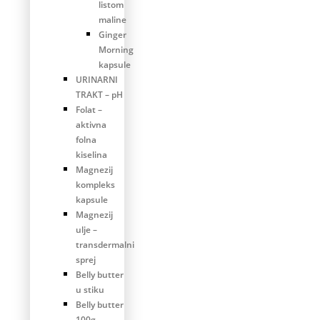
listom
maline
Ginger
Morning
kapsule
URINARNI
TRAKT – pH
Folat –
aktivna
folna
kiselina
Magnezij
kompleks
kapsule
Magnezij
ulje –
transdermalni
sprej
Belly butter
u stiku
Belly butter
100g