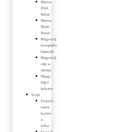
Mama
DHA
Natal
Mama
Multi
Natal
Magnezij
kompleks
kapsule
Magnezij
ulje u
spreju
Nippy
biljni
balzam
Strije
Stretch
mark
butter
u
stiku
Stretch