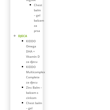
Chest
balm
– gel
balzam
za
prsa
DJECA
KIDDO
Omega
DHA +
Vitamin D
za djecu
KIDDO
Multicomplex
Complete
za djecu
Zinc Balm –
balzam s
cinkom
Chest balm
– gel