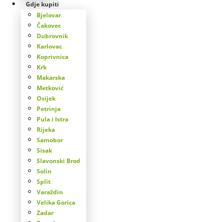
Gdje kupiti
Bjelovar
Čakovec
Dubrovnik
Karlovac
Koprivnica
Krk
Makarska
Metković
Osijek
Petrinja
Pula i Istra
Rijeka
Samobor
Sisak
Slavonski Brod
Solin
Split
Varaždin
Velika Gorica
Zadar