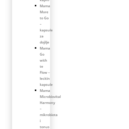
Mama
More
to Go
–
kapsule
za
dojilje
Mama
Go
with
te
Flow –
lecitin
kapsule
Mama
Microbiovital
Harmony
–
mikrobiota
i
tonus