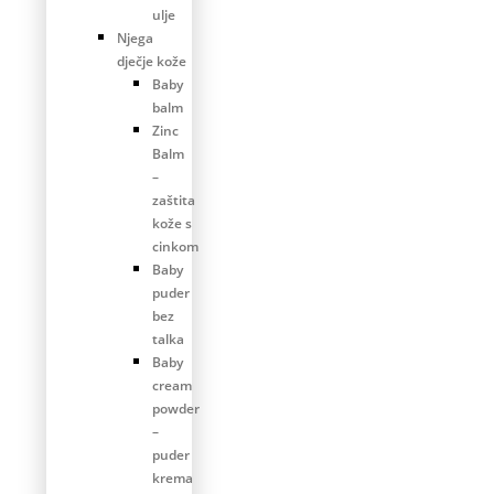
ulje
Njega
dječje kože
Baby
balm
Zinc
Balm
–
zaštita
kože s
cinkom
Baby
puder
bez
talka
Baby
cream
powder
–
puder
krema