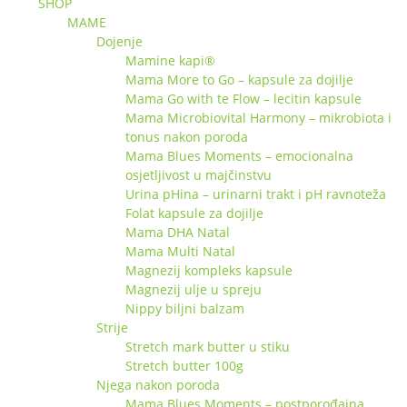
SHOP
MAME
Dojenje
Mamine kapi®
Mama More to Go – kapsule za dojilje
Mama Go with te Flow – lecitin kapsule
Mama Microbiovital Harmony – mikrobiota i
tonus nakon poroda
Mama Blues Moments – emocionalna
osjetljivost u majčinstvu
Urina pHina – urinarni trakt i pH ravnoteža
Folat kapsule za dojilje
Mama DHA Natal
Mama Multi Natal
Magnezij kompleks kapsule
Magnezij ulje u spreju
Nippy biljni balzam
Strije
Stretch mark butter u stiku
Stretch butter 100g
Njega nakon poroda
Mama Blues Moments – postporođajna