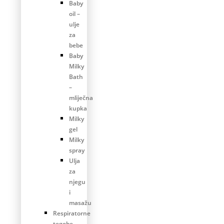
Baby
oil –
ulje
za
bebe
Baby
Milky
Bath
–
mliječna
kupka
Milky
gel
Milky
spray
Ulja
za
njegu
i
masažu
Respiratorne
tegobe