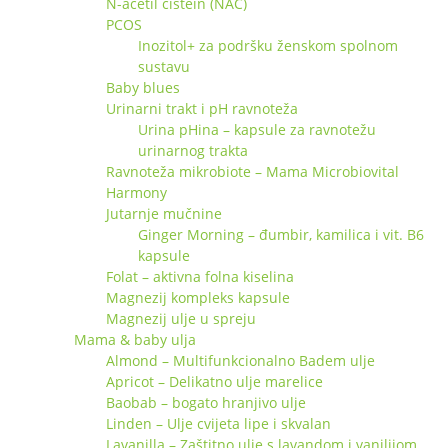
N-acetil cistein (NAC)
PCOS
Inozitol+ za podršku ženskom spolnom
sustavu
Baby blues
Urinarni trakt i pH ravnoteža
Urina pHina – kapsule za ravnotežu
urinarnog trakta
Ravnoteža mikrobiote – Mama Microbiovital
Harmony
Jutarnje mučnine
Ginger Morning – đumbir, kamilica i vit. B6
kapsule
Folat – aktivna folna kiselina
Magnezij kompleks kapsule
Magnezij ulje u spreju
Mama & baby ulja
Almond – Multifunkcionalno Badem ulje
Apricot – Delikatno ulje marelice
Baobab – bogato hranjivo ulje
Linden – Ulje cvijeta lipe i skvalan
Lavanilla – Zaštitno ulje s lavandom i vanilijom