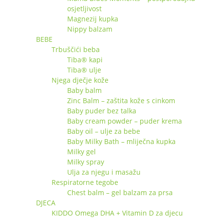
osjetljivost
Magnezij kupka
Nippy balzam
BEBE
Trbuščići beba
Tiba® kapi
Tiba® ulje
Njega dječje kože
Baby balm
Zinc Balm – zaštita kože s cinkom
Baby puder bez talka
Baby cream powder – puder krema
Baby oil – ulje za bebe
Baby Milky Bath – mliječna kupka
Milky gel
Milky spray
Ulja za njegu i masažu
Respiratorne tegobe
Chest balm – gel balzam za prsa
DJECA
KIDDO Omega DHA + Vitamin D za djecu