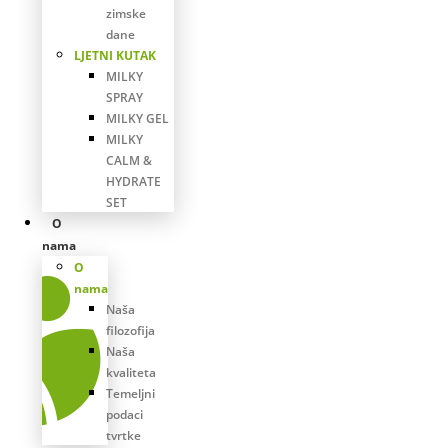
zimske
dane
LJETNI KUTAK
MILKY
SPRAY
MILKY GEL
MILKY
CALM &
HYDRATE
SET
O
nama
O
nama
Naša
filozofija
Naša
kvaliteta
Temeljni
podaci
tvrtke