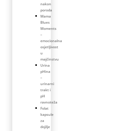
nakon
poroda
Mama
Blues
Moments
–
emocionalna
osjetljivost
u
majčinstvu
Urina
pHina
–
urinarni
trakt i
pH
ravnoteža
Folat
kapsule
za
dojilje