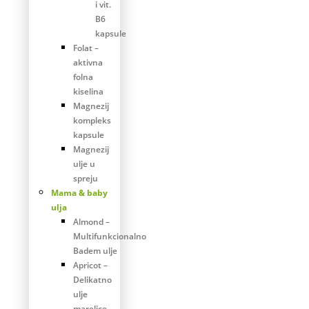
i vit.
B6
kapsule
Folat –
aktivna
folna
kiselina
Magnezij
kompleks
kapsule
Magnezij
ulje u
spreju
Mama & baby
ulja
Almond –
Multifunkcionalno
Badem ulje
Apricot –
Delikatno
ulje
marelice