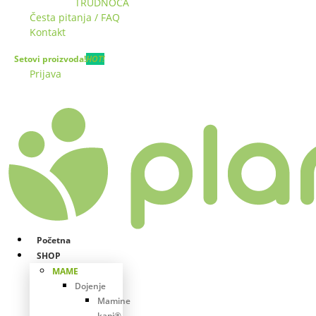
TRUDNOĆA
Česta pitanja / FAQ
Kontakt
Setovi proizvoda!
HOT!
Prijava
Početna
SHOP
MAME
Dojenje
Mamine
kapi®