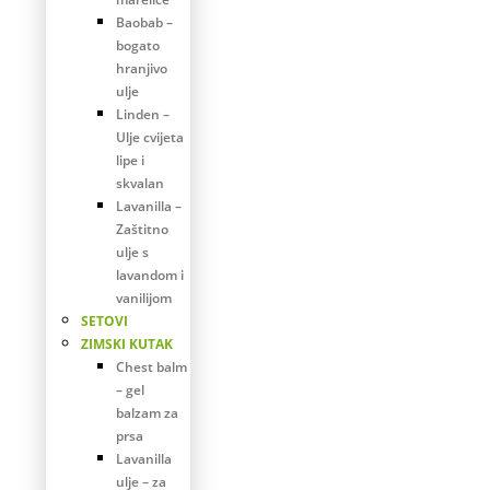
Baobab –
bogato
hranjivo
ulje
Linden –
Ulje cvijeta
lipe i
skvalan
Lavanilla –
Zaštitno
ulje s
lavandom i
vanilijom
SETOVI
ZIMSKI KUTAK
Chest balm
– gel
balzam za
prsa
Lavanilla
ulje – za