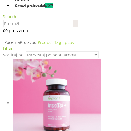
Setovi proizvoda!
HOT!
Search
0
0 proizvoda
Početna
Proizvodi
Product Tag -
pcos
Filter
Sortiraj po: