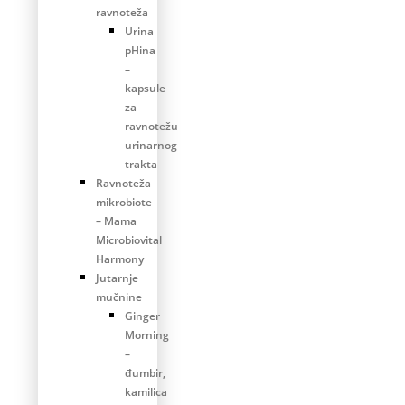
ravnoteža
Urina
pHina
–
kapsule
za
ravnotežu
urinarnog
trakta
Ravnoteža
mikrobiote
– Mama
Microbiovital
Harmony
Jutarnje
mučnine
Ginger
Morning
–
đumbir,
kamilica