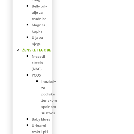
Belly oil –
ulje za
trudnice
Magnezij
kupka
Ulja za
njegu
ŽENSKE TEGOBE
N-acetil
cistein
(NAC)
PCOS
Inozitol+
za
podršku
ženskom
spolnom
sustavu
Baby blues
Urinarni
trakt i pH