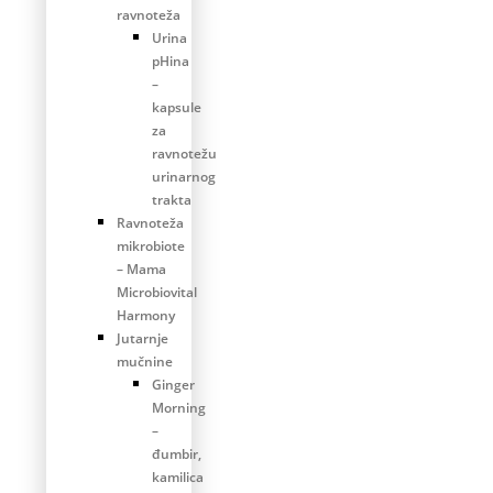
ravnoteža
Urina
pHina
–
kapsule
za
ravnotežu
urinarnog
trakta
Ravnoteža
mikrobiote
– Mama
Microbiovital
Harmony
Jutarnje
mučnine
Ginger
Morning
–
đumbir,
kamilica