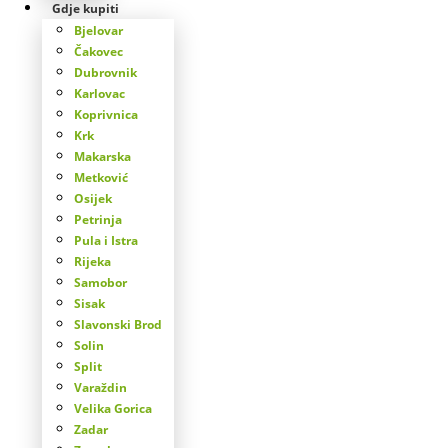
Gdje kupiti
Bjelovar
Čakovec
Dubrovnik
Karlovac
Koprivnica
Krk
Makarska
Metković
Osijek
Petrinja
Pula i Istra
Rijeka
Samobor
Sisak
Slavonski Brod
Solin
Split
Varaždin
Velika Gorica
Zadar