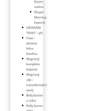
listom
maline
Ginger
Morning
kapsule
URINARNI
TRAKT – pH
Folat –
aktivna
folna
kiselina
Magnezij
kompleks
kapsule
Magnezij
ulje –
transdermalni
sprej
Belly butter
u stiku
Belly butter
100g