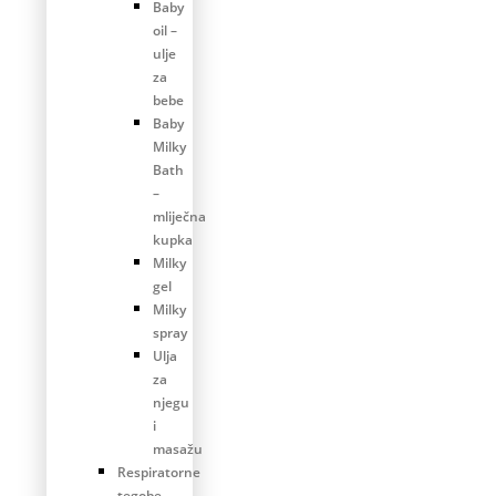
Baby
oil –
ulje
za
bebe
Baby
Milky
Bath
–
mliječna
kupka
Milky
gel
Milky
spray
Ulja
za
njegu
i
masažu
Respiratorne
tegobe