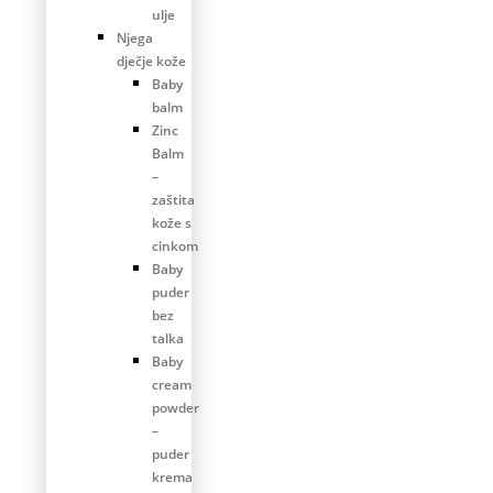
ulje
Njega
dječje kože
Baby
balm
Zinc
Balm
–
zaštita
kože s
cinkom
Baby
puder
bez
talka
Baby
cream
powder
–
puder
krema