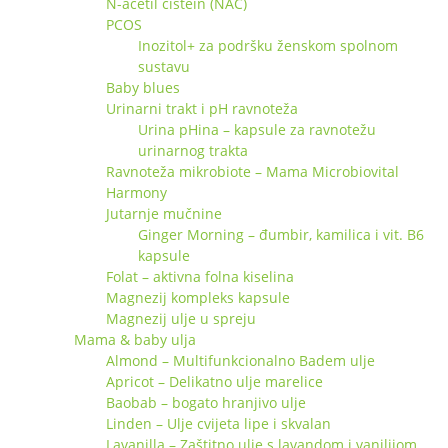
N-acetil cistein (NAC)
PCOS
Inozitol+ za podršku ženskom spolnom
sustavu
Baby blues
Urinarni trakt i pH ravnoteža
Urina pHina – kapsule za ravnotežu
urinarnog trakta
Ravnoteža mikrobiote – Mama Microbiovital
Harmony
Jutarnje mučnine
Ginger Morning – đumbir, kamilica i vit. B6
kapsule
Folat – aktivna folna kiselina
Magnezij kompleks kapsule
Magnezij ulje u spreju
Mama & baby ulja
Almond – Multifunkcionalno Badem ulje
Apricot – Delikatno ulje marelice
Baobab – bogato hranjivo ulje
Linden – Ulje cvijeta lipe i skvalan
Lavanilla – Zaštitno ulje s lavandom i vanilijom