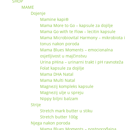
SHOP
MAME
Dojenje
Mamine kapi®
Mama More to Go – kapsule za dojilje
Mama Go with te Flow – lecitin kapsule
Mama Microbiovital Harmony – mikrobiota i
tonus nakon poroda
Mama Blues Moments – emocionalna
osjetljivost u majčinstvu
Urina pHina – urinarni trakt i pH ravnoteža
Folat kapsule za dojilje
Mama DHA Natal
Mama Multi Natal
Magnezij kompleks kapsule
Magnezij ulje u spreju
Nippy biljni balzam
Strije
Stretch mark butter u stiku
Stretch butter 100g
Njega nakon poroda
Mama Blues Moments – postporođajna