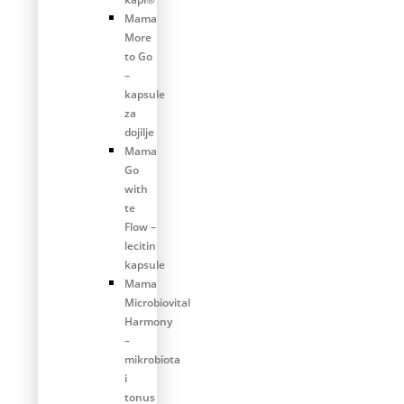
Mama
More
to Go
–
kapsule
za
dojilje
Mama
Go
with
te
Flow –
lecitin
kapsule
Mama
Microbiovital
Harmony
–
mikrobiota
i
tonus