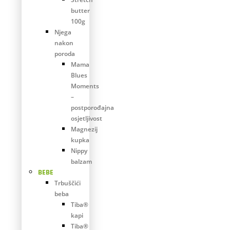
butter
100g
Njega
nakon
poroda
Mama
Blues
Moments
–
postporođajna
osjetljivost
Magnezij
kupka
Nippy
balzam
BEBE
Trbuščići
beba
Tiba®
kapi
Tiba®