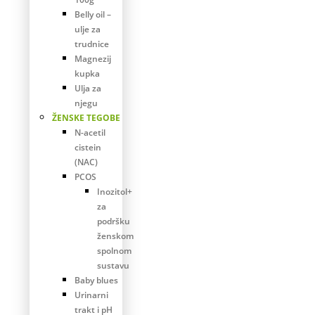
Belly oil –
ulje za
trudnice
Magnezij
kupka
Ulja za
njegu
ŽENSKE TEGOBE
N-acetil
cistein
(NAC)
PCOS
Inozitol+
za
podršku
ženskom
spolnom
sustavu
Baby blues
Urinarni
trakt i pH