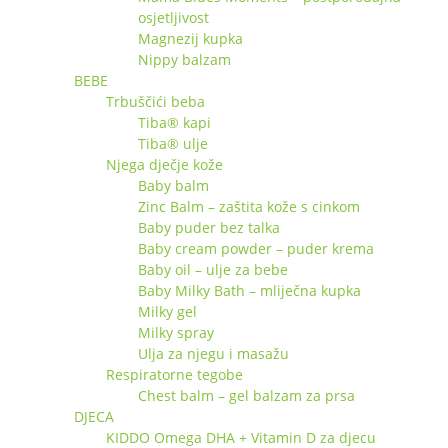
osjetljivost
Magnezij kupka
Nippy balzam
BEBE
Trbuščići beba
Tiba® kapi
Tiba® ulje
Njega dječje kože
Baby balm
Zinc Balm – zaštita kože s cinkom
Baby puder bez talka
Baby cream powder – puder krema
Baby oil – ulje za bebe
Baby Milky Bath – mliječna kupka
Milky gel
Milky spray
Ulja za njegu i masažu
Respiratorne tegobe
Chest balm – gel balzam za prsa
DJECA
KIDDO Omega DHA + Vitamin D za djecu