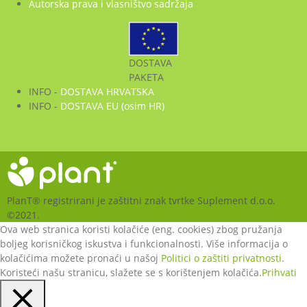
Autorska prava i vlasništvo sadržaja
DOSTAVA
PAKETA
INFO -
DOSTAVA HRVATSKA
INFO -
DOSTAVA EU (osim HR)
PlanT® registrirani je zaštitni znak tvrtke Suplement d.o.o.
©2021.
Ova web stranica koristi kolačiće (eng. cookies) zbog pružanja
boljeg korisničkog iskustva i funkcionalnosti. Više informacija o
kolačićima možete pronaći u našoj
Politici o zaštiti privatnosti
.
Koristeći našu stranicu, slažete se s korištenjem kolačića.
Prihvati