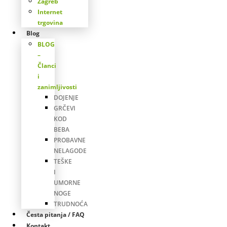
Zagreb
Internet
trgovina
Blog
BLOG
–
Članci
i
zanimljivosti
DOJENJE
GRČEVI
KOD
BEBA
PROBAVNE
NELAGODE
TEŠKE
I
UMORNE
NOGE
TRUDNOĆA
Česta pitanja / FAQ
Kontakt