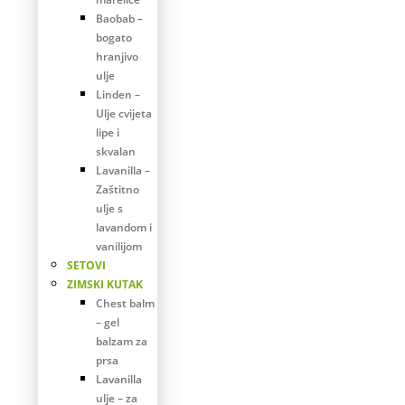
Baobab –
bogato
hranjivo
ulje
Linden –
Ulje cvijeta
lipe i
skvalan
Lavanilla –
Zaštitno
ulje s
lavandom i
vanilijom
SETOVI
ZIMSKI KUTAK
Chest balm
– gel
balzam za
prsa
Lavanilla
ulje – za