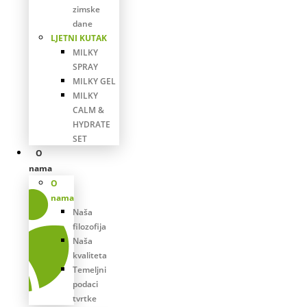
zimske
dane
LJETNI KUTAK
MILKY
SPRAY
MILKY GEL
MILKY
CALM &
HYDRATE
SET
O
nama
O
nama
Naša
filozofija
Naša
kvaliteta
Temeljni
podaci
tvrtke