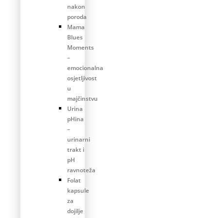
nakon
poroda
Mama
Blues
Moments
–
emocionalna
osjetljivost
u
majčinstvu
Urina
pHina
–
urinarni
trakt i
pH
ravnoteža
Folat
kapsule
za
dojilje