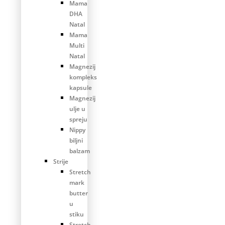
Mama
DHA
Natal
Mama
Multi
Natal
Magnezij
kompleks
kapsule
Magnezij
ulje u
spreju
Nippy
biljni
balzam
Strije
Stretch
mark
butter
u
stiku
Stretch