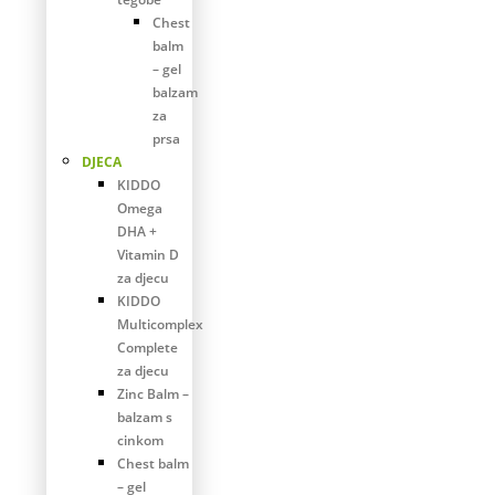
Chest
balm
– gel
balzam
za
prsa
DJECA
KIDDO
Omega
DHA +
Vitamin D
za djecu
KIDDO
Multicomplex
Complete
za djecu
Zinc Balm –
balzam s
cinkom
Chest balm
– gel