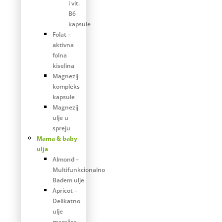
i vit.
B6
kapsule
Folat –
aktivna
folna
kiselina
Magnezij
kompleks
kapsule
Magnezij
ulje u
spreju
Mama & baby
ulja
Almond –
Multifunkcionalno
Badem ulje
Apricot –
Delikatno
ulje
marelice