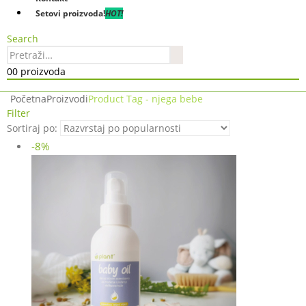
Setovi proizvoda!
HOT!
Search
0
0 proizvoda
Početna
Proizvodi
Product Tag -
njega bebe
Filter
Sortiraj po:
-8%