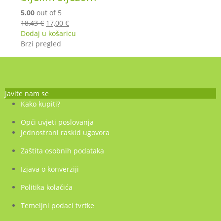
5.00
out of 5
Izvorna
Trenutna
18,43
€
17,00
€
cijena
cijena
Dodaj u košaricu
bila
je:
Brzi pregled
je:
17,00 €.
18,43 €.
Javite nam se
Kako kupiti?
Opći uvjeti poslovanja
Jednostrani raskid ugovora
Zaštita osobnih podataka
Izjava o konverziji
Politika kolačića
Temeljni podaci tvrtke