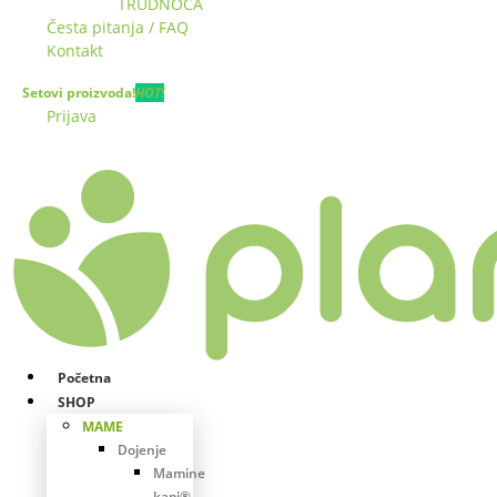
TRUDNOĆA
Česta pitanja / FAQ
Kontakt
Setovi proizvoda!
HOT!
Prijava
Početna
SHOP
MAME
Dojenje
Mamine
kapi®