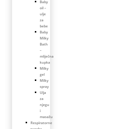
Baby
oil –
ulje
za
bebe
Baby
Milky
Bath
–
mliječna
kupka
Milky
gel
Milky
spray
Ulja
za
njegu
i
masažu
Respiratorne
tegobe