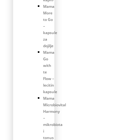
Mama
More
to Go
–
kapsule
za
dojilje
Mama
Go
with
te
Flow –
lecitin
kapsule
Mama
Microbiovital
Harmony
–
mikrobiota
i
tonus