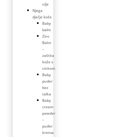
ulje
Njega
dječje kože
Baby
balm
Zinc
Balm
–
zaštita
kože s
cinkom
Baby
puder
bez
talka
Baby
cream
powder
–
puder
krema