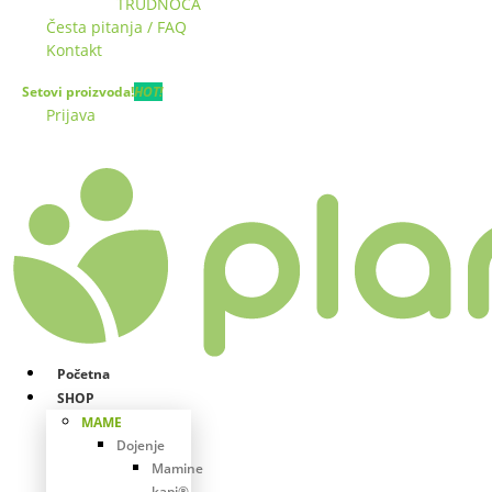
TRUDNOĆA
Česta pitanja / FAQ
Kontakt
Setovi proizvoda!
HOT!
Prijava
Početna
SHOP
MAME
Dojenje
Mamine
kapi®