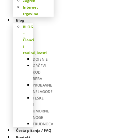
Zagreb
Internet
trgovina
Blog
BLOG
–
Članci
i
zanimljivosti
DOJENJE
GRČEVI
KOD
BEBA
PROBAVNE
NELAGODE
TEŠKE
I
UMORNE
NOGE
TRUDNOĆA
Česta pitanja / FAQ
Kontakt