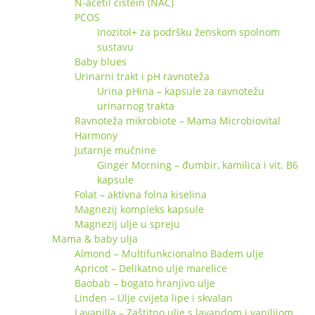
N-acetil cistein (NAC)
PCOS
Inozitol+ za podršku ženskom spolnom
sustavu
Baby blues
Urinarni trakt i pH ravnoteža
Urina pHina – kapsule za ravnotežu
urinarnog trakta
Ravnoteža mikrobiote – Mama Microbiovital
Harmony
Jutarnje mučnine
Ginger Morning – đumbir, kamilica i vit. B6
kapsule
Folat – aktivna folna kiselina
Magnezij kompleks kapsule
Magnezij ulje u spreju
Mama & baby ulja
Almond – Multifunkcionalno Badem ulje
Apricot – Delikatno ulje marelice
Baobab – bogato hranjivo ulje
Linden – Ulje cvijeta lipe i skvalan
Lavanilla – Zaštitno ulje s lavandom i vanilijom