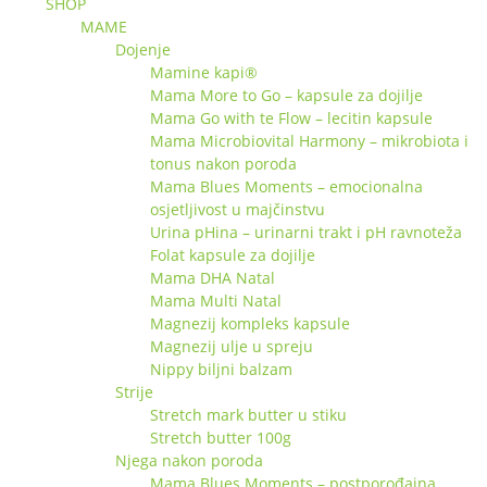
SHOP
MAME
Dojenje
Mamine kapi®
Mama More to Go – kapsule za dojilje
Mama Go with te Flow – lecitin kapsule
Mama Microbiovital Harmony – mikrobiota i
tonus nakon poroda
Mama Blues Moments – emocionalna
osjetljivost u majčinstvu
Urina pHina – urinarni trakt i pH ravnoteža
Folat kapsule za dojilje
Mama DHA Natal
Mama Multi Natal
Magnezij kompleks kapsule
Magnezij ulje u spreju
Nippy biljni balzam
Strije
Stretch mark butter u stiku
Stretch butter 100g
Njega nakon poroda
Mama Blues Moments – postporođajna