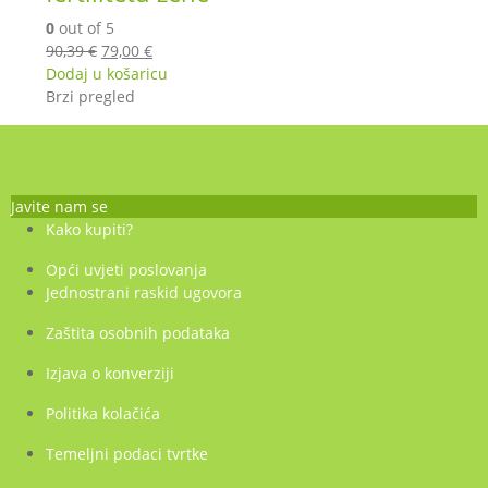
0
out of 5
Izvorna
Trenutna
90,39
€
79,00
€
cijena
cijena
Dodaj u košaricu
bila
je:
Brzi pregled
je:
79,00 €.
90,39 €.
Javite nam se
Kako kupiti?
Opći uvjeti poslovanja
Jednostrani raskid ugovora
Zaštita osobnih podataka
Izjava o konverziji
Politika kolačića
Temeljni podaci tvrtke