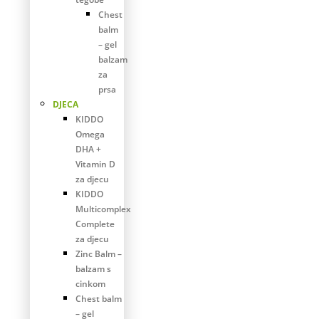
Chest
balm
– gel
balzam
za
prsa
DJECA
KIDDO
Omega
DHA +
Vitamin D
za djecu
KIDDO
Multicomplex
Complete
za djecu
Zinc Balm –
balzam s
cinkom
Chest balm
– gel