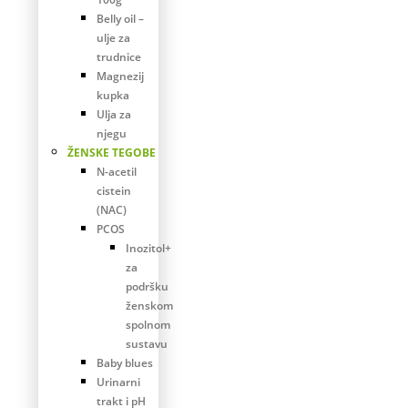
Belly oil –
ulje za
trudnice
Magnezij
kupka
Ulja za
njegu
ŽENSKE TEGOBE
N-acetil
cistein
(NAC)
PCOS
Inozitol+
za
podršku
ženskom
spolnom
sustavu
Baby blues
Urinarni
trakt i pH