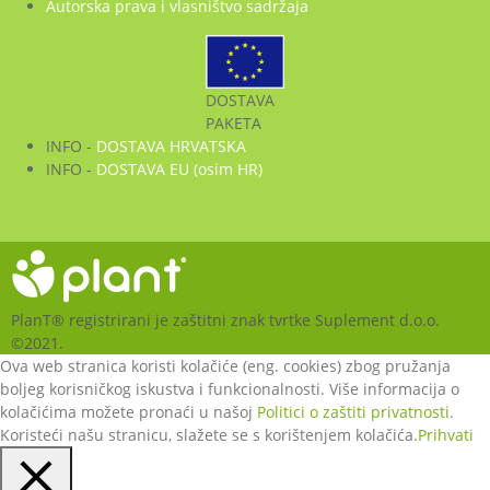
Autorska prava i vlasništvo sadržaja
DOSTAVA
PAKETA
INFO -
DOSTAVA HRVATSKA
INFO -
DOSTAVA EU (osim HR)
PlanT® registrirani je zaštitni znak tvrtke Suplement d.o.o.
©2021.
Ova web stranica koristi kolačiće (eng. cookies) zbog pružanja
boljeg korisničkog iskustva i funkcionalnosti. Više informacija o
kolačićima možete pronaći u našoj
Politici o zaštiti privatnosti
.
Koristeći našu stranicu, slažete se s korištenjem kolačića.
Prihvati