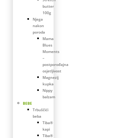
butter
100g
Njega
nakon
poroda
Mama
Blues
Moments
–
postporođajna
osjetljivost
Magnezij
kupka
Nippy
balzam
BEBE
Trbuščići
beba
Tiba®
kapi
Tiba®