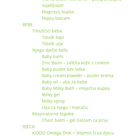
osjetljivost
Magnezij kupka
Nippy balzam
BEBE
Trbuščići beba
Tiba® kapi
Tiba® ulje
Njega dječje kože
Baby balm
Zinc Balm – zaštita kože s cinkom
Baby puder bez talka
Baby cream powder – puder krema
Baby oil – ulje za bebe
Baby Milky Bath – mliječna kupka
Milky gel
Milky spray
Ulja za njegu i masažu
Respiratorne tegobe
Chest balm – gel balzam za prsa
DJECA
KIDDO Omega DHA + Vitamin D za djecu