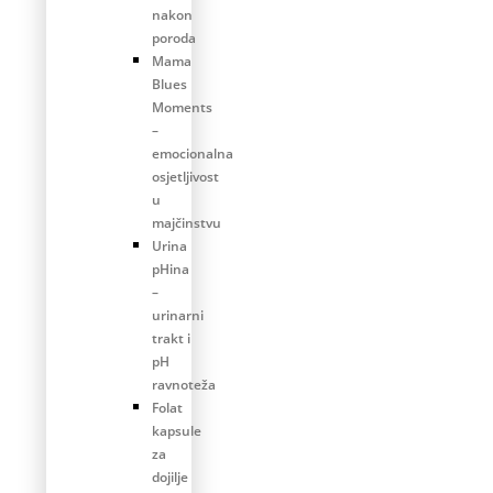
nakon
poroda
Mama
Blues
Moments
–
emocionalna
osjetljivost
u
majčinstvu
Urina
pHina
–
urinarni
trakt i
pH
ravnoteža
Folat
kapsule
za
dojilje