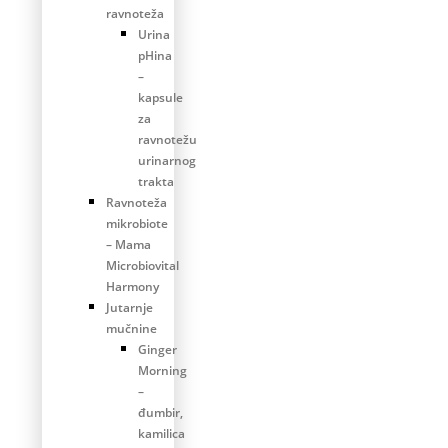
ravnoteža
Urina
pHina
–
kapsule
za
ravnotežu
urinarnog
trakta
Ravnoteža
mikrobiote
– Mama
Microbiovital
Harmony
Jutarnje
mučnine
Ginger
Morning
–
đumbir,
kamilica