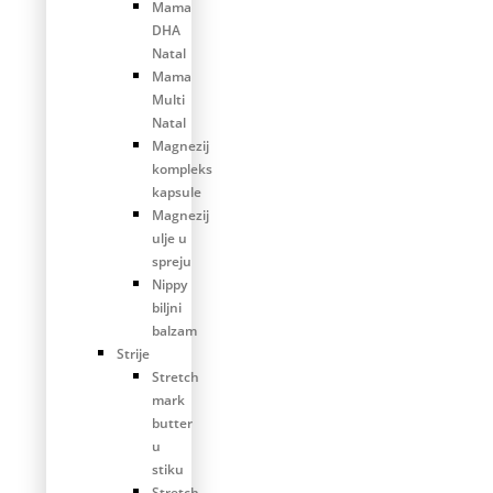
Mama
DHA
Natal
Mama
Multi
Natal
Magnezij
kompleks
kapsule
Magnezij
ulje u
spreju
Nippy
biljni
balzam
Strije
Stretch
mark
butter
u
stiku
Stretch