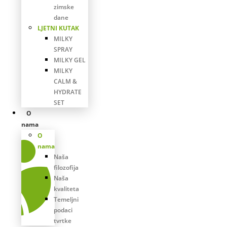
zimske
dane
LJETNI KUTAK
MILKY
SPRAY
MILKY GEL
MILKY
CALM &
HYDRATE
SET
O
nama
O
nama
Naša
filozofija
Naša
kvaliteta
Temeljni
podaci
tvrtke