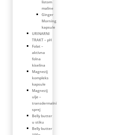
listom
maline
Ginger
Morning
kapsule
URINARNI
TRAKT – pH
Folat –
aktivna
folna
kiselina
Magnezij
kompleks
kapsule
Magnezij
ulje –
transdermalni
sprej
Belly butter
u stiku
Belly butter
100g