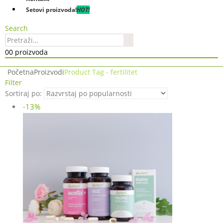
Setovi proizvoda!
HOT!
Search
0
0 proizvoda
Početna
Proizvodi
Product Tag -
fertilitet
Filter
Sortiraj po:
-13%