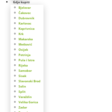
Gdje kupiti
Bjelovar
Čakovec
Dubrovnik
Karlovac
Koprivnica
Krk
Makarska
Metković
Osijek
Petrinja
Pula i Istra
Rijeka
Samobor
Sisak
Slavonski Brod
Solin
Split
Varaždin
Velika Gorica
Zadar