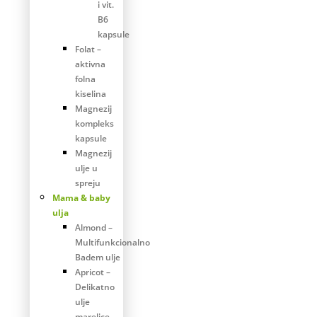
i vit.
B6
kapsule
Folat –
aktivna
folna
kiselina
Magnezij
kompleks
kapsule
Magnezij
ulje u
spreju
Mama & baby
ulja
Almond –
Multifunkcionalno
Badem ulje
Apricot –
Delikatno
ulje
marelice