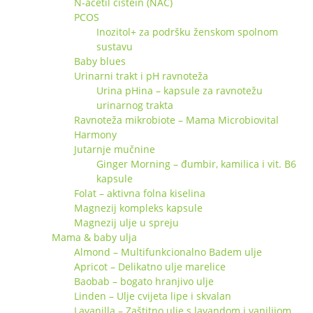
N-acetil cistein (NAC)
PCOS
Inozitol+ za podršku ženskom spolnom
sustavu
Baby blues
Urinarni trakt i pH ravnoteža
Urina pHina – kapsule za ravnotežu
urinarnog trakta
Ravnoteža mikrobiote – Mama Microbiovital
Harmony
Jutarnje mučnine
Ginger Morning – đumbir, kamilica i vit. B6
kapsule
Folat – aktivna folna kiselina
Magnezij kompleks kapsule
Magnezij ulje u spreju
Mama & baby ulja
Almond – Multifunkcionalno Badem ulje
Apricot – Delikatno ulje marelice
Baobab – bogato hranjivo ulje
Linden – Ulje cvijeta lipe i skvalan
Lavanilla – Zaštitno ulje s lavandom i vanilijom