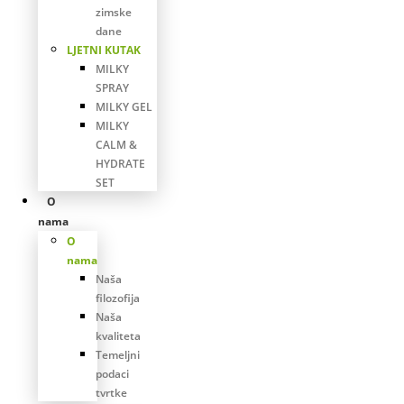
zimske
dane
LJETNI KUTAK
MILKY
SPRAY
MILKY GEL
MILKY
CALM &
HYDRATE
SET
O
nama
O
nama
Naša
filozofija
Naša
kvaliteta
Temeljni
podaci
tvrtke