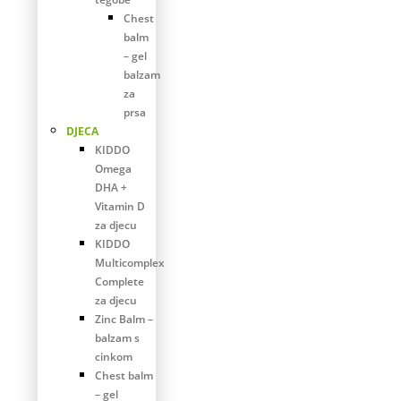
Chest
balm
– gel
balzam
za
prsa
DJECA
KIDDO
Omega
DHA +
Vitamin D
za djecu
KIDDO
Multicomplex
Complete
za djecu
Zinc Balm –
balzam s
cinkom
Chest balm
– gel