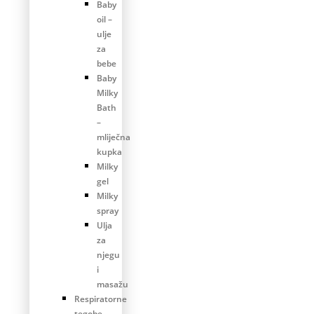
Baby
oil –
ulje
za
bebe
Baby
Milky
Bath
–
mliječna
kupka
Milky
gel
Milky
spray
Ulja
za
njegu
i
masažu
Respiratorne
tegobe