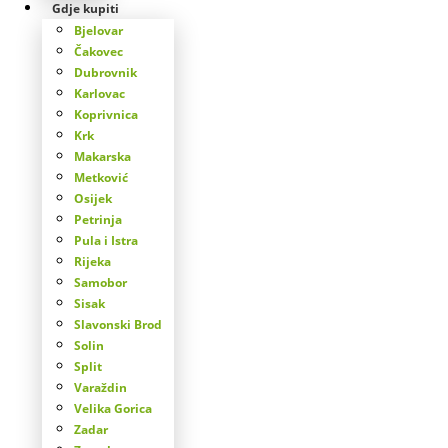
Gdje kupiti
Bjelovar
Čakovec
Dubrovnik
Karlovac
Koprivnica
Krk
Makarska
Metković
Osijek
Petrinja
Pula i Istra
Rijeka
Samobor
Sisak
Slavonski Brod
Solin
Split
Varaždin
Velika Gorica
Zadar