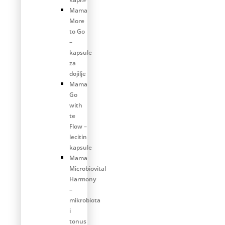
Mama
More
to Go
–
kapsule
za
dojilje
Mama
Go
with
te
Flow –
lecitin
kapsule
Mama
Microbiovital
Harmony
–
mikrobiota
i
tonus