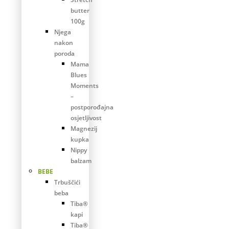
butter
100g
Njega
nakon
poroda
Mama
Blues
Moments
–
postporođajna
osjetljivost
Magnezij
kupka
Nippy
balzam
BEBE
Trbuščići
beba
Tiba®
kapi
Tiba®