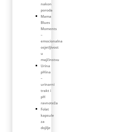
nakon
poroda
Mama
Blues
Moments
–
emocionalna
osjetljivost
u
majčinstvu
Urina
pHina
–
urinarni
trakt i
pH
ravnoteža
Folat
kapsule
za
dojilje