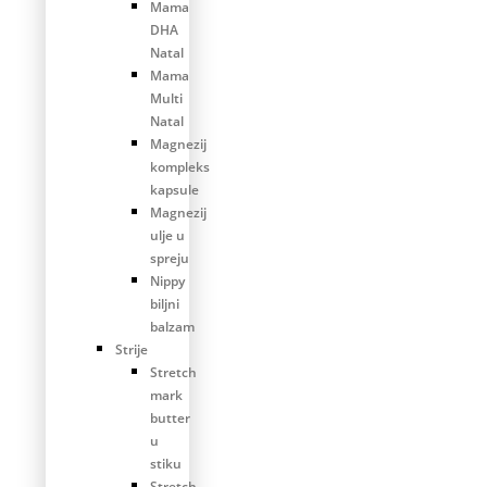
Mama
DHA
Natal
Mama
Multi
Natal
Magnezij
kompleks
kapsule
Magnezij
ulje u
spreju
Nippy
biljni
balzam
Strije
Stretch
mark
butter
u
stiku
Stretch