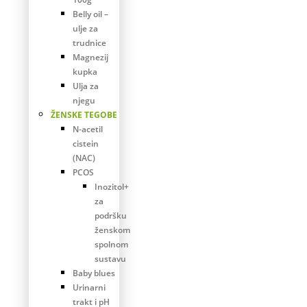
Belly oil –
ulje za
trudnice
Magnezij
kupka
Ulja za
njegu
ŽENSKE TEGOBE
N-acetil
cistein
(NAC)
PCOS
Inozitol+
za
podršku
ženskom
spolnom
sustavu
Baby blues
Urinarni
trakt i pH