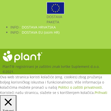
DOSTAVA
PAKETA
INFO -
DOSTAVA HRVATSKA
INFO -
DOSTAVA EU (osim HR)
PlanT® registrirani je zaštitni znak tvrtke Suplement d.o.o.
©2021.
Ova web stranica koristi kolačiće (eng. cookies) zbog pružanja
boljeg korisničkog iskustva i funkcionalnosti. Više informacija o
kolačićima možete pronaći u našoj
Politici o zaštiti privatnosti
.
Koristeći našu stranicu, slažete se s korištenjem kolačića.
Prihvati
Zatvori