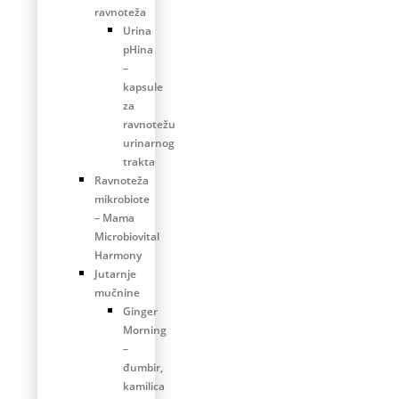
ravnoteža
Urina
pHina
–
kapsule
za
ravnotežu
urinarnog
trakta
Ravnoteža
mikrobiote
– Mama
Microbiovital
Harmony
Jutarnje
mučnine
Ginger
Morning
–
đumbir,
kamilica