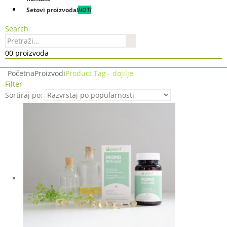
Setovi proizvoda!
HOT!
Search
0
0 proizvoda
Početna
Proizvodi
Product Tag -
dojilje
Filter
Sortiraj po: