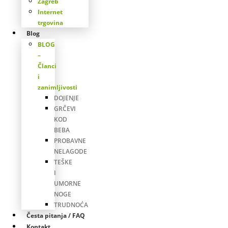
Zagreb
Internet
trgovina
Blog
BLOG
–
Članci
i
zanimljivosti
DOJENJE
GRČEVI
KOD
BEBA
PROBAVNE
NELAGODE
TEŠKE
I
UMORNE
NOGE
TRUDNOĆA
Česta pitanja / FAQ
Kontakt