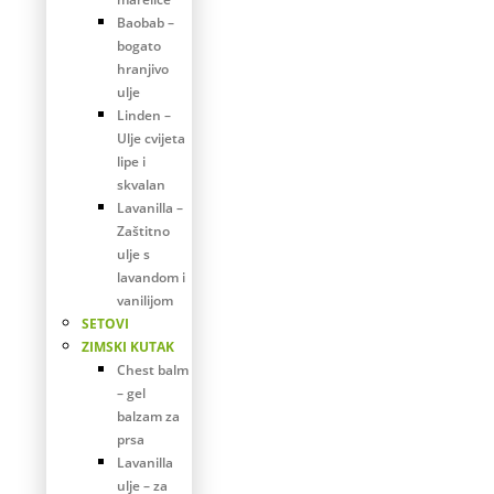
Baobab –
bogato
hranjivo
ulje
Linden –
Ulje cvijeta
lipe i
skvalan
Lavanilla –
Zaštitno
ulje s
lavandom i
vanilijom
SETOVI
ZIMSKI KUTAK
Chest balm
– gel
balzam za
prsa
Lavanilla
ulje – za