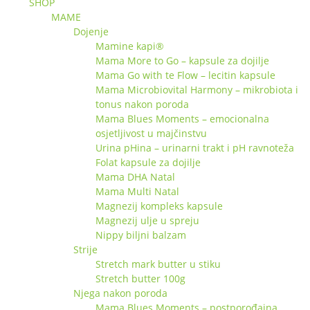
SHOP
MAME
Dojenje
Mamine kapi®
Mama More to Go – kapsule za dojilje
Mama Go with te Flow – lecitin kapsule
Mama Microbiovital Harmony – mikrobiota i
tonus nakon poroda
Mama Blues Moments – emocionalna
osjetljivost u majčinstvu
Urina pHina – urinarni trakt i pH ravnoteža
Folat kapsule za dojilje
Mama DHA Natal
Mama Multi Natal
Magnezij kompleks kapsule
Magnezij ulje u spreju
Nippy biljni balzam
Strije
Stretch mark butter u stiku
Stretch butter 100g
Njega nakon poroda
Mama Blues Moments – postporođajna