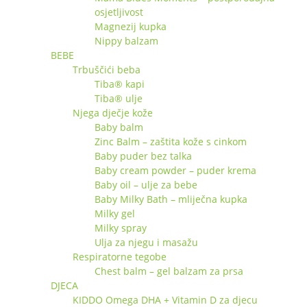
osjetljivost
Magnezij kupka
Nippy balzam
BEBE
Trbuščići beba
Tiba® kapi
Tiba® ulje
Njega dječje kože
Baby balm
Zinc Balm – zaštita kože s cinkom
Baby puder bez talka
Baby cream powder – puder krema
Baby oil – ulje za bebe
Baby Milky Bath – mliječna kupka
Milky gel
Milky spray
Ulja za njegu i masažu
Respiratorne tegobe
Chest balm – gel balzam za prsa
DJECA
KIDDO Omega DHA + Vitamin D za djecu