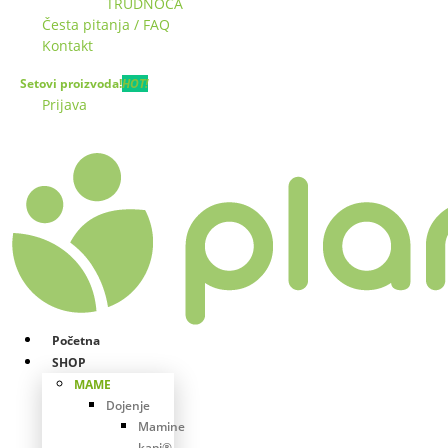
TRUDNOĆA
Česta pitanja / FAQ
Kontakt
Setovi proizvoda!
HOT!
Prijava
Početna
SHOP
MAME
Dojenje
Mamine
kapi®