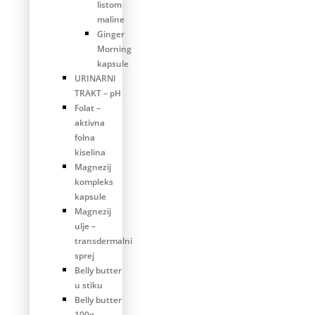
listom
maline
Ginger
Morning
kapsule
URINARNI
TRAKT – pH
Folat –
aktivna
folna
kiselina
Magnezij
kompleks
kapsule
Magnezij
ulje –
transdermalni
sprej
Belly butter
u stiku
Belly butter
100g