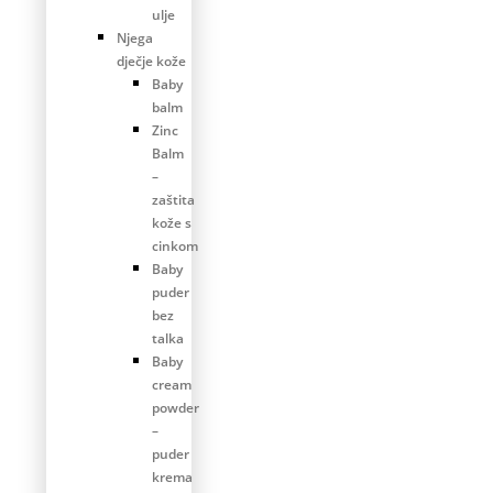
ulje
Njega
dječje kože
Baby
balm
Zinc
Balm
–
zaštita
kože s
cinkom
Baby
puder
bez
talka
Baby
cream
powder
–
puder
krema