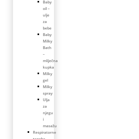
Baby
oil –
ulje
za
bebe
Baby
Milky
Bath
–
mliječna
kupka
Milky
gel
Milky
spray
Ulja
za
njegu
i
masažu
Respiratorne
tegobe