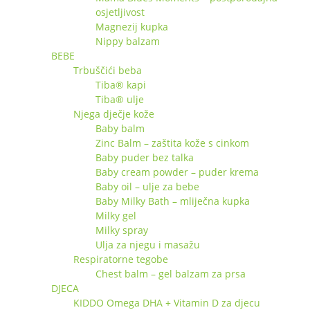
osjetljivost
Magnezij kupka
Nippy balzam
BEBE
Trbuščići beba
Tiba® kapi
Tiba® ulje
Njega dječje kože
Baby balm
Zinc Balm – zaštita kože s cinkom
Baby puder bez talka
Baby cream powder – puder krema
Baby oil – ulje za bebe
Baby Milky Bath – mliječna kupka
Milky gel
Milky spray
Ulja za njegu i masažu
Respiratorne tegobe
Chest balm – gel balzam za prsa
DJECA
KIDDO Omega DHA + Vitamin D za djecu