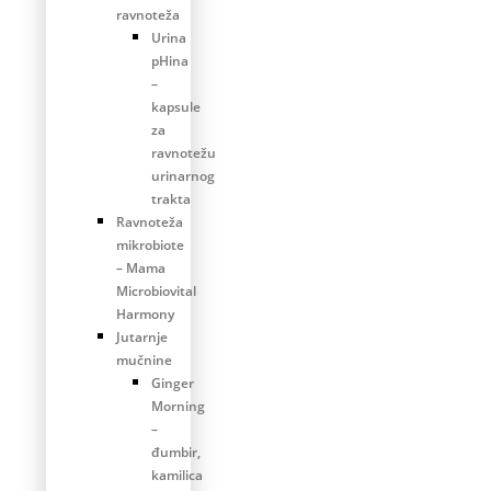
ravnoteža
Urina
pHina
–
kapsule
za
ravnotežu
urinarnog
trakta
Ravnoteža
mikrobiote
– Mama
Microbiovital
Harmony
Jutarnje
mučnine
Ginger
Morning
–
đumbir,
kamilica