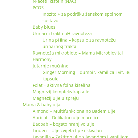
N-acetil cistein (NAC)
PCOS
Inozitol+ za podršku ženskom spolnom
sustavu
Baby blues
Urinarni trakt i pH ravnoteža
Urina pHina – kapsule za ravnotežu
urinarnog trakta
Ravnoteža mikrobiote – Mama Microbiovital
Harmony
Jutarnje mučnine
Ginger Morning – đumbir, kamilica i vit. B6
kapsule
Folat – aktivna folna kiselina
Magnezij kompleks kapsule
Magnezij ulje u spreju
Mama & baby ulja
Almond – Multifunkcionalno Badem ulje
Apricot – Delikatno ulje marelice
Baobab – bogato hranjivo ulje
Linden – Ulje cvijeta lipe i skvalan
Lavanilla – Zaštitno ulje s lavandom i vanilijom