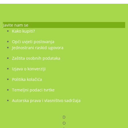
je:
35,60 €.
38,65 €.
Javite nam se
Kako kupiti?
Opći uvjeti poslovanja
Jednostrani raskid ugovora
Zaštita osobnih podataka
Izjava o konverziji
Politika kolačića
Temeljni podaci tvrtke
Autorska prava i vlasništvo sadržaja
D
O