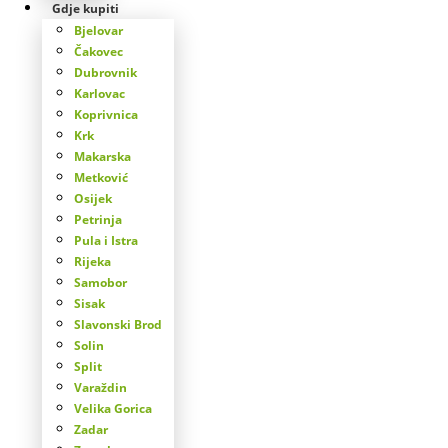
Gdje kupiti
Bjelovar
Čakovec
Dubrovnik
Karlovac
Koprivnica
Krk
Makarska
Metković
Osijek
Petrinja
Pula i Istra
Rijeka
Samobor
Sisak
Slavonski Brod
Solin
Split
Varaždin
Velika Gorica
Zadar