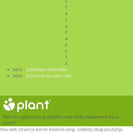
S
T
A
V
A
P
A
K
E
T
A
INFO -
DOSTAVA HRVATSKA
INFO -
DOSTAVA EU (osim HR)
PlanT® registrirani je zaštitni znak tvrtke Suplement d.o.o.
©2021.
Ova web stranica koristi kolačiće (eng. cookies) zbog pružanja