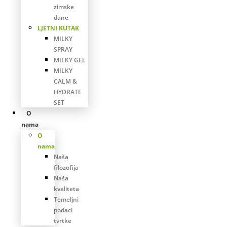
zimske
dane
LJETNI KUTAK
MILKY
SPRAY
MILKY GEL
MILKY
CALM &
HYDRATE
SET
O
nama
O
nama
Naša
filozofija
Naša
kvaliteta
Temeljni
podaci
tvrtke