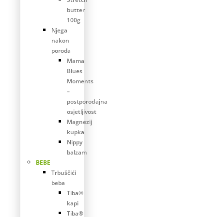
butter
100g
Njega
nakon
poroda
Mama
Blues
Moments
–
postporođajna
osjetljivost
Magnezij
kupka
Nippy
balzam
BEBE
Trbuščići
beba
Tiba®
kapi
Tiba®