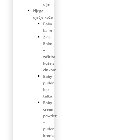
ulje
Njega
dječje kože
Baby
balm
Zinc
Balm
–
zaštita
kože s
cinkom
Baby
puder
bez
talka
Baby
cream
powder
–
puder
krema