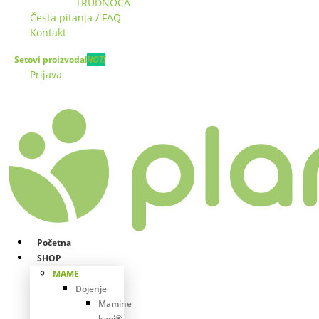
TRUDNOĆA
Česta pitanja / FAQ
Kontakt
Setovi proizvoda!
HOT!
Prijava
Početna
SHOP
MAME
Dojenje
Mamine
kapi®