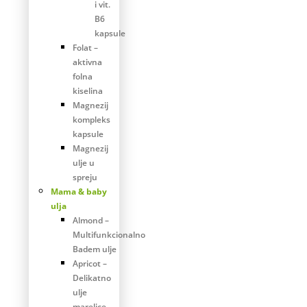
i vit.
B6
kapsule
Folat –
aktivna
folna
kiselina
Magnezij
kompleks
kapsule
Magnezij
ulje u
spreju
Mama & baby
ulja
Almond –
Multifunkcionalno
Badem ulje
Apricot –
Delikatno
ulje
marelice