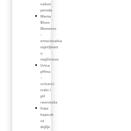
nakon
poroda
Mama
Blues
Moments
–
emocionalna
osjetljivost
u
majčinstvu
Urina
pHina
–
urinarni
trakt i
pH
ravnoteža
Folat
kapsule
za
dojilje