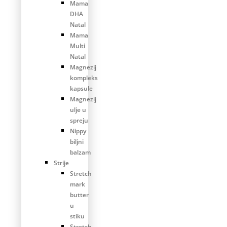
Mama
DHA
Natal
Mama
Multi
Natal
Magnezij
kompleks
kapsule
Magnezij
ulje u
spreju
Nippy
biljni
balzam
Strije
Stretch
mark
butter
u
stiku
Stretch