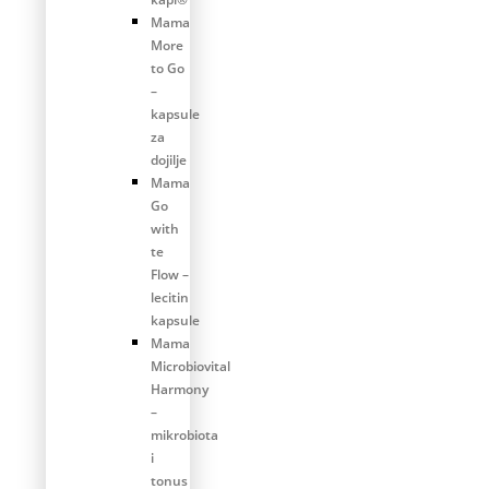
Mama
More
to Go
–
kapsule
za
dojilje
Mama
Go
with
te
Flow –
lecitin
kapsule
Mama
Microbiovital
Harmony
–
mikrobiota
i
tonus