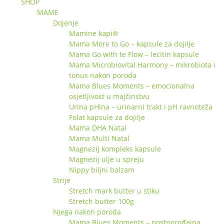
SHOP
MAME
Dojenje
Mamine kapi®
Mama More to Go – kapsule za dojilje
Mama Go with te Flow – lecitin kapsule
Mama Microbiovital Harmony – mikrobiota i
tonus nakon poroda
Mama Blues Moments – emocionalna
osjetljivost u majčinstvu
Urina pHina – urinarni trakt i pH ravnoteža
Folat kapsule za dojilje
Mama DHA Natal
Mama Multi Natal
Magnezij kompleks kapsule
Magnezij ulje u spreju
Nippy biljni balzam
Strije
Stretch mark butter u stiku
Stretch butter 100g
Njega nakon poroda
Mama Blues Moments – postporođajna