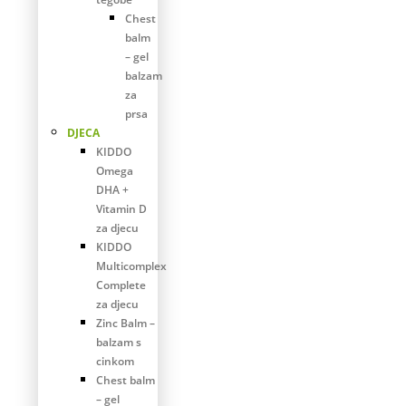
Chest
balm
– gel
balzam
za
prsa
DJECA
KIDDO
Omega
DHA +
Vitamin D
za djecu
KIDDO
Multicomplex
Complete
za djecu
Zinc Balm –
balzam s
cinkom
Chest balm
– gel