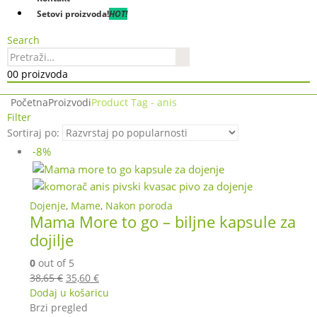
Setovi proizvoda!
HOT!
Search
0
0 proizvoda
Početna
Proizvodi
Product Tag -
anis
Filter
Sortiraj po:
-8%
Dojenje
,
Mame
,
Nakon poroda
Mama More to go – biljne kapsule za
dojilje
0
out of 5
Izvorna
Trenutna
38,65
€
35,60
€
cijena
cijena
Dodaj u košaricu
bila
je:
Brzi pregled