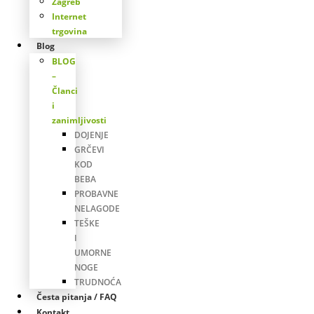
Zagreb
Internet
trgovina
Blog
BLOG
–
Članci
i
zanimljivosti
DOJENJE
GRČEVI
KOD
BEBA
PROBAVNE
NELAGODE
TEŠKE
I
UMORNE
NOGE
TRUDNOĆA
Česta pitanja / FAQ
Kontakt