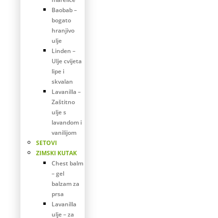
Baobab –
bogato
hranjivo
ulje
Linden –
Ulje cvijeta
lipe i
skvalan
Lavanilla –
Zaštitno
ulje s
lavandom i
vanilijom
SETOVI
ZIMSKI KUTAK
Chest balm
– gel
balzam za
prsa
Lavanilla
ulje – za