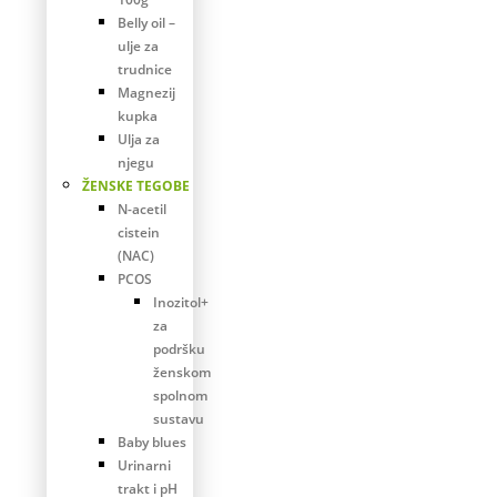
Belly oil –
ulje za
trudnice
Magnezij
kupka
Ulja za
njegu
ŽENSKE TEGOBE
N-acetil
cistein
(NAC)
PCOS
Inozitol+
za
podršku
ženskom
spolnom
sustavu
Baby blues
Urinarni
trakt i pH