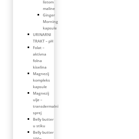
listom
maline
Ginger
Morning
kapsule
URINARNI
TRAKT – pH
Folat –
aktivna
folna
kiselina
Magnezij
kompleks
kapsule
Magnezij
ulje –
transdermalni
sprej
Belly butter
u stiku
Belly butter
100g