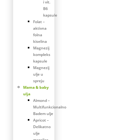
i vit.
B6
kapsule
Folat –
aktivna
folna
kiselina
Magnezij
kompleks
kapsule
Magnezij
ulje u
spreju
Mama & baby
ulja
Almond –
Multifunkcionalno
Badem ulje
Apricot –
Delikatno
ulje
marelice