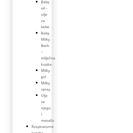
Baby
oil –
ulje
za
bebe
Baby
Milky
Bath
–
mliječna
kupka
Milky
gel
Milky
spray
Ulja
za
njegu
i
masažu
Respiratorne
tegobe