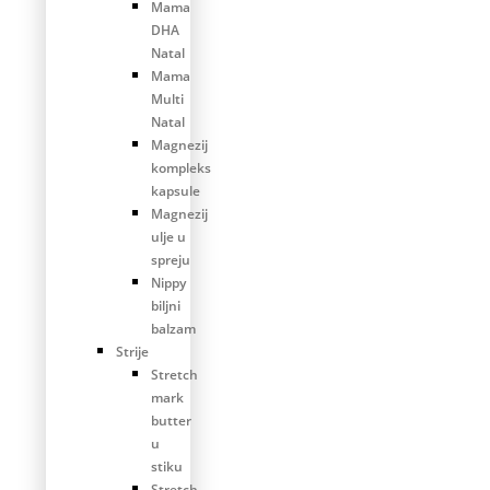
Mama
DHA
Natal
Mama
Multi
Natal
Magnezij
kompleks
kapsule
Magnezij
ulje u
spreju
Nippy
biljni
balzam
Strije
Stretch
mark
butter
u
stiku
Stretch