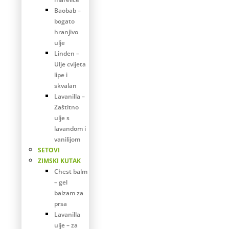
Baobab –
bogato
hranjivo
ulje
Linden –
Ulje cvijeta
lipe i
skvalan
Lavanilla –
Zaštitno
ulje s
lavandom i
vanilijom
SETOVI
ZIMSKI KUTAK
Chest balm
– gel
balzam za
prsa
Lavanilla
ulje – za