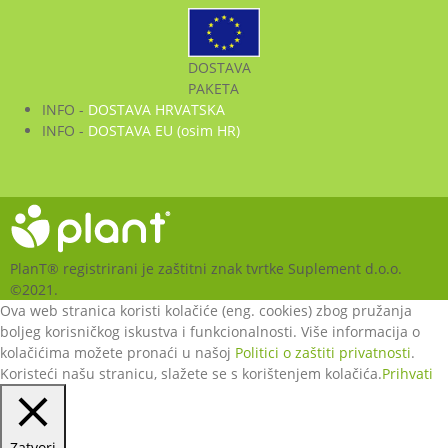
DOSTAVA
PAKETA
INFO -
DOSTAVA HRVATSKA
INFO -
DOSTAVA EU (osim HR)
PlanT® registrirani je zaštitni znak tvrtke Suplement d.o.o.
©2021.
Ova web stranica koristi kolačiće (eng. cookies) zbog pružanja
boljeg korisničkog iskustva i funkcionalnosti. Više informacija o
kolačićima možete pronaći u našoj
Politici o zaštiti privatnosti
.
Koristeći našu stranicu, slažete se s korištenjem kolačića.
Prihvati
Zatvori