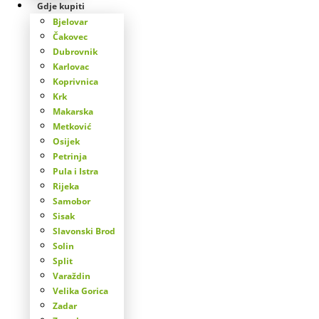
Gdje kupiti
Bjelovar
Čakovec
Dubrovnik
Karlovac
Koprivnica
Krk
Makarska
Metković
Osijek
Petrinja
Pula i Istra
Rijeka
Samobor
Sisak
Slavonski Brod
Solin
Split
Varaždin
Velika Gorica
Zadar