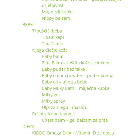
osjetljivost
Magnezij kupka
Nippy balzam
BEBE
Trbuščići beba
Tiba® kapi
Tiba® ulje
Njega dječje kože
Baby balm
Zinc Balm – zaštita kože s cinkom
Baby puder bez talka
Baby cream powder – puder krema
Baby oil – ulje za bebe
Baby Milky Bath – mliječna kupka
Milky gel
Milky spray
Ulja za njegu i masažu
Respiratorne tegobe
Chest balm – gel balzam za prsa
DJECA
KIDDO Omega DHA + Vitamin D za djecu