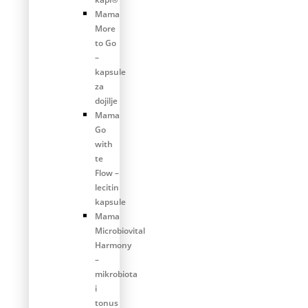
Mama
More
to Go
–
kapsule
za
dojilje
Mama
Go
with
te
Flow –
lecitin
kapsule
Mama
Microbiovital
Harmony
–
mikrobiota
i
tonus