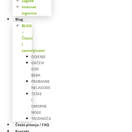
Zagreb
Internet
trgovina
Blog
BLOG
–
Članci
i
zanimljivosti
DOJENJE
GRČEVI
KOD
BEBA
PROBAVNE
NELAGODE
TEŠKE
I
UMORNE
NOGE
TRUDNOĆA
Česta pitanja / FAQ
Kontakt