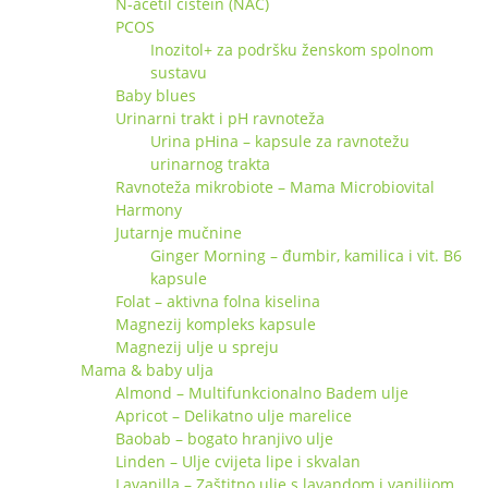
N-acetil cistein (NAC)
PCOS
Inozitol+ za podršku ženskom spolnom
sustavu
Baby blues
Urinarni trakt i pH ravnoteža
Urina pHina – kapsule za ravnotežu
urinarnog trakta
Ravnoteža mikrobiote – Mama Microbiovital
Harmony
Jutarnje mučnine
Ginger Morning – đumbir, kamilica i vit. B6
kapsule
Folat – aktivna folna kiselina
Magnezij kompleks kapsule
Magnezij ulje u spreju
Mama & baby ulja
Almond – Multifunkcionalno Badem ulje
Apricot – Delikatno ulje marelice
Baobab – bogato hranjivo ulje
Linden – Ulje cvijeta lipe i skvalan
Lavanilla – Zaštitno ulje s lavandom i vanilijom