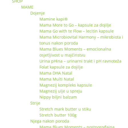
SHOP
MAME
Dojenje
Mamine kapi®
Mama More to Go – kapsule za dojilje
Mama Go with te Flow – lecitin kapsule
Mama Microbiovital Harmony – mikrobiota i
tonus nakon poroda
Mama Blues Moments – emocionalna
osjetljivost u majčinstvu
Urina pHina – urinarni trakt i pH ravnoteža
Folat kapsule za dojilje
Mama DHA Natal
Mama Multi Natal
Magnezij kompleks kapsule
Magnezij ulje u spreju
Nippy biljni balzam
Strije
Stretch mark butter u stiku
Stretch butter 100g
Njega nakon poroda
Mama Blues Moments – postporođajna