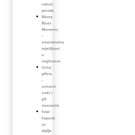
nakon
poroda
Mama
Blues
Moments
–
emocionalna
osjetljivost
u
majčinstvu
Urina
pHina
–
urinarni
trakt i
pH
ravnoteža
Folat
kapsule
za
dojilje