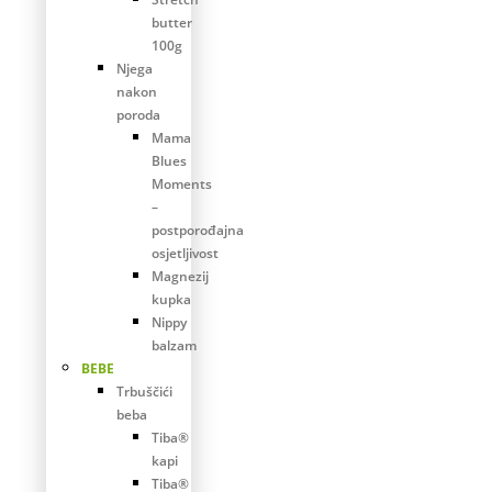
butter
100g
Njega
nakon
poroda
Mama
Blues
Moments
–
postporođajna
osjetljivost
Magnezij
kupka
Nippy
balzam
BEBE
Trbuščići
beba
Tiba®
kapi
Tiba®