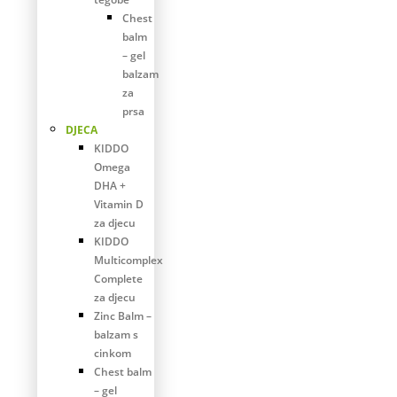
Chest
balm
– gel
balzam
za
prsa
DJECA
KIDDO
Omega
DHA +
Vitamin D
za djecu
KIDDO
Multicomplex
Complete
za djecu
Zinc Balm –
balzam s
cinkom
Chest balm
– gel