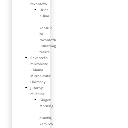
ravnoteža
Urina
pHina
–
kapsule
za
ravnotežu
urinarnog
trakta
Ravnoteža
mikrobiote
– Mama
Microbiovital
Harmony
Jutarnje
mučnine
Ginger
Morning
–
đumbir,
kamilica