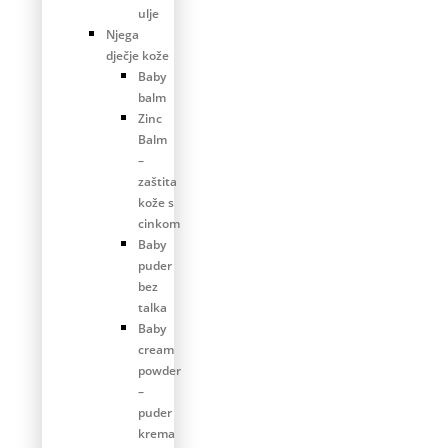
ulje
Njega
dječje kože
Baby
balm
Zinc
Balm
–
zaštita
kože s
cinkom
Baby
puder
bez
talka
Baby
cream
powder
–
puder
krema