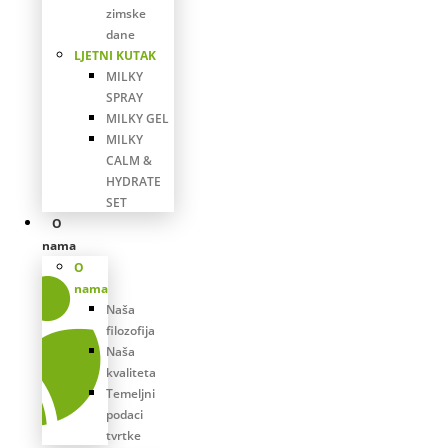
zimske
dane
LJETNI KUTAK
MILKY
SPRAY
MILKY GEL
MILKY
CALM &
HYDRATE
SET
O
nama
O
nama
Naša
filozofija
Naša
kvaliteta
Temeljni
podaci
tvrtke