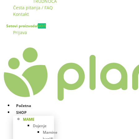
TRUDNOĆA
Česta pitanja / FAQ
Kontakt
Setovi proizvoda!
HOT!
Prijava
Početna
SHOP
MAME
Dojenje
Mamine
kapi®