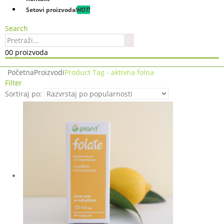
Setovi proizvoda!
HOT!
Search
0
0 proizvoda
Početna
Proizvodi
Product Tag -
aktivna folna
Filter
Sortiraj po: