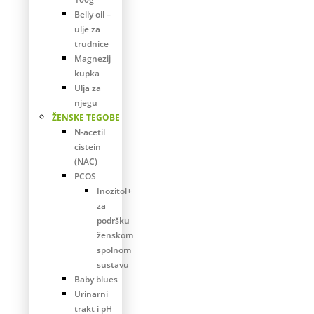
Belly oil –
ulje za
trudnice
Magnezij
kupka
Ulja za
njegu
ŽENSKE TEGOBE
N-acetil
cistein
(NAC)
PCOS
Inozitol+
za
podršku
ženskom
spolnom
sustavu
Baby blues
Urinarni
trakt i pH