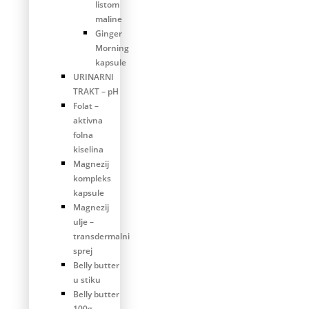
listom
maline
Ginger
Morning
kapsule
URINARNI
TRAKT – pH
Folat –
aktivna
folna
kiselina
Magnezij
kompleks
kapsule
Magnezij
ulje –
transdermalni
sprej
Belly butter
u stiku
Belly butter
100g