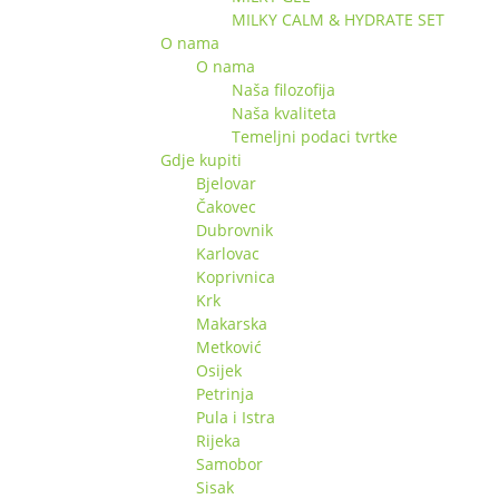
MILKY CALM & HYDRATE SET
O nama
O nama
Naša filozofija
Naša kvaliteta
Temeljni podaci tvrtke
Gdje kupiti
Bjelovar
Čakovec
Dubrovnik
Karlovac
Koprivnica
Krk
Makarska
Metković
Osijek
Petrinja
Pula i Istra
Rijeka
Samobor
Sisak