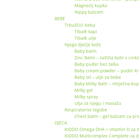
Magnezij kupka
Nippy balzam
BEBE
Trbuščići beba
Tiba® kapi
Tiba® ulje
Njega dječje kože
Baby balm
Zinc Balm – zaštita kože s cin
Baby puder bez talka
Baby cream powder – puder k
Baby oil – ulje za bebe
Baby Milky Bath – mliječna ku
Milky gel
Milky spray
Ulja za njegu i masažu
Respiratorne tegobe
Chest balm – gel balzam za pr
DJECA
KIDDO Omega DHA + Vitamin D za d
KIDDO Multicomplex Complete za d