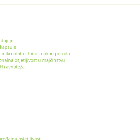
dojilje
 kapsule
 mikrobiota i tonus nakon poroda
lna osjetljivost u majčinstvu
pH ravnoteža
ođajna osjetljivost