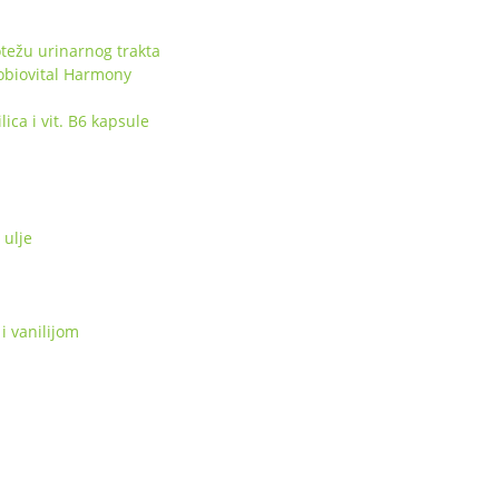
težu urinarnog trakta
obiovital Harmony
ca i vit. B6 kapsule
ulje
i vanilijom