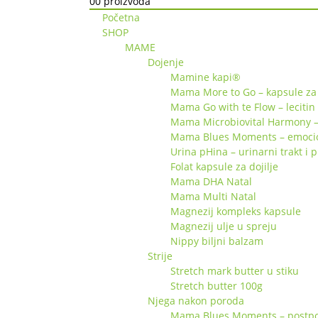
0
0 proizvoda
Početna
SHOP
MAME
Dojenje
Mamine kapi®
Mama More to Go – kapsule za 
Mama Go with te Flow – lecitin
Mama Microbiovital Harmony –
Mama Blues Moments – emociona
Urina pHina – urinarni trakt i 
Folat kapsule za dojilje
Mama DHA Natal
Mama Multi Natal
Magnezij kompleks kapsule
Magnezij ulje u spreju
Nippy biljni balzam
Strije
Stretch mark butter u stiku
Stretch butter 100g
Njega nakon poroda
Mama Blues Moments – postpor