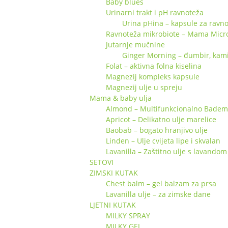
Baby blues
Urinarni trakt i pH ravnoteža
Urina pHina – kapsule za ravno
Ravnoteža mikrobiote – Mama Micr
Jutarnje mučnine
Ginger Morning – đumbir, kamili
Folat – aktivna folna kiselina
Magnezij kompleks kapsule
Magnezij ulje u spreju
Mama & baby ulja
Almond – Multifunkcionalno Badem 
Apricot – Delikatno ulje marelice
Baobab – bogato hranjivo ulje
Linden – Ulje cvijeta lipe i skvalan
Lavanilla – Zaštitno ulje s lavandom 
SETOVI
ZIMSKI KUTAK
Chest balm – gel balzam za prsa
Lavanilla ulje – za zimske dane
LJETNI KUTAK
MILKY SPRAY
MILKY GEL