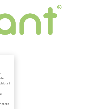
e
ule
biota i
na
vnoteža