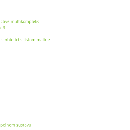
ctive multikompleks
a-3
inbiotici s listom maline
 spolnom sustavu