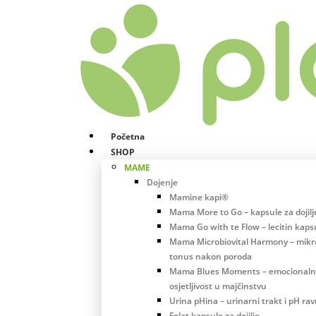
Početna
SHOP
MAME
Dojenje
Mamine kapi®
Mama More to Go – kapsule za dojilj
Mama Go with te Flow – lecitin kaps
Mama Microbiovital Harmony – mikro
tonus nakon poroda
Mama Blues Moments – emocional
osjetljivost u majčinstvu
Urina pHina – urinarni trakt i pH ra
Folat kapsule za dojilje