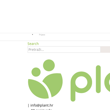
Prijava
Search
|
info@plant.hr