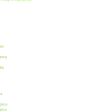
kom
rema
pka
sa
jecu
jecu