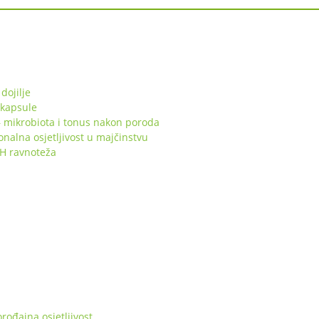
dojilje
 kapsule
 mikrobiota i tonus nakon poroda
lna osjetljivost u majčinstvu
pH ravnoteža
ođajna osjetljivost