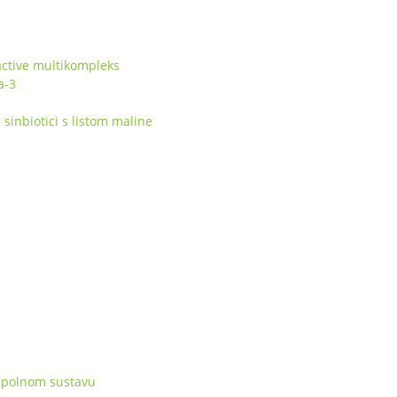
ctive multikompleks
a-3
inbiotici s listom maline
 spolnom sustavu