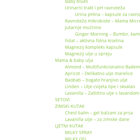
Baby blues
Urinarni trakt i pH ravnoteža
Urina pHina – kapsule za ravno
Ravnoteža mikrobiote – Mama Micr
Jutarnje mučnine
Ginger Morning – đumbir, kamili
Folat – aktivna folna kiselina
Magnezij kompleks kapsule
Magnezij ulje u spreju
Mama & baby ulja
Almond – Multifunkcionalno Badem 
Apricot – Delikatno ulje marelice
Baobab – bogato hranjivo ulje
Linden – Ulje cvijeta lipe i skvalan
Lavanilla – Zaštitno ulje s lavandom 
SETOVI
ZIMSKI KUTAK
Chest balm – gel balzam za prsa
Lavanilla ulje – za zimske dane
LJETNI KUTAK
MILKY SPRAY
MILKY GEL