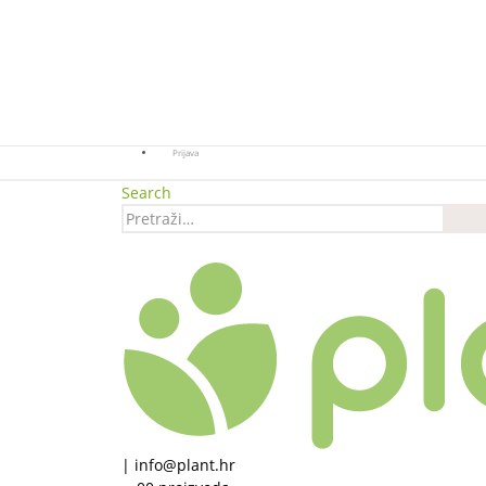
Prijava
Search
|
info@plant.hr