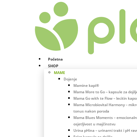
Početna
SHOP
MAME
Dojenje
Mamine kapi®
Mama More to Go – kapsule za dojilj
Mama Go with te Flow – lecitin kaps
Mama Microbiovital Harmony – mikro
tonus nakon poroda
Mama Blues Moments – emocional
osjetljivost u majčinstvu
Urina pHina – urinarni trakt i pH ra
Folat kapsule za dojilje