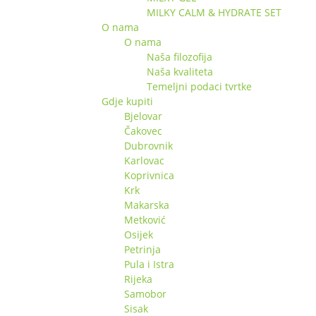
MILKY CALM & HYDRATE SET
O nama
O nama
Naša filozofija
Naša kvaliteta
Temeljni podaci tvrtke
Gdje kupiti
Bjelovar
Čakovec
Dubrovnik
Karlovac
Koprivnica
Krk
Makarska
Metković
Osijek
Petrinja
Pula i Istra
Rijeka
Samobor
Sisak