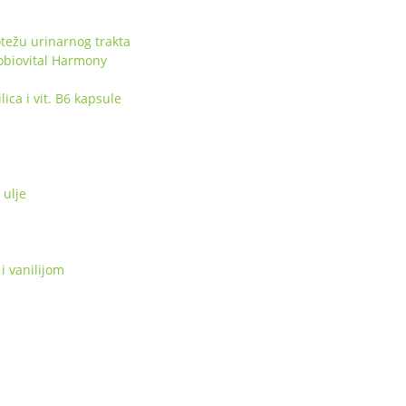
težu urinarnog trakta
obiovital Harmony
ca i vit. B6 kapsule
ulje
i vanilijom