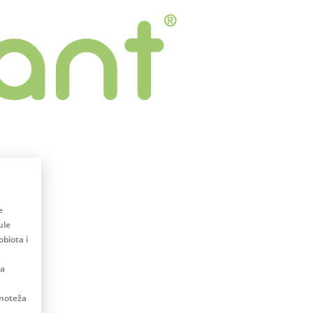
e
ule
biota i
na
vnoteža