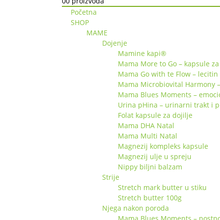
0
0 proizvoda
Početna
SHOP
MAME
Dojenje
Mamine kapi®
Mama More to Go – kapsule za 
Mama Go with te Flow – lecitin
Mama Microbiovital Harmony –
Mama Blues Moments – emociona
Urina pHina – urinarni trakt i 
Folat kapsule za dojilje
Mama DHA Natal
Mama Multi Natal
Magnezij kompleks kapsule
Magnezij ulje u spreju
Nippy biljni balzam
Strije
Stretch mark butter u stiku
Stretch butter 100g
Njega nakon poroda
Mama Blues Moments – postpor