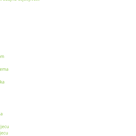
kom
rema
pka
sa
jecu
jecu