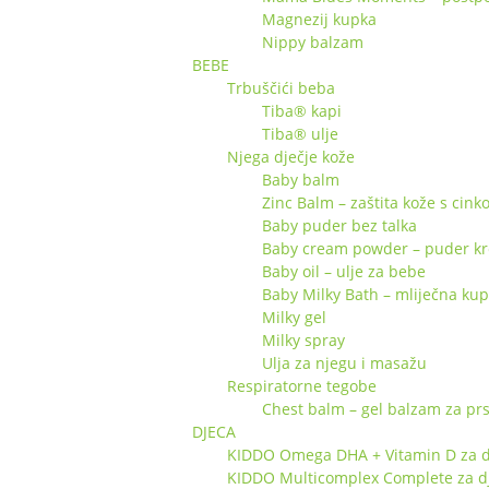
Magnezij kupka
Nippy balzam
BEBE
Trbuščići beba
Tiba® kapi
Tiba® ulje
Njega dječje kože
Baby balm
Zinc Balm – zaštita kože s cin
Baby puder bez talka
Baby cream powder – puder k
Baby oil – ulje za bebe
Baby Milky Bath – mliječna ku
Milky gel
Milky spray
Ulja za njegu i masažu
Respiratorne tegobe
Chest balm – gel balzam za pr
DJECA
KIDDO Omega DHA + Vitamin D za d
KIDDO Multicomplex Complete za d