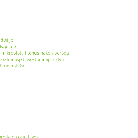
dojilje
 kapsule
 mikrobiota i tonus nakon poroda
lna osjetljivost u majčinstvu
pH ravnoteža
ođajna osjetljivost