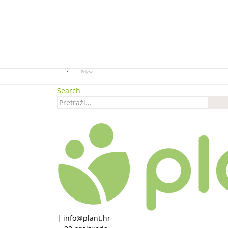
Prijava
Search
|
info@plant.hr