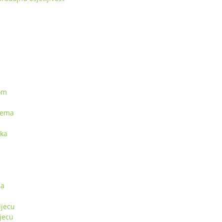
kom
rema
pka
sa
jecu
jecu