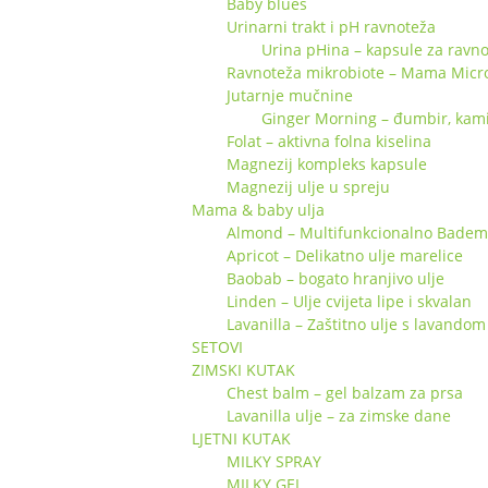
Baby blues
Urinarni trakt i pH ravnoteža
Urina pHina – kapsule za ravno
Ravnoteža mikrobiote – Mama Micr
Jutarnje mučnine
Ginger Morning – đumbir, kamili
Folat – aktivna folna kiselina
Magnezij kompleks kapsule
Magnezij ulje u spreju
Mama & baby ulja
Almond – Multifunkcionalno Badem 
Apricot – Delikatno ulje marelice
Baobab – bogato hranjivo ulje
Linden – Ulje cvijeta lipe i skvalan
Lavanilla – Zaštitno ulje s lavandom 
SETOVI
ZIMSKI KUTAK
Chest balm – gel balzam za prsa
Lavanilla ulje – za zimske dane
LJETNI KUTAK
MILKY SPRAY
MILKY GEL