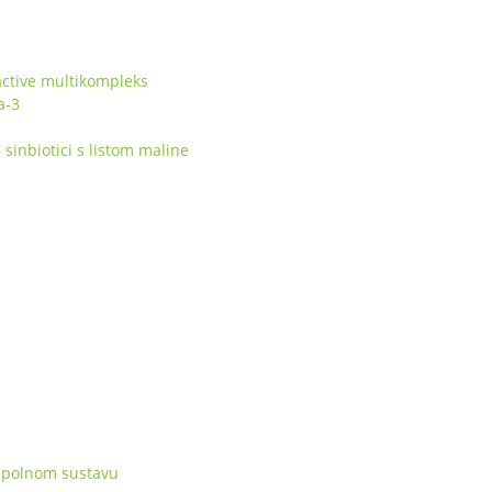
ctive multikompleks
a-3
inbiotici s listom maline
 spolnom sustavu