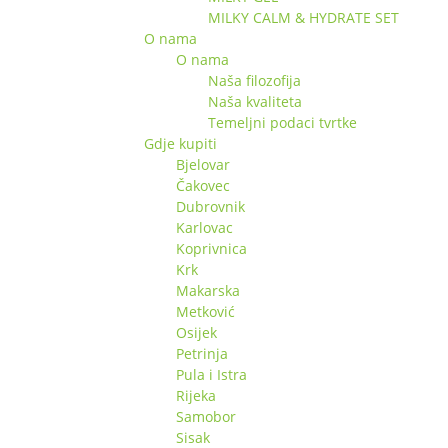
MILKY CALM & HYDRATE SET
O nama
O nama
Naša filozofija
Naša kvaliteta
Temeljni podaci tvrtke
Gdje kupiti
Bjelovar
Čakovec
Dubrovnik
Karlovac
Koprivnica
Krk
Makarska
Metković
Osijek
Petrinja
Pula i Istra
Rijeka
Samobor
Sisak