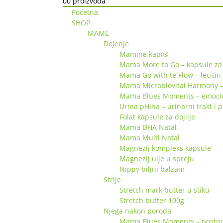
0
0 proizvoda
Početna
SHOP
MAME
Dojenje
Mamine kapi®
Mama More to Go – kapsule za 
Mama Go with te Flow – lecitin
Mama Microbiovital Harmony –
Mama Blues Moments – emociona
Urina pHina – urinarni trakt i 
Folat kapsule za dojilje
Mama DHA Natal
Mama Multi Natal
Magnezij kompleks kapsule
Magnezij ulje u spreju
Nippy biljni balzam
Strije
Stretch mark butter u stiku
Stretch butter 100g
Njega nakon poroda
Mama Blues Moments – postpor