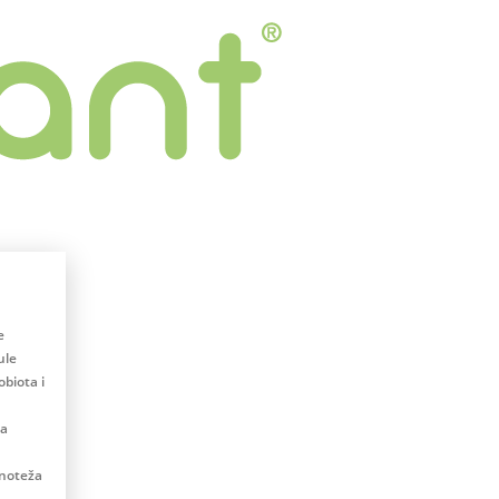
e
ule
biota i
na
vnoteža