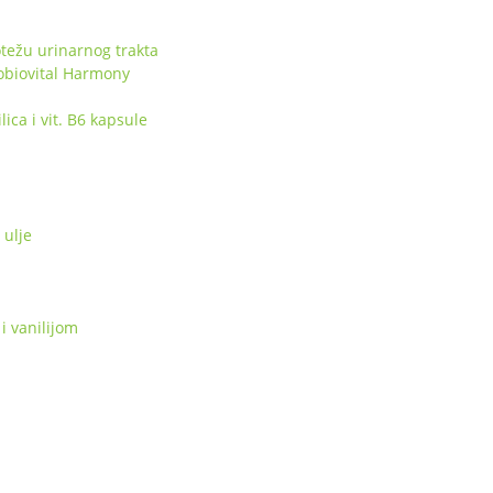
težu urinarnog trakta
obiovital Harmony
ca i vit. B6 kapsule
ulje
i vanilijom