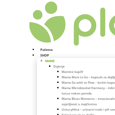
Početna
SHOP
MAME
Dojenje
Mamine kapi®
Mama More to Go – kapsule za dojilj
Mama Go with te Flow – lecitin kaps
Mama Microbiovital Harmony – mikro
tonus nakon poroda
Mama Blues Moments – emocional
osjetljivost u majčinstvu
Urina pHina – urinarni trakt i pH ra
Folat kapsule za dojilje