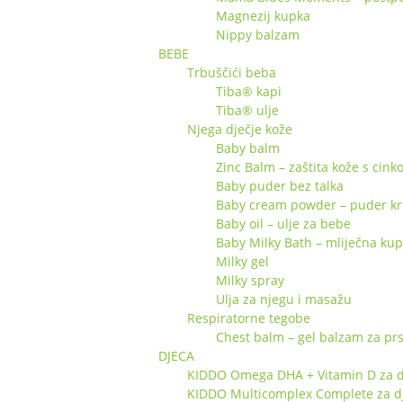
Magnezij kupka
Nippy balzam
BEBE
Trbuščići beba
Tiba® kapi
Tiba® ulje
Njega dječje kože
Baby balm
Zinc Balm – zaštita kože s cin
Baby puder bez talka
Baby cream powder – puder k
Baby oil – ulje za bebe
Baby Milky Bath – mliječna ku
Milky gel
Milky spray
Ulja za njegu i masažu
Respiratorne tegobe
Chest balm – gel balzam za pr
DJECA
KIDDO Omega DHA + Vitamin D za d
KIDDO Multicomplex Complete za d