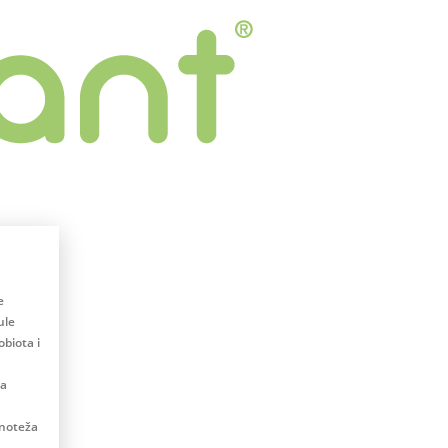
e
ule
biota i
na
vnoteža