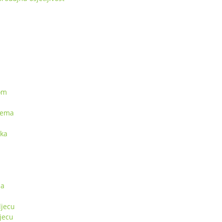
kom
rema
pka
sa
jecu
jecu