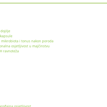
dojilje
 kapsule
 mikrobiota i tonus nakon poroda
lna osjetljivost u majčinstvu
pH ravnoteža
ođajna osjetljivost