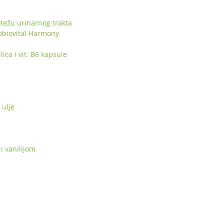
težu urinarnog trakta
obiovital Harmony
ca i vit. B6 kapsule
ulje
i vanilijom