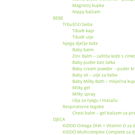
Magnezij kupka
Nippy balzam
BEBE
Trbuščići beba
Tiba® kapi
Tiba® ulje
Njega dječje kože
Baby balm
Zinc Balm – zaštita kože s cin
Baby puder bez talka
Baby cream powder – puder k
Baby oil – ulje za bebe
Baby Milky Bath – mliječna ku
Milky gel
Milky spray
Ulja za njegu i masažu
Respiratorne tegobe
Chest balm – gel balzam za pr
DJECA
KIDDO Omega DHA + Vitamin D za d
KIDDO Multicomplex Complete za d