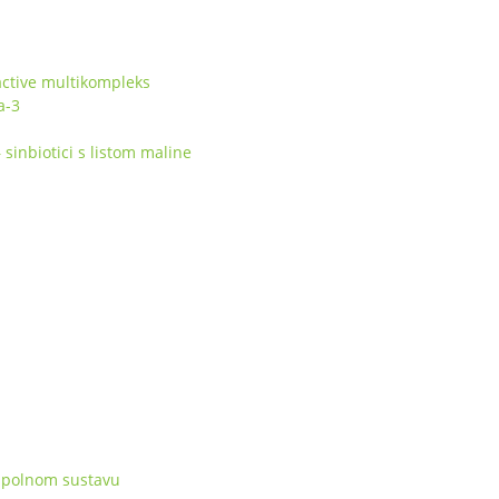
ctive multikompleks
a-3
inbiotici s listom maline
 spolnom sustavu