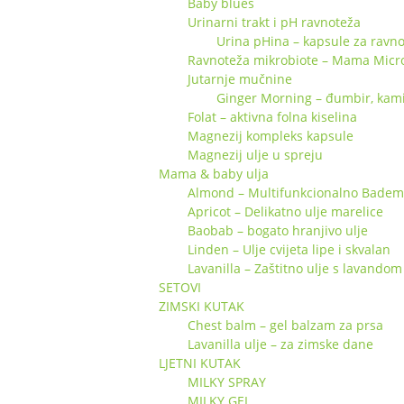
Baby blues
Urinarni trakt i pH ravnoteža
Urina pHina – kapsule za ravno
Ravnoteža mikrobiote – Mama Micr
Jutarnje mučnine
Ginger Morning – đumbir, kamili
Folat – aktivna folna kiselina
Magnezij kompleks kapsule
Magnezij ulje u spreju
Mama & baby ulja
Almond – Multifunkcionalno Badem 
Apricot – Delikatno ulje marelice
Baobab – bogato hranjivo ulje
Linden – Ulje cvijeta lipe i skvalan
Lavanilla – Zaštitno ulje s lavandom 
SETOVI
ZIMSKI KUTAK
Chest balm – gel balzam za prsa
Lavanilla ulje – za zimske dane
LJETNI KUTAK
MILKY SPRAY
MILKY GEL