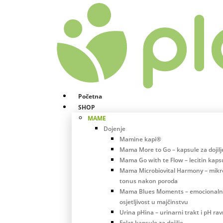
Početna
SHOP
MAME
Dojenje
Mamine kapi®
Mama More to Go – kapsule za dojilj
Mama Go with te Flow – lecitin kaps
Mama Microbiovital Harmony – mikro
tonus nakon poroda
Mama Blues Moments – emocional
osjetljivost u majčinstvu
Urina pHina – urinarni trakt i pH ra
Folat kapsule za dojilje