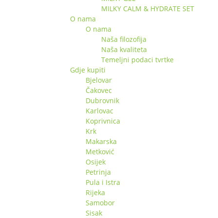
MILKY CALM & HYDRATE SET
O nama
O nama
Naša filozofija
Naša kvaliteta
Temeljni podaci tvrtke
Gdje kupiti
Bjelovar
Čakovec
Dubrovnik
Karlovac
Koprivnica
Krk
Makarska
Metković
Osijek
Petrinja
Pula i Istra
Rijeka
Samobor
Sisak