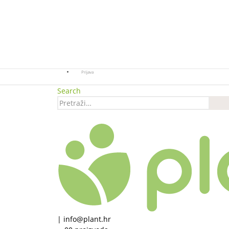
Prijava
Search
|
info@plant.hr