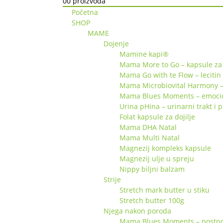
0
0 proizvoda
Početna
SHOP
MAME
Dojenje
Mamine kapi®
Mama More to Go – kapsule za 
Mama Go with te Flow – lecitin
Mama Microbiovital Harmony –
Mama Blues Moments – emociona
Urina pHina – urinarni trakt i 
Folat kapsule za dojilje
Mama DHA Natal
Mama Multi Natal
Magnezij kompleks kapsule
Magnezij ulje u spreju
Nippy biljni balzam
Strije
Stretch mark butter u stiku
Stretch butter 100g
Njega nakon poroda
Mama Blues Moments – postpor